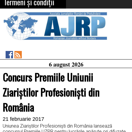
Termeni și condiții
Asociația
RSS
6 august 2026
Feed
Jurnaliștilor
Români
Concurs Premiile Uniunii
de
Pretutindeni
on
Ziariştilor Profesionişti din
Facebook
România
21 februarie 2017
Uniunea Ziariştilor Profesionişti din România lansează
concursul Premiile UZPR pentru lucrările apărute ori difuzate