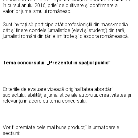
în cursul anului 2016, prilej de cultivare şi confirmare a
valorilor jurnalismului românesc.
Sunt invitaţi să participe atât profesioniştii din mass-media
cât şi tinere condeie jurnalistice (elevi şi studenţi) din țară,
jurnalişti români din ţările limitrofe şi diaspora românească.
Tema concursului: „Prezentul în spaţiul public”
Criteriile de evaluare vizează originalitatea abordării
subiectului, abilităţile jurnalistice ale autorului, creativitatea și
relevanţa în acord cu tema concursului.
Vor fi premiate cele mai bune producții la următoarele
secţiuni: