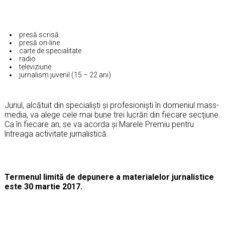
presă scrisă
presă on-line
carte de specialitate
radio
televiziune
jurnalism juvenil (15 – 22 ani)
Juriul, alcătuit din specialişti şi profesionişti în domeniul mass-
media, va alege cele mai bune trei lucrări din fiecare secţiune.
Ca în fiecare an, se va acorda şi Marele Premiu pentru
întreaga activitate jurnalistică.
Termenul limită de depunere a materialelor jurnalistice
este 30 martie 2017.