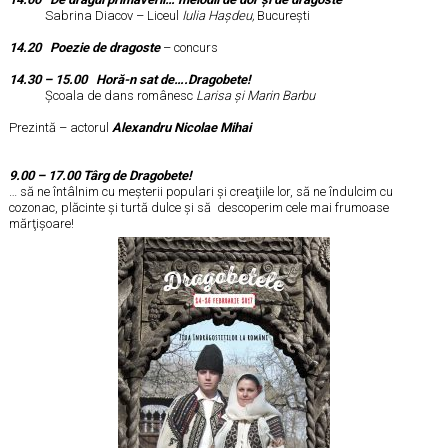
Sabrina Diacov – Liceul
Iulia Haşdeu,
Bucureşti
14.20 Poezie de dragoste
– concurs
14.30 – 15.00 Horă-n sat de….Dragobete!
Şcoala de dans românesc
Larisa şi Marin Barbu
Prezintă – actorul
Alexandru Nicolae Mihai
9.00 – 17.00 Târg de Dragobete!
… să ne întâlnim cu meşterii populari şi creaţiile lor, să ne îndulcim cu
cozonac, plăcinte şi turtă dulce şi să descoperim cele mai frumoase
mărţişoare!