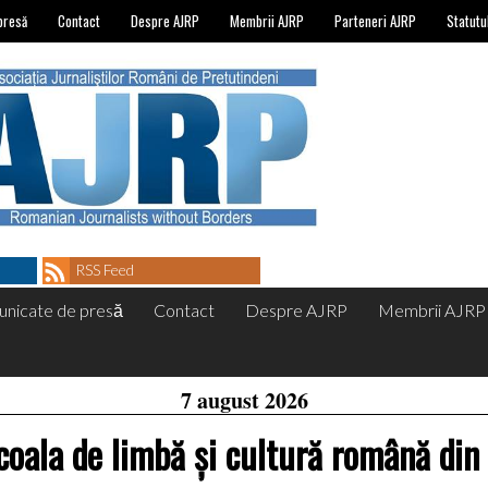
presă
Contact
Despre AJRP
Membrii AJRP
Parteneri AJRP
Statutu
RSS Feed
nicate de presă
Contact
Despre AJRP
Membrii AJRP
7 august 2026
coala de limbă și cultură română din