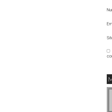
N
Em
Si
co
M