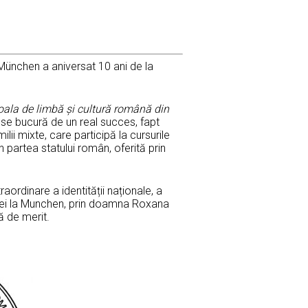
München a aniversat 10 ani de la
oala de limbă și cultură română din
 se bucură de un real succes, fapt
ilii mixte, care participă la cursurile
n partea statului român, oferită prin
aordinare a identității naționale, a
âniei la Munchen, prin doamna Roxana
 de merit.