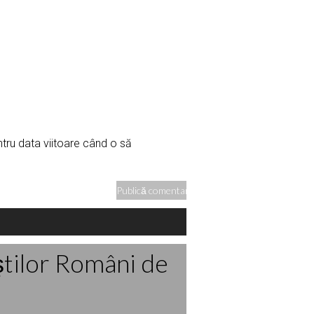
ntru data viitoare când o să
ştilor Români de