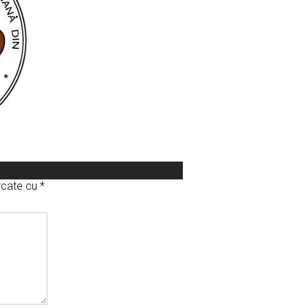
arcate cu
*