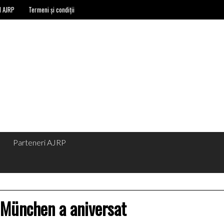
l AJRP
Termeni și condiții
Parteneri AJRP
 München a aniversat