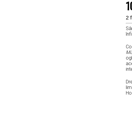
1
2 
Sâ
înf
Co
Mü
ogl
ace
in
Dre
lim
Ho