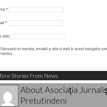
ume
*
ail
*
te web
Salvează-mi numele, emailul și site-ul web în acest navigator pe
mentez.
ore Stories From News
About Asociaţia Jurnali
Pretutindeni