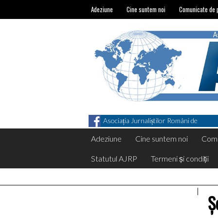
Adeziune
Cine suntem noi
Comunicate de 
Asociația Jurnaliștilor Români de
Pretutindeni on Facebook
Adeziune
Cine suntem noi
Comu
Statutul AJRP
Termeni și condiții
Ș