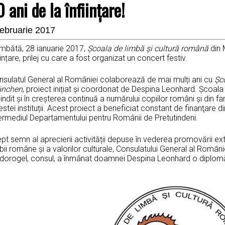
0 ani de la înființare!
februarie 2017
mbătă, 28 ianuarie 2017,
Școala de limbă și cultură română
din 
iințare, prilej cu care a fost organizat un concert festiv.
nsulatul General al României colaborează de mai mulți ani cu
Șc
nchen
, proiect inițiat și coordonat de Despina Leonhard. Școala
indit și în creșterea continuă a numărului copiilor români și din fam
stei instituții. Acest proiect a beneficiat constant de finanţare di
termediul Departamentului pentru Românii de Pretutindeni.
pt semn al aprecierii activității depuse în vederea promovării extr
bii române și a valorilor culturale, Consulatului General al Rom
dorogel, consul, a înmânat doamnei Despina Leonhard o diplomă