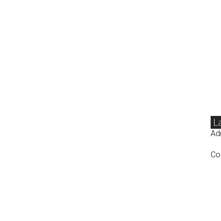
L
Adr
Co