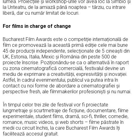
lumea. Proiecțiile și workshop-urile vor avea loc la Simbio și
la Unteatru, de la amiază până noaptea – târziu, cu intrare
liberă, dar cu număr limitat de locuri.
For films in charge of change
Bucharest Film Awards este o competiție internațională de
film ce promovează la această primă ediție cele mai bune
45 de producții independente, selecționate de 5 cineaști din
UK, Estonia, Italia, Mexic și România din peste 500 de
proiecte înscrise. Poziționându-se ca o alternativă în raport
cu zona cinematografică comercială, festivalul devine un
mediu de exprimare a creativității, expresivității și inovației.
Astfel, în cadrul evenimentului, publicul va putea intra în
contact cu noi forme de abordare a cinematografiei și
perspective fresh, ale filmmakerilor profesioniști și nu numai.
În timpul celor trei zile de festival vor fi proiectate
lungmetraje și scurtmetraje de ficțiune, documentare, filme
experimentale, student films, dramă, sci-fi, thriller, comedie,
romance, music videos, și web shorts – filme păstrate în
medii cu circuit închis, la care Bucharest Film Awards îți
facilitează accesul gratuit.