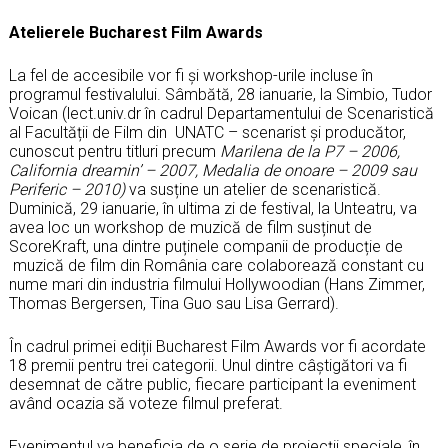
Atelierele Bucharest Film Awards
La fel de accesibile vor fi și workshop-urile incluse în
programul festivalului. Sâmbătă, 28 ianuarie, la Simbio, Tudor
Voican (lect.univ.dr în cadrul Departamentului de Scenaristică
al Facultății de Film din UNATC – scenarist și producător,
cunoscut pentru titluri precum
Marilena de la P7 – 2006,
California dreamin’ – 2007, Medalia de onoare – 2009 sau
Periferic – 2010)
va susține un atelier de scenaristică.
Duminică, 29 ianuarie, în ultima zi de festival, la Unteatru, va
avea loc un workshop de muzică de film susținut de
ScoreKraft, una dintre puținele companii de producție de
muzică de film din România care colaborează constant cu
nume mari din industria filmului Hollywoodian (Hans Zimmer,
Thomas Bergersen, Tina Guo sau Lisa Gerrard).
În cadrul primei ediții Bucharest Film Awards vor fi acordate
18 premii pentru trei categorii. Unul dintre câștigători va fi
desemnat de către public, fiecare participant la eveniment
având ocazia să voteze filmul preferat.
Evenimentul va beneficia de o serie de proiecții speciale, în