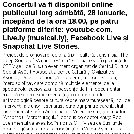
Concertul va fi disponibil online
publicului larg sâmbătă, 28 ianuarie,
începând de la ora 18.00, pe patru
platforme diferite: youtube.com,
Live.ly (musical.ly), Facebook Live și
Snapchat Live Stories.
Proiect de promovare regională prin cultură, transmisia „The
Deep Sound of Maramures” din 28 ianuarie va fi gazduită de
CFF Vișeul de Sus, un eveniment organizat de Centrul Cultural
Social, AsCult – Asociația pentru Cultură și Civilizatie și
Asociația Vasile Tomoiagă. Concertul, un concept nou,
interdisciplinar, care combină multiple elemente, de la
spectacolul audiovizual, la secvențe de film documentar,
muzică electro experimentală şi o cercetare etno-
antropologică despre cultura veche maramureşeană, include
intervenții ale unor iluștri artiști etnologi, printre care ilustrul
instrumentist Ștefan Andreica, din Vișeul de sus, și dansatorii
“Ansamblul Maramureșului”, condus de doctor Anuța Pop.
Evenimentul va avea loc în incinta CFF Viseu de Sus, unde
poate fi găsită faimoasa mocăniță din Valea Vișeului, una