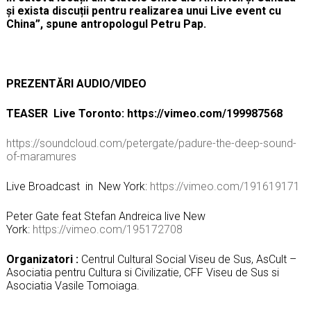
și exista discuții pentru realizarea unui Live event cu
China”, spune antropologul Petru Pap.
PREZENTĂRI AUDIO/VIDEO
TEASER Live Toronto: https://vimeo.com/199987568
https://soundcloud.com/petergate/padure-the-deep-sound-
of-maramures
Live Broadcast in New York:
https://vimeo.com/191619171
Peter Gate feat Stefan Andreica live New
York:
https://vimeo.com/195172708
Organizatori :
Centrul Cultural Social Viseu de Sus, AsCult –
Asociatia pentru Cultura si Civilizatie, CFF Viseu de Sus si
Asociatia Vasile Tomoiaga.