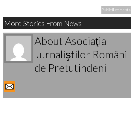
More Stories From News
About Asociaţia
Jurnaliştilor Români
de Pretutindeni