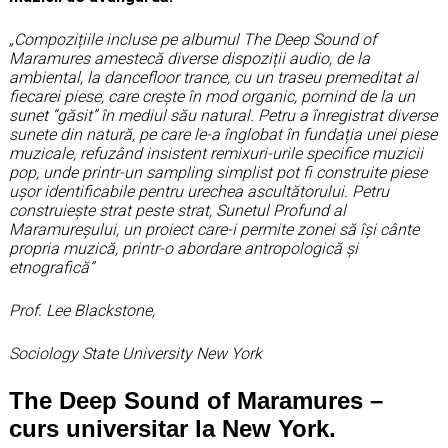
„
Compozițiile incluse pe albumul The Deep Sound of
Maramures amestecă diverse dispoziții audio, de la
ambiental, la dancefloor trance, cu un traseu premeditat al
fiecarei piese, care crește în mod organic, pornind de la un
sunet “găsit” în mediul său natural. Petru a înregistrat diverse
sunete din natură, pe care le-a înglobat în fundația unei piese
muzicale, refuzând insistent remixuri-urile specifice muzicii
pop, unde printr-un sampling simplist pot fi construite piese
ușor identificabile pentru urechea ascultătorului. Petru
construiește strat peste strat, Sunetul Profund al
Maramureșului, un proiect care-i permite zonei să își cânte
propria muzică, printr-o abordare antropologică și
etnografică”
Prof. Lee Blackstone,
Sociology State University New York
The Deep Sound of Maramures –
curs universitar la New York.