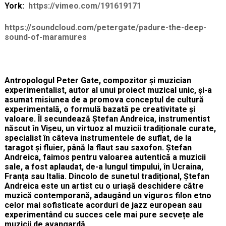
York:
https://vimeo.com/191619171
https://soundcloud.com/petergate/padure-the-deep-
sound-of-maramures
Antropologul
Peter Gate, compozitor și muzician
experimentalist, autor al unui proiect muzical unic, și-a
asumat misiunea de a promova conceptul de cultură
experimentală, o formulă bazată pe creativitate și
valoare. Îl secundează Ștefan Andreica, instrumentist
născut în Vișeu, un virtuoz al muzicii tradiționale curate,
specialist în câteva instrumentele de suflat, de la
taragot și fluier, până la flaut sau saxofon. Ștefan
Andreica, faimos pentru valoarea autentică a muzicii
sale, a fost aplaudat, de-a lungul timpului, în Ucraina,
Franța sau Italia. Dincolo de sunetul tradițional, Ștefan
Andreica este un artist cu o uriașă deschidere către
muzică contemporană, adaugând un viguros filon etno
celor mai sofisticate acorduri de jazz european sau
experimentând cu succes cele mai pure secvețe ale
muzicii de avangardă.