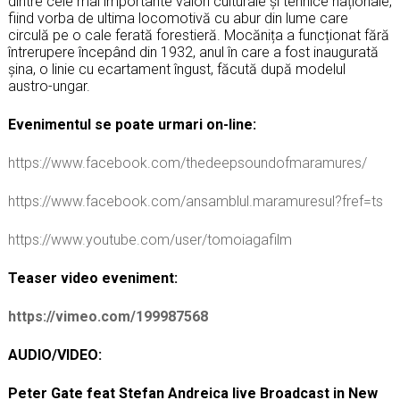
dintre cele mai importante valori culturale și tehnice naționale,
fiind vorba de ultima locomotivă cu abur din lume care
circulă pe o cale ferată forestieră. Mocănița a funcționat fără
întrerupere începând din 1932, anul în care a fost inaugurată
șina, o linie cu ecartament îngust, făcută după modelul
austro-ungar.
Evenimentul se poate urmari on-line:
https://www.facebook.com/thedeepsoundofmaramures/
https://www.facebook.com/ansamblul.maramuresul?fref=ts
https://www.youtube.com/user/tomoiagafilm
Teaser video eveniment:
https://vimeo.com/199987568
AUDIO/VIDEO:
Peter Gate feat Stefan Andreica live Broadcast in New