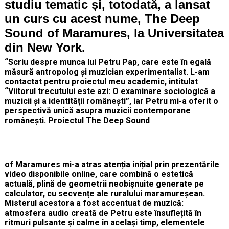
studiu tematic și, totodată, a lansat
un curs cu acest nume, The Deep
Sound of Maramures, la Universitatea
din New York.
“Scriu despre munca lui Petru Pap, care este în egală
măsură antropolog și muzician experimentalist. L-am
contactat pentru proiectul meu academic, intitulat
“Viitorul trecutului este azi: O examinare sociologică a
muzicii și a identității românești”, iar Petru mi-a oferit o
perspectivă unică asupra muzicii contemporane
românești. Proiectul The Deep Sound
of Maramures mi-a atras atenția inițial prin prezentările
video disponibile online, care combină o estetică
actuală, plină de geometrii neobișnuite generate pe
calculator, cu secvențe ale ruralului maramureșean.
Misterul acestora a fost accentuat de muzică:
atmosfera audio creată de Petru este însuflețită în
ritmuri pulsante și calme în același timp, elementele