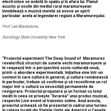
electronice se avântă în spațiu și în afara lui. Pianul
acustic și vocile din mediul rural maramureșean
înnobilează o muzică menită să evoce un spirit
particular: acela al legendarei regiuni a Maramureșului.
Prof. Lee Blackstone,
Sociology State University New York
“Proiectul experiment The Deep Sound of Maramures
revalorifică structuri de sunete vechi maramureșene și
le reașează într-o perspectivă socio-culturală nouă,
printr-o abordare experimentală. Inițiativa vine într-un
context în care cultura în general, și cultura românească
în particular, trebuie să confirme și să reconfirme un rol
major într-o cultură cu necesități permanente de
revigorare. Proiectul propunere și un format cu totul
inedit în ceea ce privește “livrarea” unui produs muzical,
respectiv Live event-ul transmis online. Anul acesta,
proiectul urmează să fie prezentat în cadrul unui turneu
în cateva locații din Statele Unite ale Americii și Canada