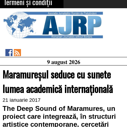
Termeni și condiții
Asociația
RSS
9 august 2026
Feed
Jurnaliștilor
Români
Maramureșul seduce cu sunete
de
Pretutindeni
on
lumea academică internațională
Facebook
21 ianuarie 2017
The Deep Sound of Maramures, un
proiect care integrează, în structuri
artistice contemporane, cercetări