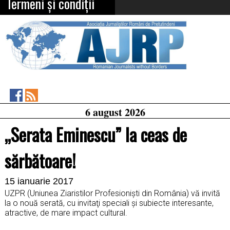
Termeni și condiții
Asociația
RSS
6 august 2026
Feed
Jurnaliștilor
Români
„Serata Eminescu” la ceas de
de
Pretutindeni
on
sărbătoare!
Facebook
15 ianuarie 2017
UZPR (Uniunea Ziaristilor Profesioniști din România) vă invită
la o nouă serată, cu invitaţi speciali şi subiecte interesante,
atractive, de mare impact cultural.