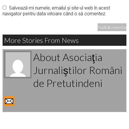
Salvează-mi numele, emailul și site-ul web în acest
navigator pentru data viitoare când o să comentez.
More Stories From News
About Asociaţia
Jurnaliştilor Români
de Pretutindeni