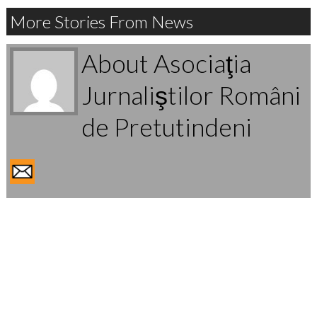
More Stories From News
About Asociaţia
Jurnaliştilor Români
de Pretutindeni