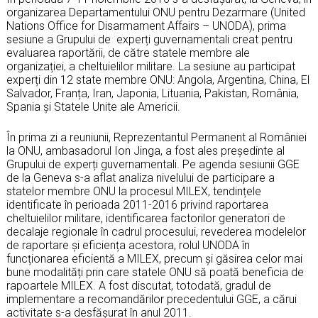
organizarea Departamentului ONU pentru Dezarmare (United
Nations Office for Disarmament Affairs – UNODA), prima
sesiune a Grupului de experți guvernamentali creat pentru
evaluarea raportării, de către statele membre ale
organizației, a cheltuielilor militare. La sesiune au participat
experți din 12 state membre ONU: Angola, Argentina, China, El
Salvador, Franța, Iran, Japonia, Lituania, Pakistan, România,
Spania și Statele Unite ale Americii.
În prima zi a reuniunii, Reprezentantul Permanent al României
la ONU, ambasadorul Ion Jinga, a fost ales președinte al
Grupului de experți guvernamentali. Pe agenda sesiunii GGE
de la Geneva s-a aflat analiza nivelului de participare a
statelor membre ONU la procesul MILEX, tendințele
identificate în perioada 2011-2016 privind raportarea
cheltuielilor militare, identificarea factorilor generatori de
decalaje regionale în cadrul procesului, revederea modelelor
de raportare și eficiența acestora, rolul UNODA în
funcționarea eficientă a MILEX, precum și găsirea celor mai
bune modalități prin care statele ONU să poată beneficia de
rapoartele MILEX. A fost discutat, totodată, gradul de
implementare a recomandărilor precedentului GGE, a cărui
activitate s-a desfășurat în anul 2011.