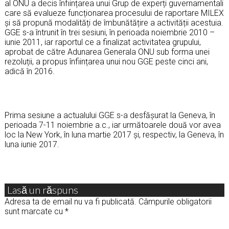
al ONU a decis înființarea unui Grup de experți guvernamentali
care să evalueze funcționarea procesului de raportare MILEX
și să propună modalități de îmbunătățire a activității acestuia.
GGE s-a întrunit în trei sesiuni, în perioada noiembrie 2010 –
iunie 2011, iar raportul ce a finalizat activitatea grupului,
aprobat de către Adunarea Generala ONU sub forma unei
rezoluții, a propus înființarea unui nou GGE peste cinci ani,
adică în 2016.
Prima sesiune a actualului GGE s-a desfășurat la Geneva, în
perioada 7-11 noiembrie a.c., iar următoarele două vor avea
loc la New York, în luna martie 2017 și, respectiv, la Geneva, în
luna iunie 2017.
Lasă un răspuns
Adresa ta de email nu va fi publicată.
Câmpurile obligatorii
sunt marcate cu
*