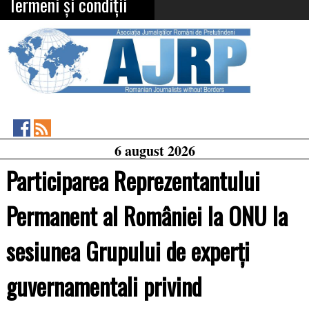
Termeni și condiții
Asociația
RSS
6 august 2026
Feed
Jurnaliștilor
Români
Participarea Reprezentantului
de
Pretutindeni
on
Permanent al României la ONU la
Facebook
sesiunea Grupului de experți
guvernamentali privind