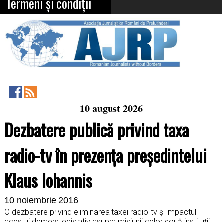
Termeni și condiții
Asociația
RSS
10 august 2026
Feed
Jurnaliștilor
Români
Dezbatere publică privind taxa
de
Pretutindeni
on
radio-tv în prezența președintelui
Facebook
Klaus Iohannis
10 noiembrie 2016
O dezbatere privind eliminarea taxei radio-tv şi impactul
acestui demers legislativ asupra misiunii celor două instituţii