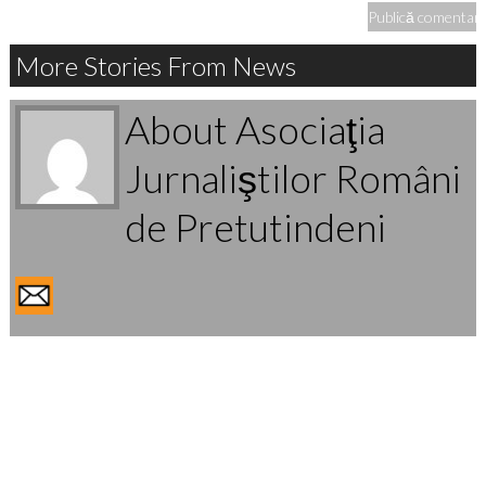
More Stories From News
About Asociaţia
Jurnaliştilor Români
de Pretutindeni