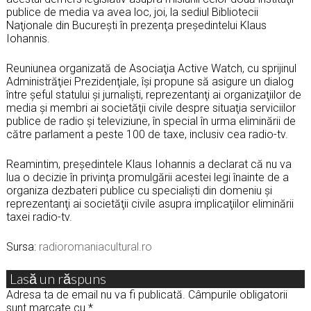
publice de media va avea loc, joi, la sediul Bibliotecii
Naţionale din Bucureşti în prezenţa preşedintelui Klaus
Iohannis.
Reuniunea organizată de Asociaţia Active Watch, cu sprijinul
Administrăţiei Prezidenţiale, îşi propune să asigure un dialog
între şeful statului şi jurnalişti, reprezentanţi ai organizaţiilor de
media şi membri ai societăţii civile despre situaţia serviciilor
publice de radio şi televiziune, în special în urma eliminării de
către parlament a peste 100 de taxe, inclusiv cea radio-tv.
Reamintim, preşedintele Klaus Iohannis a declarat că nu va
lua o decizie în privinţa promulgării acestei legi înainte de a
organiza dezbateri publice cu specialişti din domeniu şi
reprezentanţi ai societăţii civile asupra implicaţiilor eliminării
taxei radio-tv.
Sursa:
radioromaniacultural.ro
Lasă un răspuns
Adresa ta de email nu va fi publicată.
Câmpurile obligatorii
sunt marcate cu
*