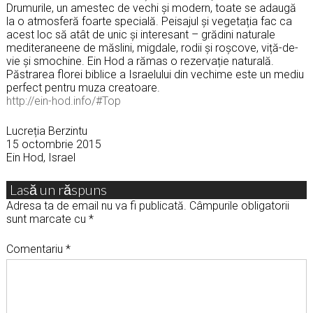
Drumurile, un amestec de vechi și modern, toate se adaugă
la o atmosferă foarte specială. Peisajul și vegetația fac ca
acest loc să atât de unic și interesant – grădini naturale
mediteraneene de măslini, migdale, rodii și roșcove, viță-de-
vie și smochine. Ein Hod a rămas o rezervație naturală.
Păstrarea florei biblice a Israelului din vechime este un mediu
perfect pentru muza creatoare.
http://ein-hod.info/#Top
Lucreția Berzintu
15 octombrie 2015
Ein Hod, Israel
Lasă un răspuns
Adresa ta de email nu va fi publicată.
Câmpurile obligatorii
sunt marcate cu
*
Comentariu
*