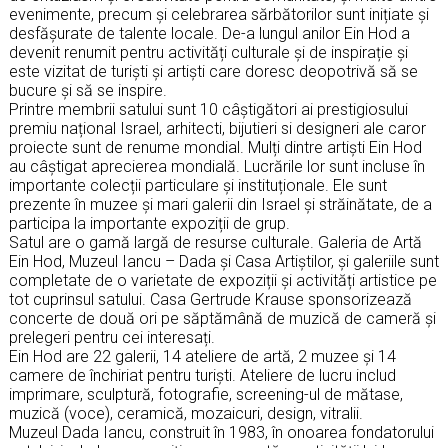
evenimente, precum și celebrarea sărbătorilor sunt inițiate și
desfășurate de talente locale. De-a lungul anilor Ein Hod a
devenit renumit pentru activități culturale și de inspirație și
este vizitat de turiști și artiști care doresc deopotrivă să se
bucure și să se inspire.
Printre membrii satului sunt 10 câștigători ai prestigiosului
premiu național Israel, arhitecti, bijutieri si designeri ale caror
proiecte sunt de renume mondial. Mulți dintre artiști Ein Hod
au câștigat aprecierea mondială. Lucrările lor sunt incluse în
importante colecții particulare și instituționale. Ele sunt
prezente în muzee și mari galerii din Israel și străinătate, de a
participa la importante expoziții de grup.
Satul are o gamă largă de resurse culturale. Galeria de Artă
Ein Hod, Muzeul Iancu – Dada și Casa Artiștilor, și galeriile sunt
completate de o varietate de expoziții și activități artistice pe
tot cuprinsul satului. Casa Gertrude Krause sponsorizează
concerte de două ori pe săptămână de muzică de cameră și
prelegeri pentru cei interesați.
Ein Hod are 22 galerii, 14 ateliere de artă, 2 muzee și 14
camere de închiriat pentru turiști. Ateliere de lucru includ
imprimare, sculptură, fotografie, screening-ul de mătase,
muzică (voce), ceramică, mozaicuri, design, vitralii.
Muzeul Dada Iancu, construit în 1983, în onoarea fondatorului