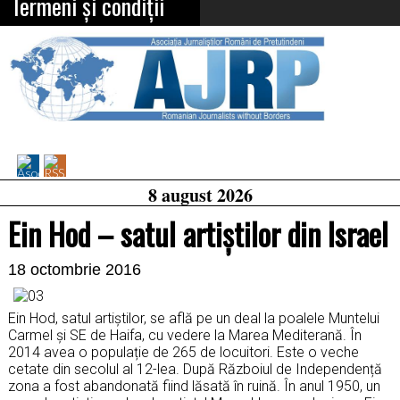
Termeni și condiții
Asociația
RSS
Feed
Jurnaliștilor
8 august 2026
Români
Ein Hod – satul artiștilor din Israel
de
Pretutindeni
on
Facebook
18 octombrie 2016
Ein Hod, satul artiștilor, se află pe un deal la poalele Muntelui
Carmel și SE de Haifa, cu vedere la Marea Mediterană. În
2014 avea o populație de 265 de locuitori. Este o veche
cetate din secolul al 12-lea. După Războiul de Independență
zona a fost abandonată fiind lăsată în ruină. În anul 1950, un