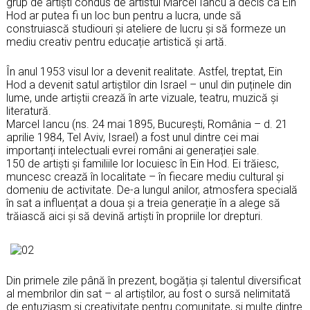
grup de artiști condus de artistul Marcel Iancu a decis ca Ein
Hod ar putea fi un loc bun pentru a lucra, unde să
construiască studiouri și ateliere de lucru și să formeze un
mediu creativ pentru educație artistică și artă.
În anul 1953 visul lor a devenit realitate. Astfel, treptat, Ein
Hod a devenit satul artiștilor din Israel – unul din puținele din
lume, unde artiștii crează în arte vizuale, teatru, muzică și
literatură.
Marcel Iancu (ns. 24 mai 1895, București, România – d. 21
aprilie 1984, Tel Aviv, Israel) a fost unul dintre cei mai
importanți intelectuali evrei români ai generației sale.
150 de artiști și familiile lor locuiesc în Ein Hod. Ei trăiesc,
muncesc crează în localitate – în fiecare mediu cultural și
domeniu de activitate. De-a lungul anilor, atmosfera specială
în sat a influențat a doua și a treia generație în a alege să
trăiască aici și să devină artiști în propriile lor drepturi.
Din primele zile până în prezent, bogăția și talentul diversificat
al membrilor din sat – al artiștilor, au fost o sursă nelimitată
de entuziasm și creativitate pentru comunitate, și multe dintre