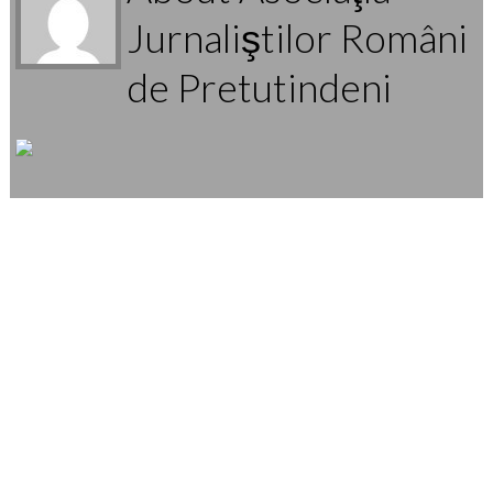
Jurnaliştilor Români
de Pretutindeni