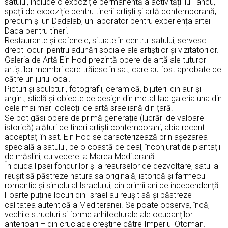
satului, include o expoziție permanentă a activității lui Iancu,
spații de expoziție pentru tinerii artiști și artă contemporană,
precum și un Dadalab, un laborator pentru experiența artei
Dada pentru tineri.
Restaurante și cafenele, situate în centrul satului, servesc
drept locuri pentru adunări sociale ale artiștilor și vizitatorilor.
Galeria de Artă Ein Hod prezintă opere de artă ale tuturor
artiștilor membri care trăiesc în sat, care au fost aprobate de
către un juriu local.
Picturi și sculpturi, fotografii, ceramică, bijuterii din aur și
argint, sticlă și obiecte de design din metal fac galeria una din
cele mai mari colecții de artă sraeliană din țară.
Se pot găsi opere de primă generație (lucrări de valoare
istorică) alături de tineri artiști contemporani, abia recent
acceptați în sat. Ein Hod se caracterizează prin așezarea
specială a satului, pe o coastă de deal, înconjurat de plantații
de măslini, cu vedere la Marea Mediterană.
În ciuda lipsei fondurilor și a resurselor de dezvoltare, satul a
reușit să păstreze natura sa originală, istorică și farmecul
romantic și simplu al Israelului, din primii ani de independență.
Foarte puține locuri din Israel au reușit să-și păstreze
calitatea autentică a Mediteranei. Se poate observa, încă,
vechile structuri si forme arhitecturale ale ocupanților
anterioari – din cruciade creștine către Imperiul Otoman.