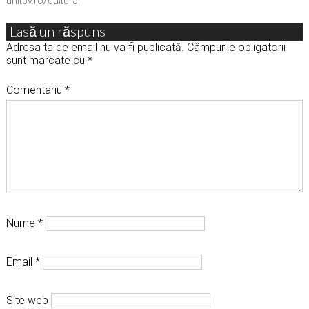
unitbv.ro/cultural
Lasă un răspuns
Adresa ta de email nu va fi publicată.
Câmpurile obligatorii
sunt marcate cu
*
Comentariu
*
Nume
*
Email
*
Site web