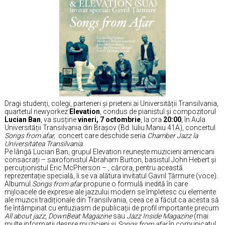
Dragi studenți, colegi, parteneri și prieteni ai Universității Transilvania,
quartetul newyorkez
Elevation
, condus de pianistul și compozitorul
Lucian Ban
, va susține
vineri, 7 octombrie
, la ora
20:00
, în Aula
Universității Transilvania din Brașov (Bd. Iuliu Maniu 41A), concertul
Songs from afar,
concert care
deschide seria
Chamber Jazz la
Universitatea Transilvania
.
Pe lângă Lucian Ban, grupul Elevation reunește muzicieni americani
consacrați – saxofonistul Abraham Burton, basistul John Hebert și
percuționistul Eric McPherson – , cărora, pentru această
reprezentație specială, li se va alătura invitatul Gavril Țărmure (voce).
Albumul
Songs from afar
propune o formulă inedită în care
mijloacele de expresie ale jazzului modern se împletesc cu elemente
ale muzicii tradiționale din Transilvania, ceea ce a făcut ca acesta să
fie întâmpinat cu entuziasm de publicații de profil importante precum
All about jazz
,
DownBeat Magazine
sau
Jazz Inside Magazine
(mai
multe informații despre muzicieni și
Songs from afar
în comunicatul