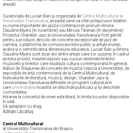
atașat).
Curatoriată de Lucian Ban și organizată de
Centrul Multicultural al
Universității Transilvania
, această serie va oferi prilejul unor întâlniri
cu nume importante din jazzul contemporan precum Amina
Claudine Myers (în noiembrie) sau Mircea Tiberian (în decembrie).
Proiectul
Chamber Jazz la Universitatea Transilvania
a fost gândit
pentru a produce, dincolo de concerte excepționale de jazz de
cameră, o platformă de comunicare între public și artiștii invitați,
având și o semnificativă dimensiune educativă. Lucian Ban și Amina
Claudine Myers sunt doar doi dintre artiștii care vor susține, în cadrul
acestui proiect, masterclasses sau cursuri destinate tinerilor
muzicieni și tinerilor care studiază cultura contemporană în general.
Alături de Stagiunea de concerte de muzică clasică a Universității, de
expozițiile de artă contemorană de la Centrul Multicultural, de
festivalurile de literatură, muzică, design,
Chamber Jazz la
Universitatea Transilvania
definește un program cultural prin
care
universitatea
noastră se deschide publicului și își deschide
comunitatea.
Intrarea la concertul de vineri este liberă, în limita locurilor disponibile
în sală.
Vă așteptăm cu drag,
Adrian Lăcătuș
Centrul Multicultural
al Universității Transilvania din Brașov