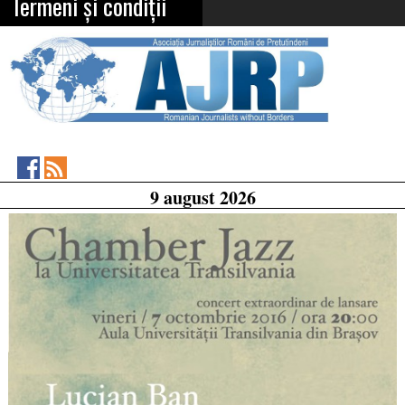
Termeni și condiții
Asociația
RSS
9 august 2026
Feed
Jurnaliștilor
Români
de
Pretutindeni
on
Facebook