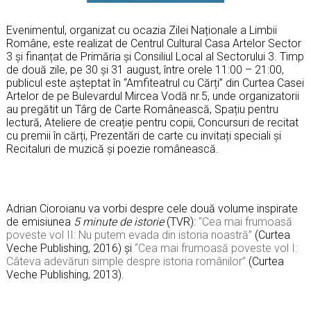
Evenimentul, organizat cu ocazia Zilei Naționale a Limbii
Române, este realizat de Centrul Cultural Casa Artelor Sector
3 și finanțat de Primăria și Consiliul Local al Sectorului 3. Timp
de două zile, pe 30 și 31 august, între orele 11:00 – 21:00,
publicul este așteptat în “Amfiteatrul cu Cărți” din Curtea Casei
Artelor de pe Bulevardul Mircea Vodă nr.5, unde organizatorii
au pregătit un Târg de Carte Românească, Spațiu pentru
lectură, Ateliere de creație pentru copii, Concursuri de recitat
cu premii în cărți, Prezentări de carte cu invitați speciali și
Recitaluri de muzică și poezie românească.
Adrian Cioroianu va vorbi despre cele două volume inspirate
de emisiunea
5 minute de istorie
(TVR):
“Cea mai frumoasă
poveste vol II: Nu putem evada din istoria noastră”
(Curtea
Veche Publishing, 2016) și
“Cea mai frumoasă poveste vol I:
Câteva adevăruri simple despre istoria românilor”
(Curtea
Veche Publishing, 2013).