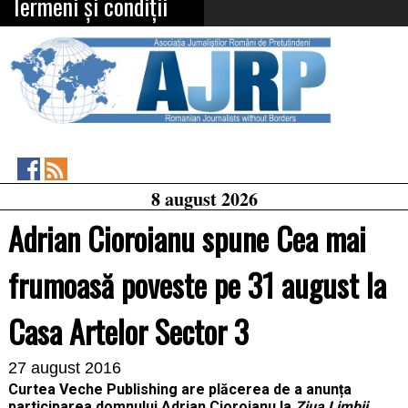
Termeni și condiții
Asociația
RSS
8 august 2026
Feed
Jurnaliștilor
Români
Adrian Cioroianu spune Cea mai
de
Pretutindeni
on
frumoasă poveste pe 31 august la
Facebook
Casa Artelor Sector 3
27 august 2016
Curtea Veche Publishing are pl
ăcerea de a anunța
participarea domnului Adrian Cioroianu la
Ziua Limbii