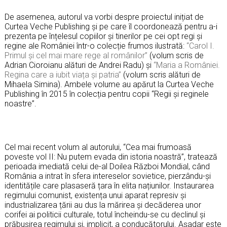
De asemenea, autorul va vorbi despre proiectul inițiat de
Curtea Veche Publishing și pe care îl coordonează pentru a-i
prezenta pe înțelesul copiilor și tinerilor pe cei opt regi și
regine ale României într-o colecție frumos ilustrată:
“Carol I.
Primul și cel mai mare rege al românilor”
(volum scris de
Adrian Cioroianu alături de Andrei Radu) și
“Maria a României.
Regina care a iubit viața și patria”
(volum scris alături de
Mihaela Simina). Ambele volume au apărut la Curtea Veche
Publishing în 2015 în colecția pentru copii “Regii și reginele
noastre”.
Cel mai recent volum al autorului, “Cea mai frumoasă
poveste vol II: Nu putem evada din istoria noastră”, tratează
perioada imediată celui de-al Doilea Război Mondial, când
România a intrat în sfera intereselor sovietice, pierzându-și
identitățile care plasaseră țara în elita națiunilor. Instaurarea
regimului comunist, existența unui aparat represiv și
industrializarea țării au dus la mărirea și decăderea unor
corifei ai politicii culturale, totul încheindu-se cu declinul și
prăbușirea regimului și, implicit, a conducătorului. Așadar este