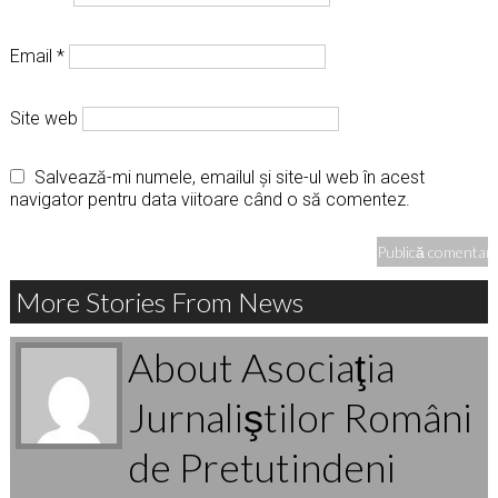
Email
*
Site web
Salvează-mi numele, emailul și site-ul web în acest
navigator pentru data viitoare când o să comentez.
More Stories From News
About Asociaţia
Jurnaliştilor Români
de Pretutindeni