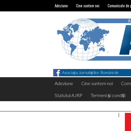
Adeziune
Cine suntem noi
Comunicate de 
Asociația Jurnaliștilor Români de
Pretutindeni on Facebook
Adeziune
Cine suntem noi
Comu
Statutul AJRP
Termeni și condiții