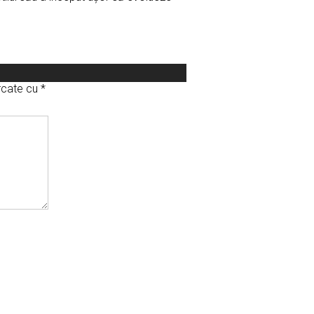
arcate cu
*