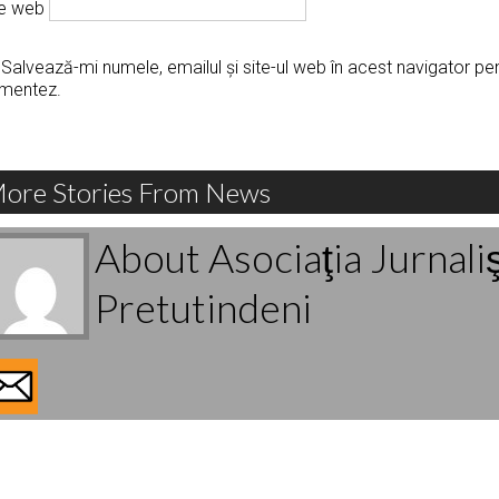
te web
Salvează-mi numele, emailul și site-ul web în acest navigator pe
mentez.
ore Stories From News
About Asociaţia Jurnali
Pretutindeni