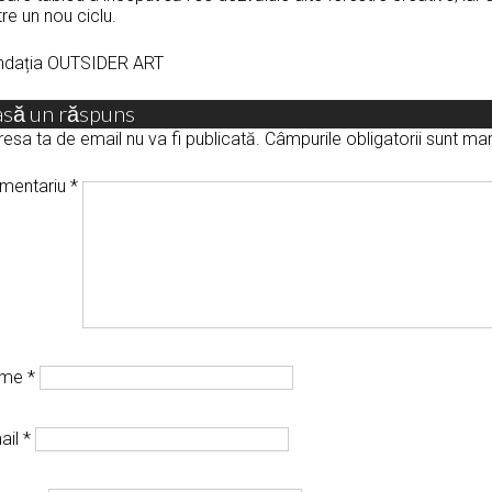
re un nou ciclu.
ndația OUTSIDER ART
asă un răspuns
esa ta de email nu va fi publicată.
Câmpurile obligatorii sunt m
mentariu
*
ume
*
ail
*