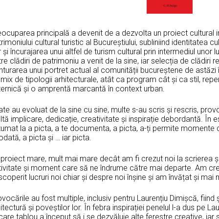
ocuparea principală a devenit de a dezvolta un proiect cultural 
rimoniului cultural turistic al Bucureștiului, subliniind identitatea c
 și încurajarea unui altfel de turism cultural prin intermediul unor l
re clădiri de patrimoniu a venit de la sine, iar selecția de clădiri 
turarea unui portret actual al comunității bucureștene de astăzi î
mix de tipologii arhitecturale, atât ca program cât și ca stil, rep
ternică și o amprentă marcantă în context urban.
te au evoluat de la sine cu sine, multe s-au scris și rescris, provo
tă implicare, dedicație, creativitate și inspirație debordantă. În
umat la a picta, a te documenta, a picta, a-ți permite momente de
dată, a picta și … iar picta.
proiect mare, mult mai mare decât am fi crezut noi la scrierea și
tivitate și moment care să ne îndrume către mai departe. Am cres
coperit lucruri noi chiar și despre noi înșine și am învățat și mai 
vocările au fost multiple, inclusiv pentru Laurențiu Dimișcă, fiind 
itectură și poveștilor lor. În febra inspirației penelul l-a dus pe La
care tablou a început să i se dezvăluie alte ferestre creative, iar