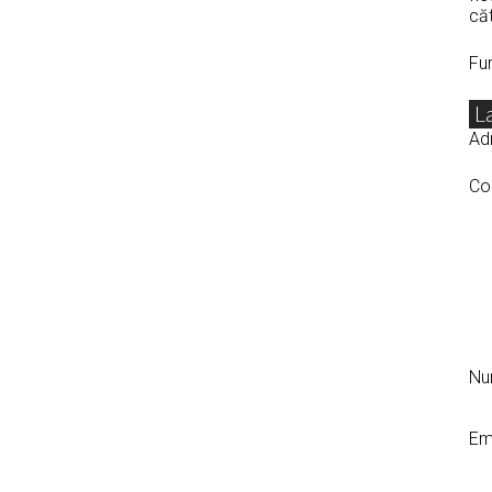
căt
Fu
L
Adr
Co
N
Em