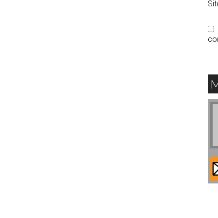
Si
co
M