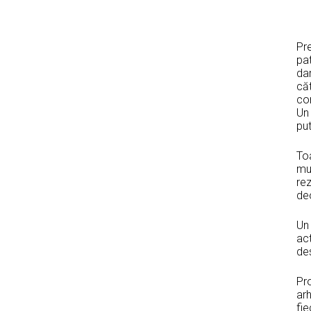
Pre
pat
dar
căt
con
Un 
pu
Toa
mul
rez
deo
Un 
ac
des
Pro
arh
fie