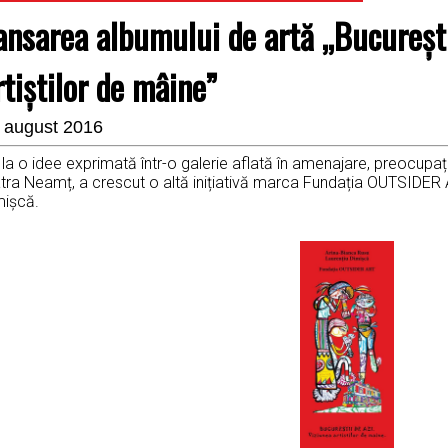
ansarea albumului de artă „București
rtiștilor de mâine”
 august 2016
la o idee exprimată într-o galerie aflată în amenajare, preocupa
tra Neamț, a crescut o altă inițiativă marca Fundația OUTSIDER ART
mișcă.