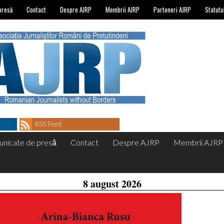
presă
Contact
Despre AJRP
Membrii AJRP
Parteneri AJRP
Statutu
RSS Feed
nicate de presă
Contact
Despre AJRP
Membrii AJRP
8 august 2026