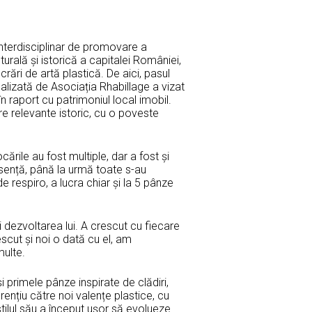
interdisciplinar de promovare a
ulturală și istorică a capitalei României,
ucrări de artă plastică. De aici, pasul
realizată de Asociația Rhabillage a vizat
n raport cu patrimoniul local imobil.
ere relevante istoric, cu o poveste
cările au fost multiple, dar a fost și
 esență, până la urmă toate s-au
 respiro, a lucra chiar și la 5 pânze
 dezvoltarea lui. A crescut cu fiecare
cut și noi o dată cu el, am
multe.
și primele pânze inspirate de clădiri,
urențiu către noi valențe plastice, cu
 stilul său a început ușor să evolueze