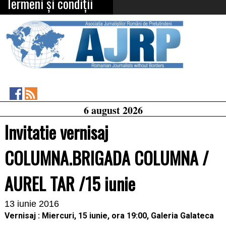
Termeni și condiții
Asociația
RSS
6 august 2026
Feed
Jurnaliștilor
Români
Invitatie vernisaj
de
Pretutindeni
on
COLUMNA.BRIGADA COLUMNA /
Facebook
AUREL TAR /15 iunie
13 iunie 2016
Vernisaj : Miercuri, 15 iunie, ora 19:00, Galeria Galateca