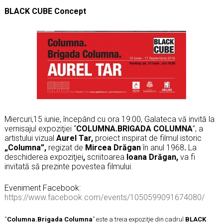
BLACK CUBE Concept
Miercuri,15 iunie, începând cu ora 19:00, Galateca vă invită la
vernisajul expoziţiei “
COLUMNA.BRIGADA COLUMNA
”, a
artistului vizual
Aurel Tar,
proiect inspirat de filmul istoric
„Columna”,
regizat de
Mircea Dr
ă
gan
în anul 1968
.
La
deschiderea expoziţiei
,
scriitoarea
Ioana Drăgan
,
va fi
invitată să prezinte povestea filmului.
Eveniment Facebook:
https://www.facebook.com/events/1050599091674080/
“
Columna.Brigada Columna
” este a treia expoziţie din cadrul
BLACK