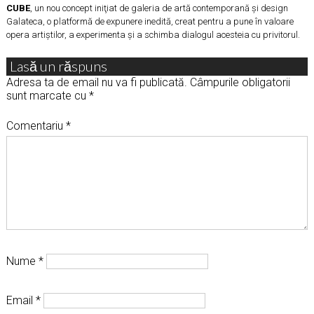
CUBE
, un nou concept iniţiat de galeria de artă contemporană şi design
Galateca, o platformă de expunere inedită, creat pentru a pune în valoare
opera artiştilor, a experimenta şi a schimba dialogul acesteia cu privitorul.
Lasă un răspuns
Adresa ta de email nu va fi publicată.
Câmpurile obligatorii
sunt marcate cu
*
Comentariu
*
Nume
*
Email
*