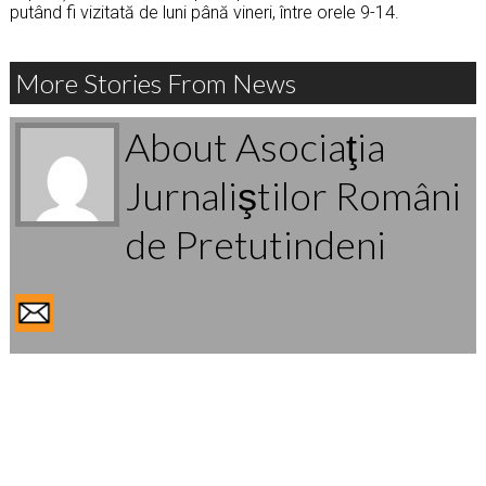
putând fi vizitată de luni până vineri, între orele 9-14.
More Stories From News
About Asociaţia
Jurnaliştilor Români
de Pretutindeni