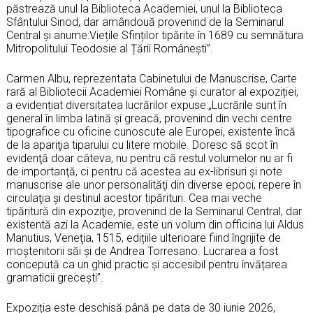
păstrează unul la Biblioteca Academiei, unul la Biblioteca
Sfântului Sinod, dar amândouă provenind de la Seminarul
Central și anume:Viețile Sfinților tipărite în 1689 cu semnătura
Mitropolitului Teodosie al Țării Românești”.
Carmen Albu, reprezentata Cabinetului de Manuscrise, Carte
rară al Bibliotecii Academiei Române și curator al expoziției,
a evidențiat diversitatea lucrărilor expuse:„Lucrările sunt în
general în limba latină şi greacă, provenind din vechi centre
tipografice cu oficine cunoscute ale Europei, existente încă
de la apariţia tiparului cu litere mobile. Doresc să scot în
evidenţă doar câteva, nu pentru că restul volumelor nu ar fi
de importanţă, ci pentru că acestea au ex-librisuri şi note
manuscrise ale unor personalităţi din diverse epoci, repere în
circulaţia şi destinul acestor tipărituri. Cea mai veche
tipăritură din expoziţie, provenind de la Seminarul Central, dar
existentă azi la Academie, este un volum din officina lui Aldus
Manutius, Veneţia, 1515, edițiile ulterioare fiind îngrijite de
moștenitorii săi și de Andrea Torresano. Lucrarea a fost
concepută ca un ghid practic și accesibil pentru învățarea
gramaticii grecești”.
Expoziția este deschisă până pe data de 30 iunie 2026,