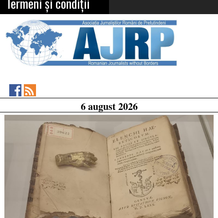
Termeni și condiții
Asociația
RSS
6 august 2026
Feed
Jurnaliștilor
Români
de
Pretutindeni
on
Facebook