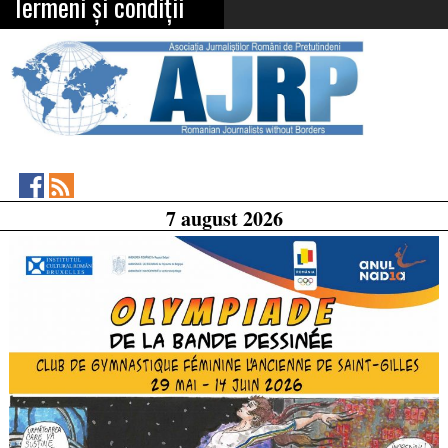
Termeni și condiții
Asociația
RSS
7 august 2026
Feed
Jurnaliștilor
Români
de
Pretutindeni
on
Facebook