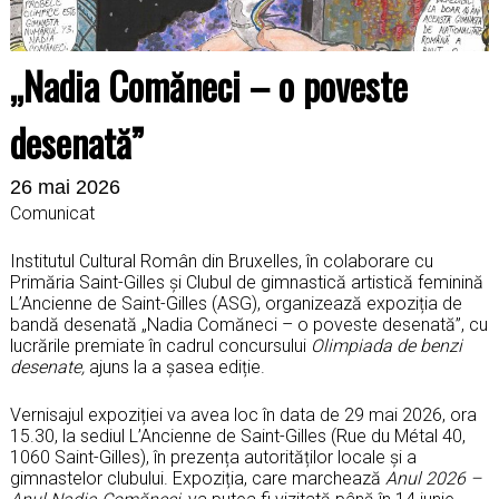
„Nadia Comăneci – o poveste
desenată”
26 mai 2026
Comunicat
Institutul Cultural Român din Bruxelles, în colaborare cu
Primăria Saint-Gilles și Clubul de gimnastică artistică feminină
L’Ancienne de Saint-Gilles (ASG), organizează expoziția de
bandă desenată „Nadia Comăneci – o poveste desenată”, cu
lucrările premiate în cadrul concursului
Olimpiada de benzi
desenate,
ajuns la a șasea ediție.
Vernisajul expoziției va avea loc în data de 29 mai 2026, ora
15.30, la sediul L’Ancienne de Saint-Gilles (Rue du Métal 40,
1060 Saint-Gilles), în prezența autorităților locale și a
gimnastelor clubului. Expoziția, care marchează
Anul 2026 –