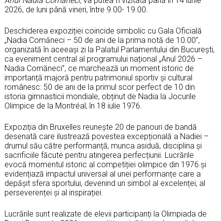
Anul Nadia Comăneci,
va putea fi vizitată până în 14 iunie
2026, de luni până vineri, între 9.00- 19.00.
Deschiderea expoziției coincide simbolic cu Gala Oficială
„Nadia Comăneci – 50 de ani de la prima notă de 10.00”,
organizată în aceeași zi la Palatul Parlamentului din București,
ca eveniment central al programului național „Anul 2026 –
Nadia Comăneci”, ce marchează un moment istoric de
importanță majoră pentru patrimoniul sportiv și cultural
românesc: 50 de ani de la primul scor perfect de 10 din
istoria gimnasticii mondiale, obținut de Nadia la Jocurile
Olimpice de la Montréal, în 18 iulie 1976.
Expoziția din Bruxelles reunește 20 de panouri de bandă
desenată care ilustrează povestea excepțională a Nadiei –
drumul său către performanță, munca asiduă, disciplina și
sacrificiile făcute pentru atingerea perfecțiunii. Lucrările
evocă momentul istoric al competiției olimpice din 1976 și
evidențiază impactul universal al unei performanțe care a
depășit sfera sportului, devenind un simbol al excelenței, al
perseverenței și al inspirației.
Lucrările sunt realizate de elevii participanți la Olimpiada de