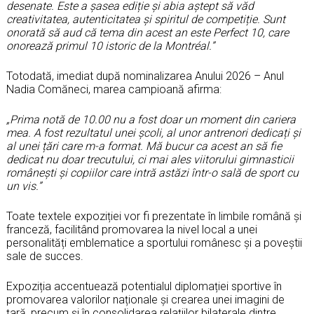
desenate. Este a șasea ediție și abia aștept să văd
creativitatea, autenticitatea și spiritul de competiție. Sunt
onorată să aud că tema din acest an este Perfect 10, care
onorează primul 10 istoric de la Montréal.”
Totodată, imediat după nominalizarea Anului 2026 – Anul
Nadia Comăneci, marea campioană afirma:
„Prima notă de 10.00 nu a fost doar un moment din cariera
mea. A fost rezultatul unei școli, al unor antrenori dedicați și
al unei țări care m-a format. Mă bucur ca acest an să fie
dedicat nu doar trecutului, ci mai ales viitorului gimnasticii
românești și copiilor care intră astăzi într-o sală de sport cu
un vis.”
Toate textele expoziției vor fi prezentate în limbile română și
franceză, facilitând promovarea la nivel local a unei
personalități emblematice a sportului românesc și a poveștii
sale de succes.
Expoziția accentuează potentialul diplomației sportive în
promovarea valorilor naționale și crearea unei imagini de
țară, precum și în consolidarea relațiilor bilaterale dintre