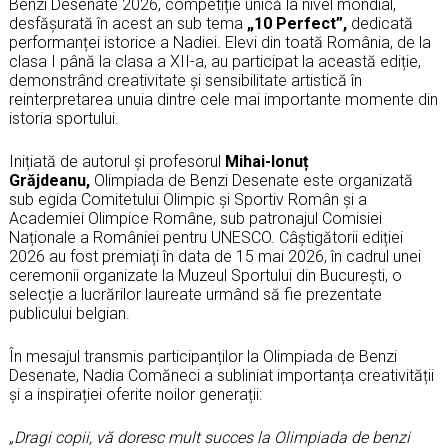
Benzi Desenate 2026, competiție unică la nivel mondial,
desfășurată în acest an sub tema
„10 Perfect”,
dedicată
performanței istorice a Nadiei. Elevi din toată România, de la
clasa I până la clasa a XII-a, au participat la această ediție,
demonstrând creativitate și sensibilitate artistică în
reinterpretarea unuia dintre cele mai importante momente din
istoria sportului.
Inițiată de autorul și profesorul
Mihai-Ionuț
Grăjdeanu,
Olimpiada de Benzi Desenate este organizată
sub egida Comitetului Olimpic și Sportiv Român și a
Academiei Olimpice Române, sub patronajul Comisiei
Naționale a României pentru UNESCO. Câștigătorii ediției
2026 au fost premiați în data de 15 mai 2026, în cadrul unei
ceremonii organizate la Muzeul Sportului din București, o
selecție a lucrărilor laureate urmând să fie prezentate
publicului belgian.
În mesajul transmis participanților la Olimpiada de Benzi
Desenate, Nadia Comăneci a subliniat importanța creativității
și a inspirației oferite noilor generații:
„Dragi copii, vă doresc mult succes la Olimpiada de benzi