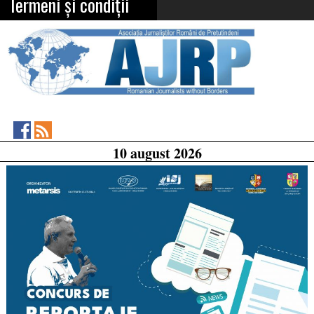
Termeni și condiții
Asociația
RSS
10 august 2026
Feed
Jurnaliștilor
Români
de
Pretutindeni
on
Facebook