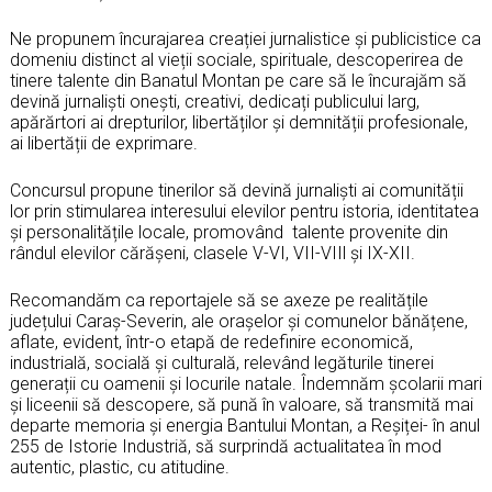
Ne propunem încurajarea creației jurnalistice și publicistice ca
domeniu distinct al vieții sociale, spirituale, descoperirea de
tinere talente din Banatul Montan pe care să le încurajăm să
devină jurnalişti oneşti, creativi, dedicați publicului larg,
apărărtori ai drepturilor, libertăților şi demnității profesionale,
ai libertății de exprimare.
Concursul propune tinerilor să devină jurnaliști ai comunității
lor prin stimularea interesului elevilor pentru istoria, identitatea
și personalitățile locale, promovând talente provenite din
rândul elevilor cărășeni, clasele V-VI, VII-VIIl şi IX-XII.
Recomandăm ca reportajele să se axeze pe realitățile
județului Caraș-Severin, ale orașelor și comunelor bănățene,
aflate, evident, într-o etapă de redefinire economică,
industrială, socială și culturală, relevând legăturile tinerei
generații cu oamenii și locurile natale. Îndemnăm școlarii mari
și liceenii să descopere, să pună în valoare, să transmită mai
departe memoria și energia Bantului Montan, a Reșiței- în anul
255 de Istorie Industriă, să surprindă actualitatea în mod
autentic, plastic, cu atitudine.