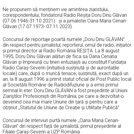
Ne propunem să menținem vie amintirea ziaristului,
corespondentului, fondatorul Radio Reșița Doru Dinu Glăvan
(07.06.1946-31.10.2021) și a jurnalistei Oana Maria Cenan-
Glăvan (17.07.1973- 07.11.2023).
Concursul de reportaje poartă numele „Doru Dinu GLĂVAN”
din respect pentru jurnalistul, reporterul, omul de radio, inițiator
şi primul director al Radio România REȘIȚA. La 8 august
1995, Doru Dinu Glăvan alături de fiica sa Oana Cenana
Glăvan și împreună cu tineri entuziaşti au constituit Fundația
Radio Caraș-Severin (initiativă susținută și de auroritațile
locale) care, după o muncă tenace, susținută, exact după un
an, la 8 august 1996 a primit statut oficial de Post Public local
al Societătii Române de Radiodifuziune și a emis primul
semnal în eter. Doru Dinu GLĂVAN a fost preşedinte al Uniuni
Ziariştilor Profesionişti din România, pe care a dezvoltat-o
devenind cea mai mare Uniune din țară și pentru care a
obținut ,,Statutul de Uniune de Creație și Utilitate Publică”.
Concursul de interviuri purtă numele ,,Oana Maria Cenan-
Glăvan” din respect față de jurnalistă, primul președinte al
Filialei Caraș-Severin a UZP România.