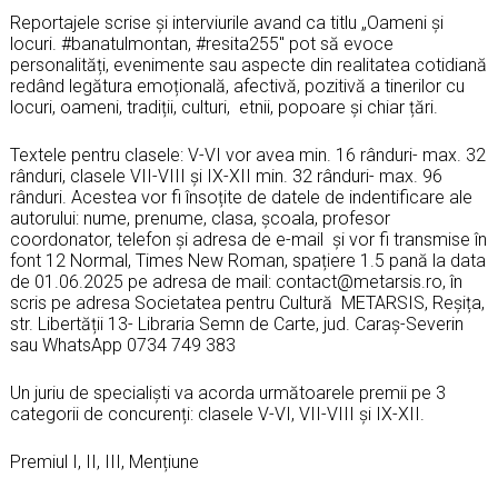
Reportajele scrise și interviurile avand ca titlu „Oameni și
locuri. #banatulmontan, #resita255″ pot să evoce
personalități, evenimente sau aspecte din realitatea cotidiană
redând legătura emoțională, afectivă, pozitivă a tinerilor cu
locuri, oameni, tradiții, culturi, etnii, popoare și chiar țări.
Textele pentru clasele: V-VI vor avea min. 16 rânduri- max. 32
rânduri, clasele VII-VIII şi IX-XII min. 32 rânduri- max. 96
rânduri. Acestea vor fi însoțite de datele de indentificare ale
autorului: nume, prenume, clasa, şcoala, profesor
coordonator, telefon şi adresa de e-mail şi vor fi transmise în
font 12 Normal, Times New Roman, spațiere 1.5 pană la data
de 01.06.2025 pe adresa de mail: contact@metarsis.ro, în
scris pe adresa Societatea pentru Cultură METARSIS, Reşița,
str. Libertății 13- Libraria Semn de Carte, jud. Caraş-Severin
sau WhatsApp 0734 749 383
Un juriu de specialişti va acorda următoarele premii pe 3
categorii de concurenți: clasele V-VI, VII-VIII și IX-XII.
Premiul I, II, III, Mențiune