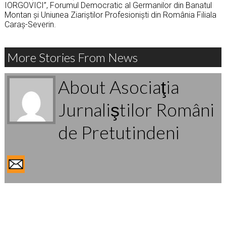
IORGOVICI”, Forumul Democratic al Germanilor din Banatul
Montan și Uniunea Ziariștilor Profesioniști din România Filiala
Caraș-Severin.
More Stories From News
About Asociaţia
Jurnaliştilor Români
de Pretutindeni