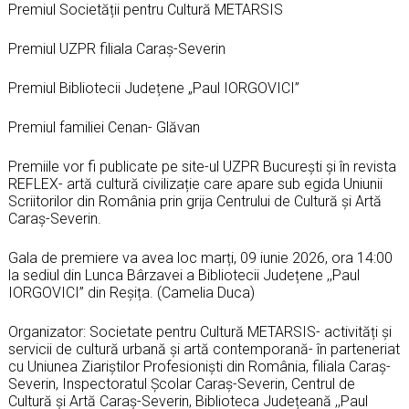
Premiul Societății pentru Cultură METARSIS
Premiul UZPR filiala Caraş-Severin
Premiul Bibliotecii Județene „Paul IORGOVICI”
Premiul familiei Cenan- Glăvan
Premiile vor fi publicate pe site-ul UZPR București și în revista
REFLEX- artă cultură civilizație care apare sub egida Uniunii
Scriitorilor din România prin grija Centrului de Cultură și Artă
Caraş-Severin.
Gala de premiere va avea loc marți, 09 iunie 2026, ora 14:00
la sediul din Lunca Bârzavei a Bibliotecii Județene ,,Paul
IORGOVICI” din Reșița. (Camelia Duca)
Organizator: Societate pentru Cultură METARSIS- activități şi
servicii de cultură urbană şi artă contemporană- în parteneriat
cu Uniunea Ziariştilor Profesionişti din România, filiala Caraş-
Severin, Inspectoratul Şcolar Caraş-Severin, Centrul de
Cultură și Artă Caraş-Severin, Biblioteca Județeană ,,Paul