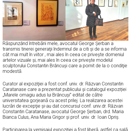
Rãspunzând întrebãrii mele, avocatul George Șerban a
transmis tinerei generaţii îndemnul de a citi şi de a se informa
cât mai mult în viitor , mai ales în ceea ce priveşte domeniul
artelor vizuale şi, mai ales în ceea ce priveşte modelul
sculptorului Constantin Brâncuşi care a pornit de la o condiţie
modestã.
Curator al expoziţiei a fost conf. univ. dr. Răzvan Constantin
Caratanase care a prezentat publicului şi catalogul expoziției
„Marele omagiu adus lui Brâncuși” editat de cãtre
universitatea gorjeanã cu acest prilej. La realizarea acestei
lucrãri de excepţie şi-au dat concursul conf. univ.dr. Răzvan
Constantin Caratanase, avocatul George Șerban, drd. Maria
Bianca Culus, Ana Maria Grigor şi prof. univ. dr. Ioan Opriș.
Participarea la vernisajul expoziţiei a fost liberã, astfel ca salã