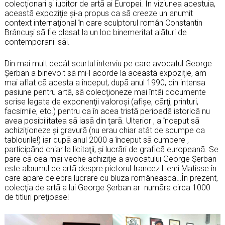
colecţionari şi iubitor de artã ai Europei. În viziunea acestuia,
aceastã expoziţie şi-a propus ca sã creeze un anumit
context internaţional în care sculptorul român Constantin
Brâncuşi sã fie plasat la un loc binemeritat alãturi de
contemporanii sãi.
Din mai mult decât scurtul interviu pe care avocatul George
Șerban a binevoit sã mi-l acorde la aceastã expoziţie, am
mai aflat cã acesta a început, dupã anul 1990, din intensa
pasiune pentru artã, sã colecţioneze mai întâi documente
scrise legate de exponenţii valoroşi (afişe, cãrţi, printuri,
facsimile, etc.) pentru ca în acea tristã perioadã istoricã nu
avea posibilitatea sã iasã din ţarã. Ulterior , a început sã
achiziţioneze şi gravurã (nu erau chiar atât de scumpe ca
tablourile!) iar dupã anul 2000 a început sã cumpere ,
participãnd chiar la licitaţii, şi lucrãri de graficã europeanã. Se
pare cã cea mai veche achiziţie a avocatului George Șerban
este albumul de artã despre pictorul francez Henri Matisse în
care apare celebra lucrare cu bluza româneascã…În prezent,
colecţia de artã a lui George Șerban ar numãra circa 1000
de titluri preţioase!