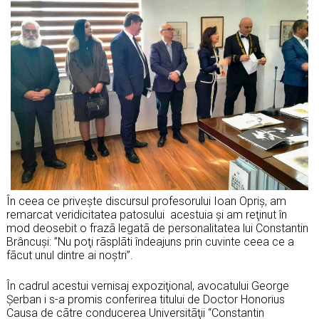
În ceea ce priveşte discursul profesorului Ioan Opriș, am
remarcat veridicitatea patosului acestuia şi am reţinut în
mod deosebit o frazã legatã de personalitatea lui Constantin
Brâncuşi: ”Nu poţi rãsplãti îndeajuns prin cuvinte ceea ce a
fãcut unul dintre ai noştri”.
În cadrul acestui vernisaj expoziţional, avocatului George
Șerban i s-a promis conferirea titului de Doctor Honorius
Causa de cãtre conducerea Universitãţii “Constantin