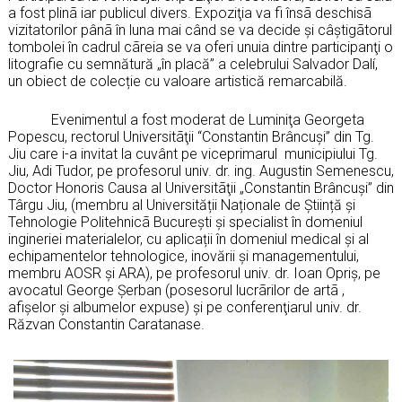
a fost plinã iar publicul divers. Expoziţia va fi însã deschisã
vizitatorilor pânã în luna mai când se va decide şi câştigãtorul
tombolei în cadrul cãreia se va oferi unuia dintre participanţi o
litografie cu semnătură „în placă” a celebrului Salvador Dalí,
un obiect de colecție cu valoare artistică remarcabilă.
Evenimentul a fost moderat de Luminiţa Georgeta
Popescu, rectorul Universitãţii “Constantin Brâncuşi” din Tg.
Jiu care i-a invitat la cuvânt pe viceprimarul municipiului Tg.
Jiu, Adi Tudor, pe profesorul univ. dr. ing. Augustin Semenescu,
Doctor Honoris Causa al Universitãţii „Constantin Brâncuşi” din
Târgu Jiu, (membru al Universității Naționale de Știință și
Tehnologie Politehnicã București şi specialist în domeniul
ingineriei materialelor, cu aplicații în domeniul medical și al
echipamentelor tehnologice, inovării și managementului,
membru AOSR şi ARA), pe profesorul univ. dr. Ioan Opriș, pe
avocatul George Șerban (posesorul lucrãrilor de artã ,
afişelor şi albumelor expuse) şi pe conferenţiarul univ. dr.
Răzvan Constantin Caratanase.