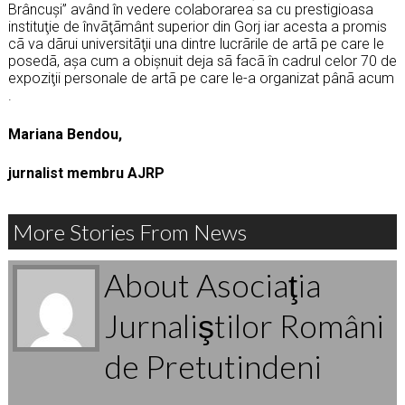
Brâncuşi” având în vedere colaborarea sa cu prestigioasa
instituţie de învãţãmânt superior din Gorj iar acesta a promis
cã va dãrui universitãţii una dintre lucrãrile de artã pe care le
posedã, aşa cum a obişnuit deja sã facã în cadrul celor 70 de
expoziţii personale de artã pe care le-a organizat pânã acum
.
Mariana Bendou,
jurnalist membru AJRP
More Stories From News
About Asociaţia
Jurnaliştilor Români
de Pretutindeni