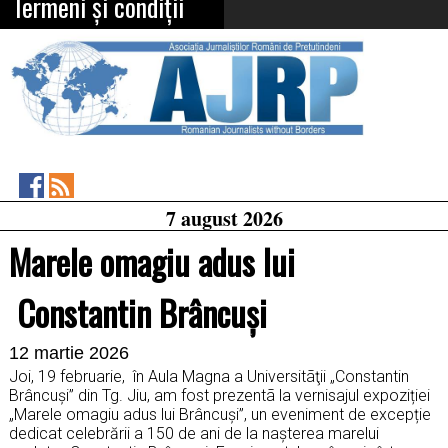
Termeni și condiții
Asociația
RSS
7 august 2026
Feed
Jurnaliștilor
Români
Marele omagiu adus lui
de
Pretutindeni
on
Constantin Brâncuși
Facebook
12 martie 2026
Joi, 19 februarie, în Aula Magna a Universitãţii „Constantin
Brâncuși” din Tg. Jiu, am fost prezentã la vernisajul expoziției
„Marele omagiu adus lui Brâncuși”, un eveniment de excepție
dedicat celebrării a 150 de ani de la nașterea marelui