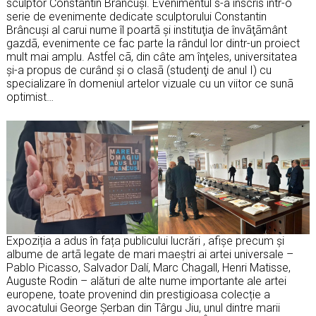
sculptor Constantin Brâncuși. Evenimentul s-a înscris într-o
serie de evenimente dedicate sculptorului Constantin
Brâncuși al carui nume îl poartã şi instituţia de învãţãmânt
gazdã, evenimente ce fac parte la rândul lor dintr-un proiect
mult mai amplu. Astfel cã, din câte am înţeles, universitatea
şi-a propus de curând şi o clasã (studenţi de anul I) cu
specializare în domeniul artelor vizuale cu un viitor ce sunã
optimist…
Expoziția a adus în fața publicului lucrări , afişe precum şi
albume de artã legate de mari maeștri ai artei universale –
Pablo Picasso, Salvador Dalí, Marc Chagall, Henri Matisse,
Auguste Rodin – alături de alte nume importante ale artei
europene, toate provenind din prestigioasa colecție a
avocatului George Șerban din Târgu Jiu, unul dintre marii