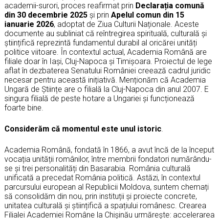
academii-surori, proces reafirmat prin
Declarația comună
din 30 decembrie 2025
și prin
Apelul comun din 15
ianuarie 2026
, adoptat de Ziua Culturii Naționale. Aceste
documente au subliniat că reîntregirea spirituală, culturală și
științifică reprezintă fundamentul durabil al oricărei unități
politice viitoare. În contextul actual, Academia Română are
filiale doar în Iași, Cluj-Napoca și Timișoara. Proiectul de lege
aflat în dezbaterea Senatului României creează cadrul juridic
necesar pentru această inițiativă. Menționăm că Academia
Ungară de Științe are o filială la Cluj-Napoca din anul 2007. E
singura filială de peste hotare a Ungariei și funcționează
foarte bine.
Considerăm că
momentul este unul istoric
.
Academia Română, fondată în 1866, a avut încă de la început
vocația unității românilor, între membrii fondatori numărându-
se și trei personalități din Basarabia. România culturală
unificată a precedat România politică. Astăzi, în contextul
parcursului european al Republicii Moldova, suntem chemați
să consolidăm din nou, prin instituții și proiecte concrete,
unitatea culturală și științifică a spațiului românesc. Crearea
Filialei Academiei Române la Chișinău urmărește: accelerarea