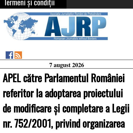
Termeni și condiții
Asociația
RSS
7 august 2026
Feed
Jurnaliștilor
Români
APEL către Parlamentul României
de
Pretutindeni
on
referitor la adoptarea proiectului
Facebook
de modificare și completare a Legii
nr. 752/2001, privind organizarea