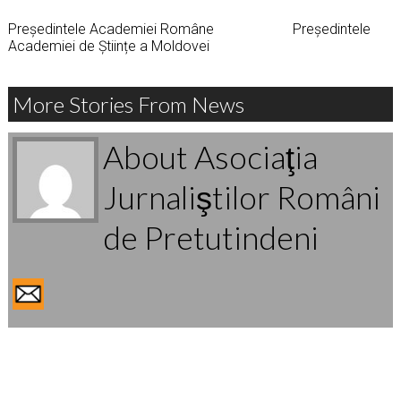
Președintele Academiei Române Președintele
Academiei de Științe a Moldovei
More Stories From News
About Asociaţia
Jurnaliştilor Români
de Pretutindeni