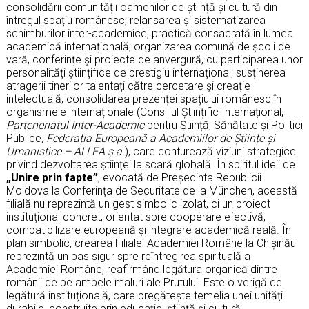
consolidării comunității oamenilor de știință și cultură din
întregul spațiu românesc; relansarea și sistematizarea
schimburilor inter-academice, practică consacrată în lumea
academică internațională; organizarea comună de școli de
vară, conferințe și proiecte de anvergură, cu participarea unor
personalități științifice de prestigiu internațional; susținerea
atragerii tinerilor talentați către cercetare și creație
intelectuală; consolidarea prezenței spațiului românesc în
organismele internaționale (Consiliul Științific Internațional,
Parteneriatul Inter-Academic
pentru Știință, Sănătate și Politici
Publice
, Federația Europeană a Academiilor de Științe și
Umanistice – ALLEA ș.a.
), care conturează viziuni strategice
privind dezvoltarea științei la scară globală. În spiritul ideii de
„Unire prin fapte”
, evocată de Președinta Republicii
Moldova la Conferința de Securitate de la München, această
filială nu reprezintă un gest simbolic izolat, ci un proiect
instituțional concret, orientat spre cooperare efectivă,
compatibilizare europeană și integrare academică reală. În
plan simbolic, crearea Filialei Academiei Române la Chișinău
reprezintă un pas sigur spre reîntregirea spirituală a
Academiei Române, reafirmând legătura organică dintre
românii de pe ambele maluri ale Prutului. Este o verigă de
legătură instituțională, care pregătește temelia unei unități
durabile, construite prin educație, știință și cultură.