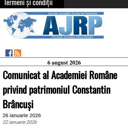
Termeni și condiții
Asociația
RSS
6 august 2026
Feed
Jurnaliștilor
Români
Comunicat al Academiei Române
de
Pretutindeni
on
privind patrimoniul Constantin
Facebook
Brâncuși
26 ianuarie 2026
22 ianuarie 2026