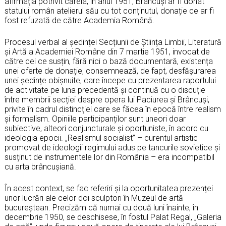
afirmația potrivit căreia, în anul 1951, Brâncuși ar fi donat
statului român atelierul său cu tot conținutul, donație ce ar fi
fost refuzată de către Academia Română.
Procesul verbal al ședinței Secțiunii de Știința Limbii, Literatură
și Artă a Academiei Române din 7 martie 1951, invocat de
către cei ce susțin, fără nici o bază documentară, existența
unei oferte de donație, consemnează, de fapt, desfășurarea
unei ședințe obișnuite, care începe cu prezentarea raportului
de activitate pe luna precedentă și continuă cu o discuție
între membrii secției despre opera lui Paciurea și Brâncuși,
privite în cadrul distincției care se făcea în epocă între realism
și formalism. Opiniile participanților sunt uneori doar
subiective, alteori conjuncturale și oportuniste, în acord cu
ideologia epocii. „Realismul socialist” – curentul artistic
promovat de ideologii regimului adus pe tancurile sovietice și
susținut de instrumentele lor din România – era incompatibil
cu arta brâncușiană.
În acest context, se fac referiri și la oportunitatea prezenței
unor lucrări ale celor doi sculptori în Muzeul de artă
bucureștean. Precizăm că numai cu două luni înainte, în
decembrie 1950, se deschisese, în fostul Palat Regal, „Galeria