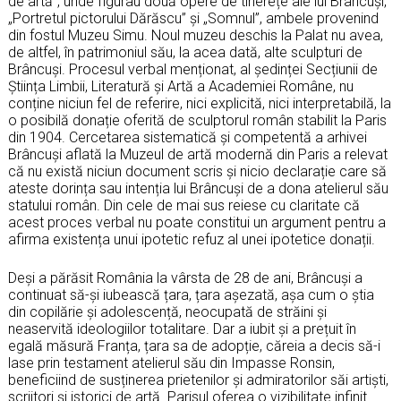
de artă”, unde figurau două opere de tinerețe ale lui Brâncuși,
„Portretul pictorului Dărăscu” și „Somnul”, ambele provenind
din fostul Muzeu Simu. Noul muzeu deschis la Palat nu avea,
de altfel, în patrimoniul său, la acea dată, alte sculpturi de
Brâncuși. Procesul verbal menționat, al ședinței Secțiunii de
Știința Limbii, Literatură și Artă a Academiei Române, nu
conține niciun fel de referire, nici explicită, nici interpretabilă, la
o posibilă donație oferită de sculptorul român stabilit la Paris
din 1904. Cercetarea sistematică și competentă a arhivei
Brâncuși aflată la Muzeul de artă modernă din Paris a relevat
că nu există niciun document scris și nicio declarație care să
ateste dorința sau intenția lui Brâncuși de a dona atelierul său
statului român. Din cele de mai sus reiese cu claritate că
acest proces verbal nu poate constitui un argument pentru a
afirma existența unui ipotetic refuz al unei ipotetice donații.
Deși a părăsit România la vârsta de 28 de ani, Brâncuși a
continuat să-și iubească țara, țara așezată, așa cum o știa
din copilărie și adolescență, neocupată de străini și
neaservită ideologiilor totalitare. Dar a iubit și a prețuit în
egală măsură Franța, țara sa de adopție, căreia a decis să-i
lase prin testament atelierul său din Impasse Ronsin,
beneficiind de susținerea prietenilor și admiratorilor săi artiști,
scriitori și istorici de artă. Parisul oferea o vizibilitate infinit