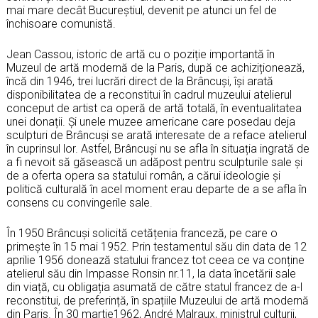
mai mare decât Bucureștiul, devenit pe atunci un fel de
închisoare comunistă.
Jean Cassou, istoric de artă cu o poziție importantă în
Muzeul de artă modernă de la Paris, după ce achiziționează,
încă din 1946, trei lucrări direct de la Brâncuși, își arată
disponibilitatea de a reconstitui în cadrul muzeului atelierul
conceput de artist ca operă de artă totală, în eventualitatea
unei donații. Și unele muzee americane care posedau deja
sculpturi de Brâncuși se arată interesate de a reface atelierul
în cuprinsul lor. Astfel, Brâncuși nu se afla în situația ingrată de
a fi nevoit să găsească un adăpost pentru sculpturile sale și
de a oferta opera sa statului român, a cărui ideologie și
politică culturală în acel moment erau departe de a se afla în
consens cu convingerile sale.
În 1950 Brâncuși solicită cetățenia franceză, pe care o
primește în 15 mai 1952. Prin testamentul său din data de 12
aprilie 1956 donează statului francez tot ceea ce va conține
atelierul său din Impasse Ronsin nr.11, la data încetării sale
din viață, cu obligația asumată de către statul francez de a-l
reconstitui, de preferință, în spațiile Muzeului de artă modernă
din Paris. În 30 martie1962, André Malraux, ministrul culturii,