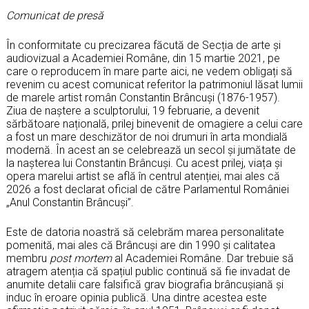
Comunicat de presă
În conformitate cu precizarea făcută de Secția de arte și
audiovizual a Academiei Române, din 15 martie 2021, pe
care o reproducem în mare parte aici, ne vedem obligați să
revenim cu acest comunicat referitor la patrimoniul lăsat lumii
de marele artist român Constantin Brâncuși (1876-1957).
Ziua de naștere a sculptorului, 19 februarie, a devenit
sărbătoare națională, prilej binevenit de omagiere a celui care
a fost un mare deschizător de noi drumuri în arta mondială
modernă. În acest an se celebrează un secol și jumătate de
la nașterea lui Constantin Brâncuși. Cu acest prilej, viața și
opera marelui artist se află în centrul atenției, mai ales că
2026 a fost declarat oficial de către Parlamentul României
„Anul Constantin Brâncuși”.
Este de datoria noastră să celebrăm marea personalitate
pomenită, mai ales că Brâncuși are din 1990 și calitatea
membru
post mortem
al Academiei Române. Dar trebuie să
atragem atenția că spațiul public continuă să fie invadat de
anumite detalii care falsifică grav biografia brâncușiană și
induc în eroare opinia publică. Una dintre acestea este