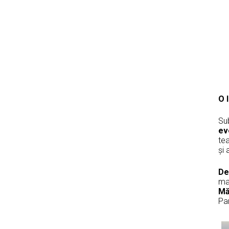
O 
Su
ev
tea
și
De
ma
Mă
Par