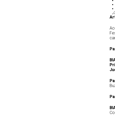
„
Ar
Ac
Fes
car
Pa
BI
Pr
Ju
Pa
Bu
Pa
BI
Con