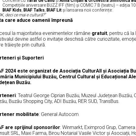
Concerte cu
Taraf de Caliu
și
Alina Crișan & Orchestra Simfonică Bu
Competițiile aniversare BUZZ IFF (film) și COMIC 7 B (teatru) – ediția 10
BIAF Kids
,
BIAF Talks
,
BIAF Lit
și lansarea noii conferințe:
OK, deci ce mai e cultură?”
ta care aduce oamenii împreună
cesul la majoritatea evenimentelor rămâne
gratuit
, pentru că la
tivalul devine astfel o invitație deschisă către curiozitate, emoț
e trăiește prin cultură.
rteneri și Suporteri
AF 2024 este organizat de Asociația CulturAll și Asociația Bul
imăria Municipiului Buzău, Centrul Cultural și Educațional Al
dețean Buzău.
rteneri
: Teatrul George Ciprian Buzău, Muzeul Județean Buzău, C
zău, Buzău Shopping City, ADI Buzău, RER SUD, TransBus.
rtener mobilitate
: General Autocom
AF are sprijinul sponsorilor
: Winmarkt, Eximprod Grup, Camera N
sult SRL, Maxi Farma, Birou Notarial Vasile Victor și Asociații, H