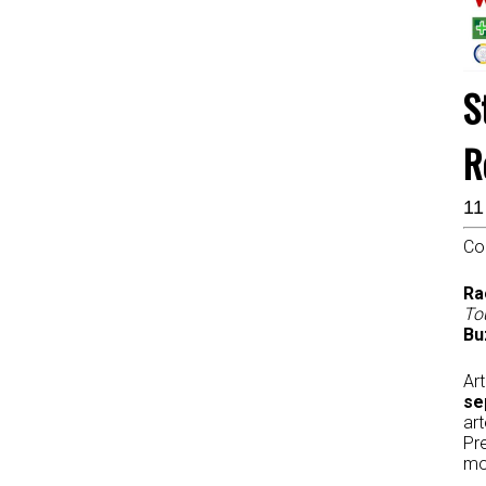
S
R
11
Co
Ra
Tou
Bu
Art
se
art
Pr
mom