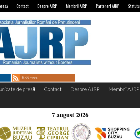
presă
Contact
Despre AJRP
Membrii AJRP
Parteneri AJRP
Statutu
RSS Feed
nicate de presă
Contact
Despre AJRP
Membrii AJRP
7 august 2026