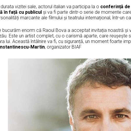
durata vizitei sale, actorul italian va participa la o
conferință de
ă în față cu publicul
și va fi parte dintr-o serie de momente ca
sonalități marcante ale filmului și teatrului internațional, într-un ca
 bucurăm enorm că Raoul Bova a acceptat invitația noastră și va 
zău. Este un artist complet, cu o carismă aparte, care reușește 
ra lui. Această întâlnire va fi, cu siguranță, un moment foarte impo
nstantinescu-Martin
, organizator BIAF