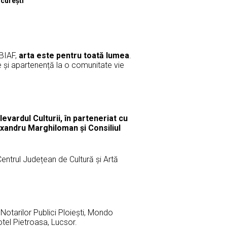
curești
 BIAF,
arta este pentru toată lumea
.
ie și apartenență la o comunitate vie
evardul Culturii, în parteneriat cu
exandru Marghiloman și Consiliul
entrul Județean de Cultură și Artă
otarilor Publici Ploiești, Mondo
otel Pietroasa, Lucsor.