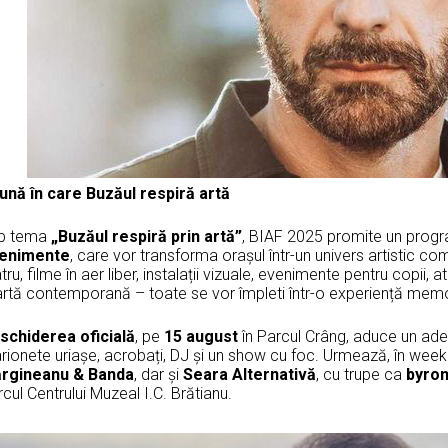
lună în care Buzăul respiră artă
b tema
„Buzăul respiră prin artă”
, BIAF 2025 promite un prog
enimente
, care vor transforma orașul într-un univers artistic c
tru, filme în aer liber, instalații vizuale, evenimente pentru copii, a
 artă contemporană – toate se vor împleti într-o experiență memo
schiderea oficială
, pe
15 august
în Parcul Crâng, aduce un adev
rionete uriașe, acrobați, DJ și un show cu foc. Urmează, în week
rgineanu & Banda
, dar și
Seara Alternativă
, cu trupe ca
byro
cul Centrului Muzeal I.C. Brătianu.