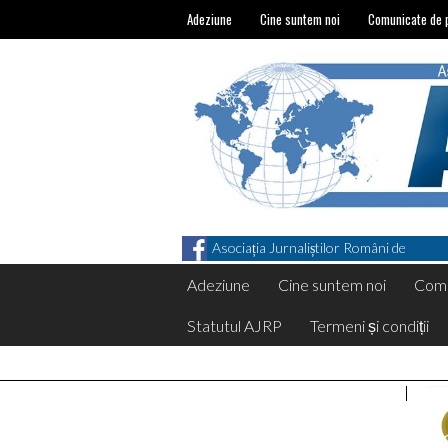
Adeziune
Cine suntem noi
Comunicate de 
Asociația Jurnaliștilor Români de
Pretutindeni on Facebook
Adeziune
Cine suntem noi
Comu
Statutul AJRP
Termeni și condiții