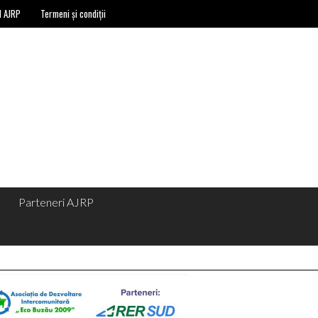
l AJRP
Termeni și condiții
Parteneri AJRP