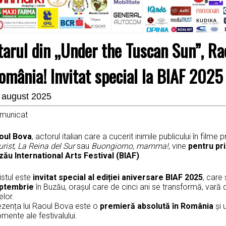
tarul din „Under the Tuscan Sun”, Rao
omânia! Invitat special la BIAF 2025
 august 2025
municat
oul Bova
, actorul italian care a cucerit inimile publicului în film
rist
,
La Reina del Sur
sau
Buongiorno, mamma!
, vine
pentru pr
zău International Arts Festival (BIAF)
.
istul este
invitat special al ediției aniversare BIAF 2025
, care
ptembrie
în Buzău, orașul care de cinci ani se transformă, vară de
elor.
ezența lui Raoul Bova este o
premieră absolută în România
și 
ente ale festivalului.