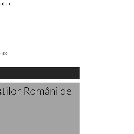
catorul
3643
ştilor Români de