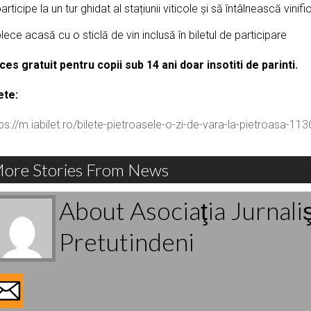
articipe la un tur ghidat al stațiunii viticole și să întâlnească vinifi
lece acasă cu o sticlă de vin inclusă în biletul de participare
ces gratuit pentru copii sub 14 ani doar insotiti de parinti.
ete:
ps://m.iabilet.ro/bilete-pietroasele-o-zi-de-vara-la-pietroasa-11
ore Stories From News
About Asociaţia Jurnali
Pretutindeni