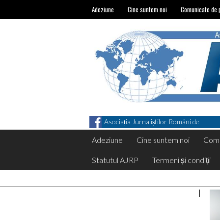
Adeziune
Cine suntem noi
Comunicate de 
Asociația Jurnaliștilor Români de
Pretutindeni on Facebook
Adeziune
Cine suntem noi
Comu
Statutul AJRP
Termeni și condiții