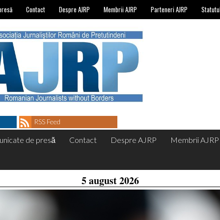
presă
Contact
Despre AJRP
Membrii AJRP
Parteneri AJRP
Statutu
RSS Feed
nicate de presă
Contact
Despre AJRP
Membrii AJRP
5 august 2026