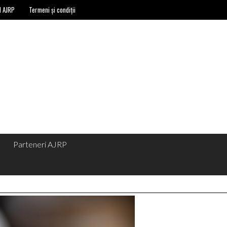
l AJRP
Termeni și condiții
Parteneri AJRP