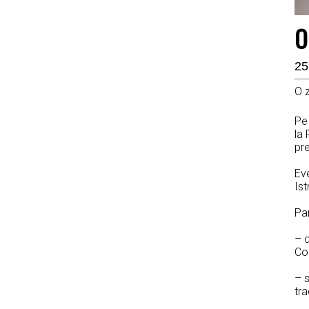
O
25
O z
Pe 
la
pre
Eve
Ist
Par
– d
Co
– s
tra