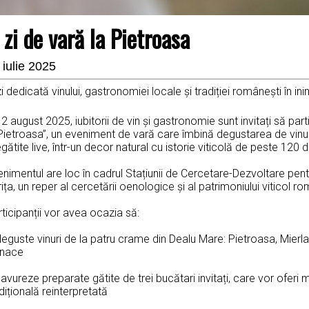
 zi de vară la Pietroasa
 iulie 2025
i dedicată vinului, gastronomiei locale și tradiției românești în in
2 august 2025, iubitorii de vin și gastronomie sunt invitați să part
 Pietroasa”, un eveniment de vară care îmbină degustarea de vinu
gătite live, într-un decor natural cu istorie viticolă de peste 120 d
nimentul are loc în cadrul Stațiunii de Cercetare-Dezvoltare pentru
rița, un reper al cercetării oenologice și al patrimoniului viticol 
ticipanții vor avea ocazia să:
eguste vinuri de la patru crame din Dealu Mare: Pietroasa, Mierl
nace
avureze preparate gătite de trei bucătari invitați, care vor oferi m
dițională reinterpretată