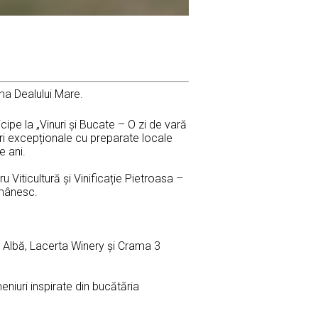
ima Dealului Mare.
icipe la „Vinuri și Bucate – O zi de vară
ri excepționale cu preparate locale
e ani.
 Viticultură și Vinificație Pietroasa –
românesc.
a Albă, Lacerta Winery și Crama 3
eniuri inspirate din bucătăria