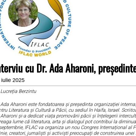
nterviu cu Dr. Ada Aharoni, președint
 iulie 2025
Lucreția Berzintu
. Ada Aharoni este fondatoarea și președinta organizației intern
tru Literatura și Cultură a Păcii, cu sediul în Haifa, Israel. Scriit
 Aharoni și-a dedicat viața promovării păcii și înțelegerii interc
reaga lume că literatura, arta și dialogul pot contribui la diminua
septembrie, IFLAC va organiza un nou Congres Internațional al Păci
nie, creatori, jurnaliști și activiști preocupați de construirea une