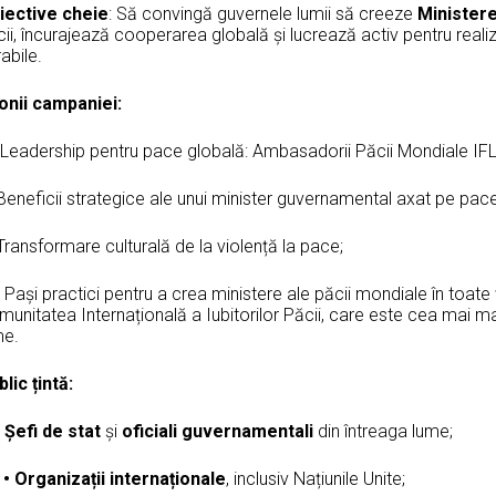
iective cheie
: Să convingă guvernele lumii să creeze
Ministere
ii, încurajează cooperarea globală și lucrează activ pentru real
durabile.
lonii campaniei:
 Leadership pentru pace globală: Ambasadorii 
 Beneficii strategice ale unui minister guverna
. Transformare culturală de la violenț
Pași practici pentru a crea ministere ale păcii mondiale în toate ță
unitatea Internațională a Iubitorilor Păcii, care este cea mai m
lume.
lic țintă:
•
Șefi de stat
și
oficiali guvernamentali
din într
• Organizații internaționale
, inclusiv Națiuni