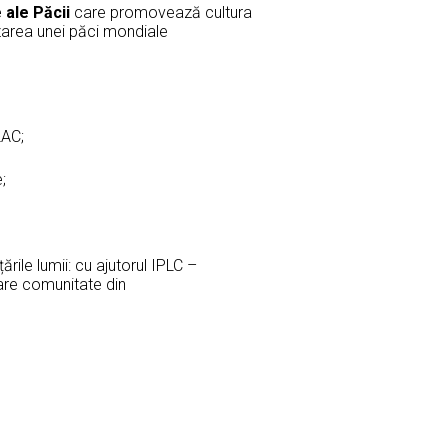
 ale Păcii
care promovează cultura
izarea unei păci mondiale
Păcii Mondiale IFLAC;
mental axat pe pace;
ă la pace;
rile lumii: cu ajutorul IPLC –
are comunitate din
eaga lume;
le Unite;