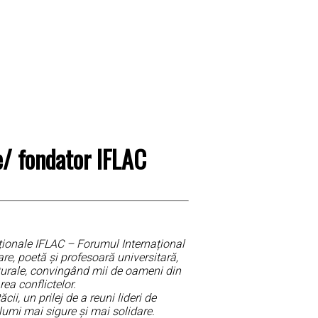
e/ fondator IFLAC
aționale IFLAC – Forumul Internațional
oare, poetă și profesoară universitară,
ulturale, convingând mii de oameni din
rea conflictelor.
i, un prilej de a reuni lideri de
i lumi mai sigure și mai solidare.