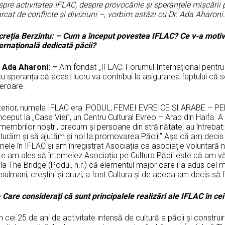
pre activitatea IFLAC, despre provocările și speranțele mișcării 
cat de conflicte și diviziuni –, vorbim astăzi cu Dr. Ada Aharoni.
creția Berzintu: – Cum a început povestea IFLAC? Ce v-a motivat
ternațională dedicată păcii?
. Ada Aharoni: –
Am fondat „IFLAC: Forumul Internațional pentru Li
u speranța că acest lucru va contribui la asigurarea faptului că s
teroare.
terior, numele IFLAC era: PODUL; FEMEI EVREICE ȘI ARABE – 
nceput la „Casa Viei”, un Centru Cultural Evreo – Arab din Haifa. A
i membrilor noștri, precum și persoane din străinătate, au întreb
turăm și să ajutăm și noi la promovarea Păcii!” Așa că am decis 
ele în IFLAC și am înregistrat Asociația ca asociație voluntară no
e am ales să întemeiez Asociația pe Cultura Păcii este că am văzut
la The Bridge (Podul, n.r.) că elementul major care i-a adus cel 
ulmani, creștini și druzi, a fost Cultura și de aceea am decis să 
 Care considerați că sunt principalele realizări ale IFLAC în cei
n cei 25 de ani de activitate intensă de cultură a păcii și construire