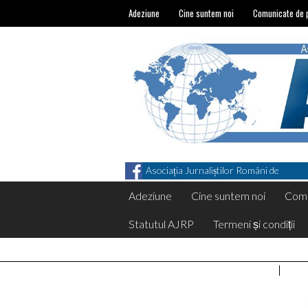
Adeziune
Cine suntem noi
Comunicate de 
Asociația Jurnaliștilor Români de
Pretutindeni on Facebook
Adeziune
Cine suntem noi
Comu
Statutul AJRP
Termeni și condiții