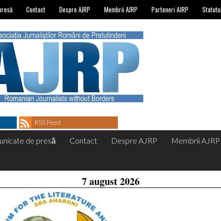
presă
Contact
Despre AJRP
Membrii AJRP
Parteneri AJRP
Statutu
RSS Feed
nicate de presă
Contact
Despre AJRP
Membrii AJRP
7 august 2026