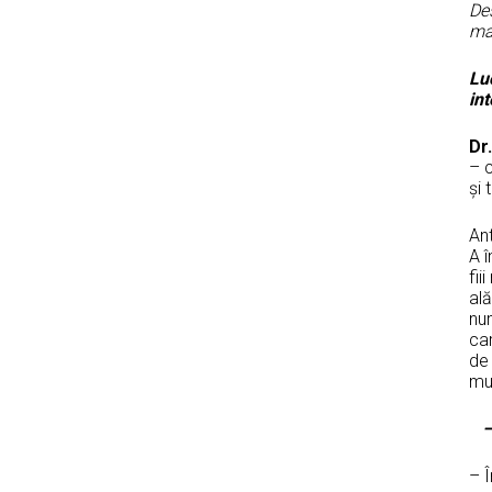
Des
mar
Lu
in
Dr
– c
și 
An
A î
fii
ală
num
car
de 
mus
–
– Î