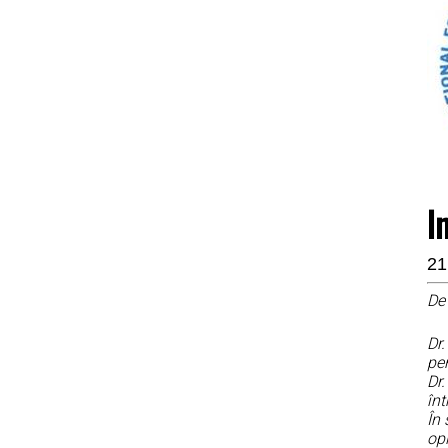
I
21
De 
Dr
pen
Dr.
înt
În 
opi