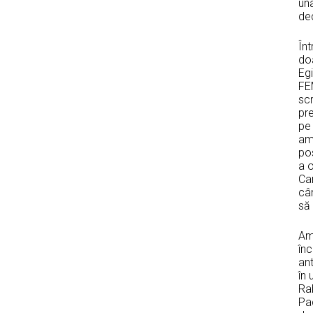
una
dec
În
do
Egi
FE
scr
pre
pe 
amb
pos
a o
Ca
cân
să 
Am 
înc
ant
în 
Ra
Pac