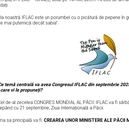
dați.
la noastră IFLAC este un porumbel cu o picătură de pepene în gur
te mai puternică decât sabia”.
Ce temă centrală va avea Congresul IFLAC din septembrie 2025 ș
care vi le propuneți?
Cel de-al zecelea CONGRES MONDIAL AL PĂCII IFLAC va fi sărbător
cepând cu 21 septembrie, Ziua Internațională a Păcii.
a sa principală va fi:
CREAREA UNOR MINISTERE ALE PĂCII