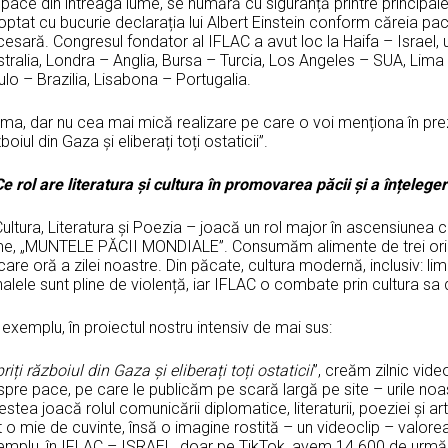
pace din întreaga lume, se numără cu siguranță printre principale
ptat cu bucurie declarația lui Albert Einstein conform căreia pa
esară. Congresul fondator al IFLAC a avut loc la Haifa – Israel,
tralia, Londra – Anglia, Bursa – Turcia, Los Angeles – SUA, Lima
lo – Brazilia, Lisabona – Portugalia.
ima, dar nu cea mai mică realizare pe care o voi menționa în preze
boiul din Gaza și eliberați toți ostaticii”.
e rol are literatura și cultura în promovarea păcii și a înțelege
ultura, Literatura și Poezia – joacă un rol major în ascensiunea cel
me, „MUNTELE PĂCII MONDIALE”. Consumăm alimente de trei ori 
care oră a zilei noastre. Din păcate, cultura modernă, inclusiv: limba
nalele sunt pline de violență, iar IFLAC o combate prin cultura sa
exemplu, în proiectul nostru intensiv de mai sus:
riți războiul din Gaza și eliberați toți ostaticii
”, creăm zilnic video
pre pace, pe care le publicăm pe scară largă pe site – urile noas
stea joacă rolul comunicării diplomatice, literaturii, poeziei și 
 o mie de cuvinte, însă o imagine rostită – un videoclip – valore
mplu, în IFLAC – ISRAEL, doar pe TikTok, avem 14.600 de urmăritor