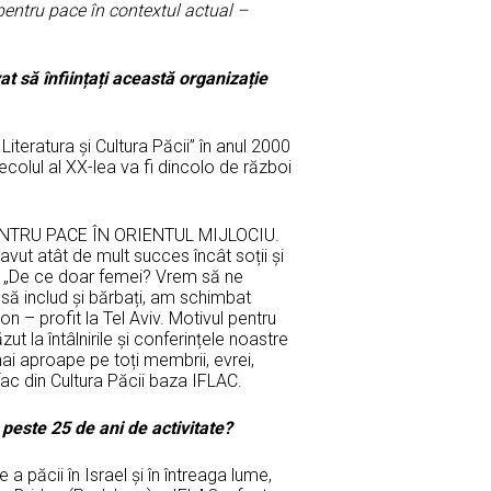
pentru pace în contextul actual –
 să înființați această organizație
teratura și Cultura Păcii” în anul 2000
ecolul al XX-lea va fi dincolo de război
PENTRU PACE ÎN ORIENTUL MIJLOCIU.
 avut atât de mult succes încât soții și
at: „De ce doar femei? Vrem să ne
să includ și bărbați, am schimbat
n – profit la Tel Aviv. Motivul pentru
 la întâlnirile și conferințele noastre
mai aproape pe toți membrii, evrei,
fac din Cultura Păcii baza IFLAC.
 peste 25 de ani de activitate?
 a păcii în Israel și în întreaga lume,