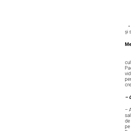
•
și 
M
cul
Pa
vid
pen
cre
– C
– A
sa
de 
pe 