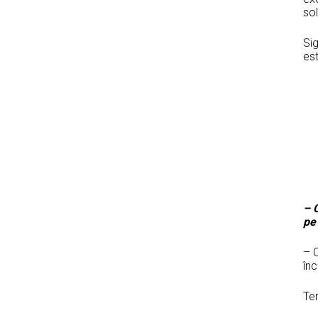
sol
Sig
es
– 
pe 
– 
în
Tem