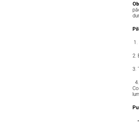
Ob
păc
Pi
1.
2.
3
4. 
Com
Pub