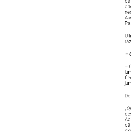
de 
ado
nec
Aus
Pau
Ult
răz
– C
– C
lu
fie
jur
De 
„Op
des
Ace
cât
exe