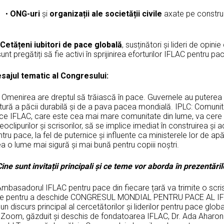
•
ONG-uri
și
organizații ale societății civile
axate pe construir
Cetățeni iubitori de pace globală
, susținători și lideri de opini
sunt pregătiți să fie activi în sprijinirea eforturilor IFLAC pentru 
esajul tematic al Congr
Omenirea are dreptul să trăiască în pace. Guvernele au puterea 
tură a păcii durabilă și de a pava pacea mondială. IPLC: Comunita
ce IFLAC, care este cea mai mare comunitate din lume, va cere gu
eoclipurilor și scrisorilor, să se implice imediat în construirea și
tru pace, la fel de puternice și influente ca ministerele lor de ap
a o lume mai sigură și mai bună pentru copiii noștri.
ine sunt invitații principali și ce teme vor aborda în prezentăril
mbasadorul IFLAC pentru pace din fiecare țară va trimite o scrisoa
le pentru a deschide CONGRESUL MONDIAL PENTRU PACE AL IFLA
un discurs principal al cercetătorilor și liderilor pentru pace glo
Zoom, găzduit și deschis de fondatoarea IFLAC, Dr. Ada Aharoni, 