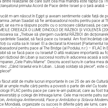
 dintre realizările de care sunt cea mai mândră este faptul că The
lanșatorul primului Acord de Pace dintre Israel și o țară arabă – 
trucât m-am născut în Egipt și aveam sentimente calde față de po
amna Jehan Saadat să fie ambasadorul nostru pentru pace al The B
pt, iar ea mi-a răspuns pozitiv cu o scrisoare călduroasă, pe ca
MEILE CREEAZĂ O LUME DINCOLO DE RĂZBOI ȘI VIOLENȚĂ (2001
isoarea sa: „Trebuie să ștergem cuvântul RĂZBOI din dicționarele n
ședintele Saadat, să facă pace cu Israelul. Am fost încântați câ
toți cu vizita sa în Israel. El a declarat la Knesset (Parlamentul Isr
asadorul pentru pace al The Bridge (al Podului, n.r.) – IFLAC în E
ibil să se facă pace cu Israelul! O altă realizare importantă au fo
pri războiul din Liban și succesul nostru în aducerea acasă a solda
mpaniei ,,Cele Patru Mame”. Descriu acest lucru în cartea mea d
tec: „Când Israelul era în Liban… Lăsați soldații să plece!”, este
plece!”
făcut atât de multe lucruri importante în cei 25 de ani de Cultură 
ât ar umple multe cărți pentru a povesti o parte din ele! Cu toat
ologii IFLAC pentru pace pe care le-am publicat, care au fost tra
universități și colegii din întreaga lume. Cele mai recente patru su
bin,
Antologia Antiteroristă
,
Pace și Antirăzboi
și
Sclavia Modern
e Mondială, organizate cu succes în diferite părți ale lumii, care 