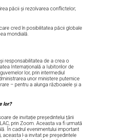
ea păcii și rezolvarea conflictelor;
e care cred în posibilitatea păcii globale
pacea mondială.
esului:
și responsabilitatea de a crea o
tea Internațională a Iubitorilor de
vernelor lor, prin intermediul
 administrarea unor ministere puternice
ărare – pentru a alunga războaiele și a
e lor?
re de invitație președintelui țării
C, prin Zoom. Aceasta va fi urmată
bală. În cadrul evenimentului important
aceasta l-a invitat pe președintele