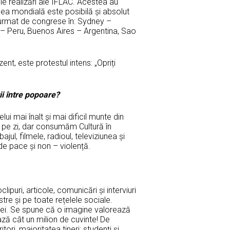
le realizări ale IFLAC. Acestea au
cea mondială este posibilă și absolut
 urmat de congrese în: Sydney –
 – Peru, Buenos Aires – Argentina, Sao
nt, este protestul intens: „Opriți
rii între popoare?
ui mai înalt și mai dificil munte din
pe zi, dar consumăm Cultură în
jul, filmele, radioul, televiziunea și
 de pace și non – violență.
clipuri, articole, comunicări și interviuri
tre și pe toate rețelele sociale.
artei. Se spune că o imagine valorează
ază cât un milion de cuvinte! De
i, majoritatea tineri: studenți și