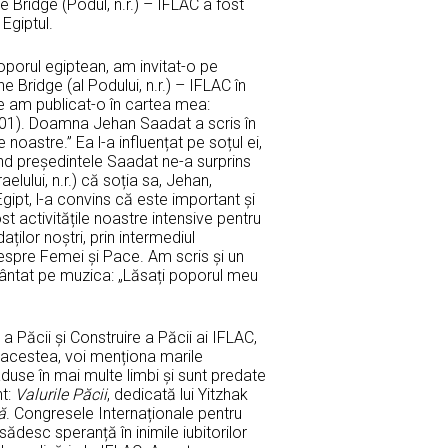
 Bridge (Podul, n.r.) – IFLAC a fost
Egiptul.
porul egiptean, am invitat-o pe
ridge (al Podului, n.r.) – IFLAC în
re am publicat-o în cartea mea:
). Doamna Jehan Saadat a scris în
oastre.” Ea l-a influențat pe soțul ei,
nd președintele Saadat ne-a surprins
aelului, n.r.) că soția sa, Jehan,
gipt, l-a convins că este important și
st activitățile noastre intensive pentru
ților noștri, prin intermediul
espre Femei și Pace. Am scris și un
 cântat pe muzica: „Lăsați poporul meu
a Păcii și Construire a Păcii ai IFLAC,
e acestea, voi menționa marile
duse în mai multe limbi și sunt predate
nt:
Valurile Păcii
, dedicată lui Yitzhak
ă
. Congresele Internaționale pentru
sădesc speranță în inimile iubitorilor