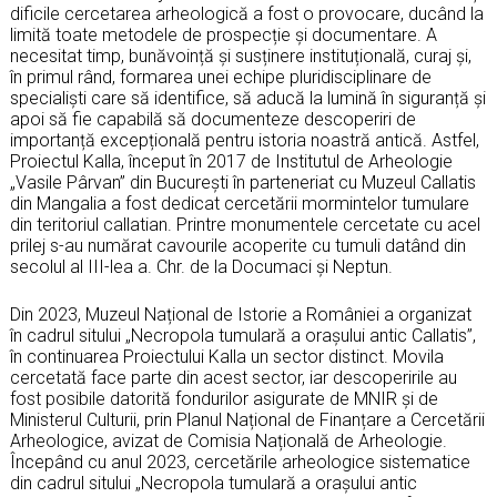
dificile cercetarea arheologică a fost o provocare, ducând la
limită toate metodele de prospecție și documentare. A
necesitat timp, bunăvoință și susținere instituțională, curaj și,
în primul rând, formarea unei echipe pluridisciplinare de
specialiști care să identifice, să aducă la lumină în siguranță și
apoi să fie capabilă să documenteze descoperiri de
importanță excepțională pentru istoria noastră antică. Astfel,
Proiectul Kalla, început în 2017 de Institutul de Arheologie
„Vasile Pârvan” din București în parteneriat cu Muzeul Callatis
din Mangalia a fost dedicat cercetării mormintelor tumulare
din teritoriul callatian. Printre monumentele cercetate cu acel
prilej s-au numărat cavourile acoperite cu tumuli datând din
secolul al III-lea a. Chr. de la Documaci și Neptun.
Din 2023, Muzeul Național de Istorie a României a organizat
în cadrul sitului „Necropola tumulară a orașului antic Callatis”,
în continuarea Proiectului Kalla un sector distinct. Movila
cercetată face parte din acest sector, iar descoperirile au
fost posibile datorită fondurilor asigurate de MNIR și de
Ministerul Culturii, prin Planul Național de Finanțare a Cercetării
Arheologice, avizat de Comisia Națională de Arheologie.
Începând cu anul 2023, cercetările arheologice sistematice
din cadrul sitului „Necropola tumulară a orașului antic