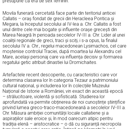
presupune că era de sex feminin.
Movila funerară cercetată face parte din teritoriul anticei
Callatis – oraș fondat de grecii din Heracleea Pontica și
Megara, la începutul secolului al IV-lea a. Chr. Callatis a fost
unul dintre cele mai bogate și influente orașe grecești din
Marea Neagră în perioada secolelor IV-III a. Chr. Lider al unei
coaliții regionale de greci, traci și sciți, i s-a opus, la finalul
secolului IV a. Chr., regelui macedonean Lysimachos, cel care
moștenise controlul Traciei, după moartea lui Alexandru cel
Mare, același personaj care va influența decisiv și formarea
regatului getic atribuit dinastiei lui Dromichaites.
Artefactele recent descoperite, cu caracteristici care vor
determina clasarea lor în categoria Tezaur a patrimoniului
cultural național, și includerea lor în colecțiile Muzeului
Național de Istorie a României, vin exact din această epocă
– strălucitoare, violentă și sofisticată. Studierea lor
aprofundată va permite obținerea de noi cunoștințe științifice
privind lumea greco-traco-macedoneană a secolelor IV-III a.
Chr. Măsura ambiției comunității locale callatiene și a
aspirațiilor sale eroice și, în mod oarecum atipic pentru
tradiția elenă – aristocratice – o dă cu siguranță necropola