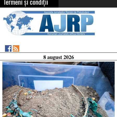
Termeni și condiții
Asociația
RSS
8 august 2026
Feed
Jurnaliștilor
Români
de
Pretutindeni
on
Facebook