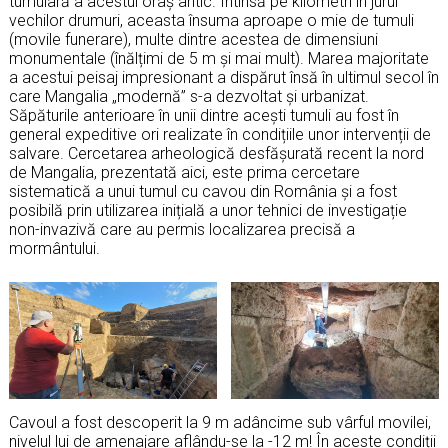
tumulară a acestui oraș antic. Întinsă pe kilometri în jurul
vechilor drumuri, aceasta însuma aproape o mie de tumuli
(movile funerare), multe dintre acestea de dimensiuni
monumentale (înălțimi de 5 m și mai mult). Marea majoritate
a acestui peisaj impresionant a dispărut însă în ultimul secol în
care Mangalia „modernă” s-a dezvoltat și urbanizat.
Săpăturile anterioare în unii dintre acești tumuli au fost în
general expeditive ori realizate în condițiile unor intervenții de
salvare. Cercetarea arheologică desfășurată recent la nord
de Mangalia, prezentată aici, este prima cercetare
sistematică a unui tumul cu cavou din România și a fost
posibilă prin utilizarea inițială a unor tehnici de investigație
non-invazivă care au permis localizarea precisă a
mormântului.
Cavoul a fost descoperit la 9 m adâncime sub vârful movilei,
nivelul lui de amenajare aflându-se la -12 m! În aceste condiții