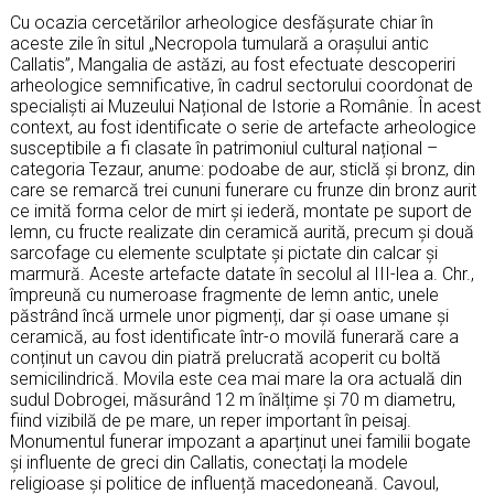
Cu ocazia cercetărilor arheologice desfășurate chiar în
aceste zile în situl „Necropola tumulară a orașului antic
Callatis”, Mangalia de astăzi, au fost efectuate descoperiri
arheologice semnificative, în cadrul sectorului coordonat de
specialiști ai Muzeului Național de Istorie a Românie. În acest
context, au fost identificate o serie de artefacte arheologice
susceptibile a fi clasate în patrimoniul cultural național –
categoria Tezaur, anume: podoabe de aur, sticlă și bronz, din
care se remarcă trei cununi funerare cu frunze din bronz aurit
ce imită forma celor de mirt și iederă, montate pe suport de
lemn, cu fructe realizate din ceramică aurită, precum și două
sarcofage cu elemente sculptate și pictate din calcar și
marmură. Aceste artefacte datate în secolul al III-lea a. Chr.,
împreună cu numeroase fragmente de lemn antic, unele
păstrând încă urmele unor pigmenți, dar și oase umane și
ceramică, au fost identificate într-o movilă funerară care a
conținut un cavou din piatră prelucrată acoperit cu boltă
semicilindrică. Movila este cea mai mare la ora actuală din
sudul Dobrogei, măsurând 12 m înălțime și 70 m diametru,
fiind vizibilă de pe mare, un reper important în peisaj.
Monumentul funerar impozant a aparținut unei familii bogate
și influente de greci din Callatis, conectați la modele
religioase și politice de influență macedoneană. Cavoul,