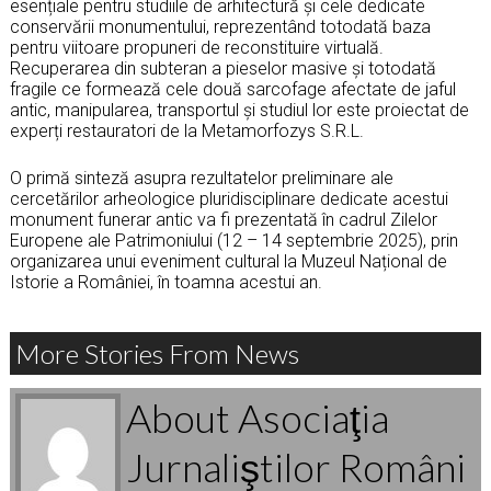
esențiale pentru studiile de arhitectură și cele dedicate
conservării monumentului, reprezentând totodată baza
pentru viitoare propuneri de reconstituire virtuală.
Recuperarea din subteran a pieselor masive și totodată
fragile ce formează cele două sarcofage afectate de jaful
antic, manipularea, transportul și studiul lor este proiectat de
experți restauratori de la Metamorfozys S.R.L.
O primă sinteză asupra rezultatelor preliminare ale
cercetărilor arheologice pluridisciplinare dedicate acestui
monument funerar antic va fi prezentată în cadrul Zilelor
Europene ale Patrimoniului (12 – 14 septembrie 2025), prin
organizarea unui eveniment cultural la Muzeul Național de
Istorie a României, în toamna acestui an.
More Stories From News
About Asociaţia
Jurnaliştilor Români