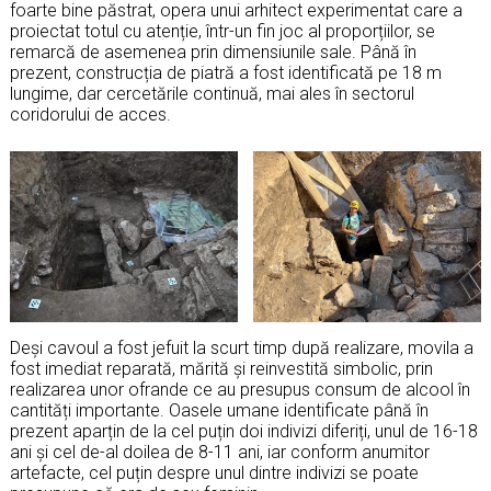
foarte bine păstrat, opera unui arhitect experimentat care a
proiectat totul cu atenție, într-un fin joc al proporțiilor, se
remarcă de asemenea prin dimensiunile sale. Până în
prezent, construcția de piatră a fost identificată pe 18 m
lungime, dar cercetările continuă, mai ales în sectorul
coridorului de acces.
Deși cavoul a fost jefuit la scurt timp după realizare, movila a
fost imediat reparată, mărită și reinvestită simbolic, prin
realizarea unor ofrande ce au presupus consum de alcool în
cantități importante. Oasele umane identificate până în
prezent aparțin de la cel puțin doi indivizi diferiți, unul de 16-18
ani și cel de-al doilea de 8-11 ani, iar conform anumitor
artefacte, cel puțin despre unul dintre indivizi se poate