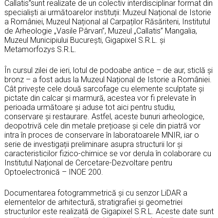
Callatis”sunt realizate de un colectiv interdisciplinar format din
specialiști ai următoarelor instituții: Muzeul Național de Istorie
a României, Muzeul Național al Carpaților Răsăriteni, Institutul
de Arheologie „Vasile Pârvan”, Muzeul „Callatis” Mangalia,
Muzeul Municipiului București, Gigapixel S.R.L. și
Metamorfozys S.R.L.
În cursul zilei de ieri, lotul de podoabe antice – de aur, sticlă și
bronz – a fost adus la Muzeul Național de Istorie a României.
Cât privește cele două sarcofage cu elemente sculptate și
pictate din calcar și marmură, acestea vor fi prelevate în
perioada următoare și aduse tot aici pentru studiu,
conservare și restaurare. Astfel, aceste bunuri arheologice,
deopotrivă cele din metale prețioase și cele din piatră vor
intra în proces de conservare în laboratoarele MNIR, iar o
serie de investigații preliminare asupra structurii lor și
caracteristicilor fizico-chimice se vor derula în colaborare cu
Institutul Național de Cercetare-Dezvoltare pentru
Optoelectronică – INOE 200.
Documentarea fotogrammetrică și cu senzor LiDAR a
elementelor de arhitectură, stratigrafiei și geometriei
structurilor este realizată de Gigapixel S.R.L. Aceste date sunt