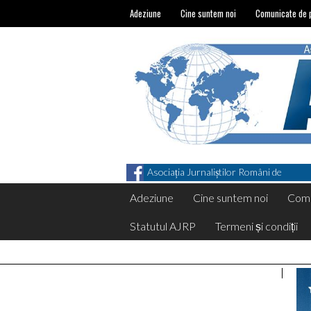
Adeziune
Cine suntem noi
Comunicate de 
Asociația Jurnaliștilor Români de
Pretutindeni on Facebook
Adeziune
Cine suntem noi
Comu
Statutul AJRP
Termeni și condiții