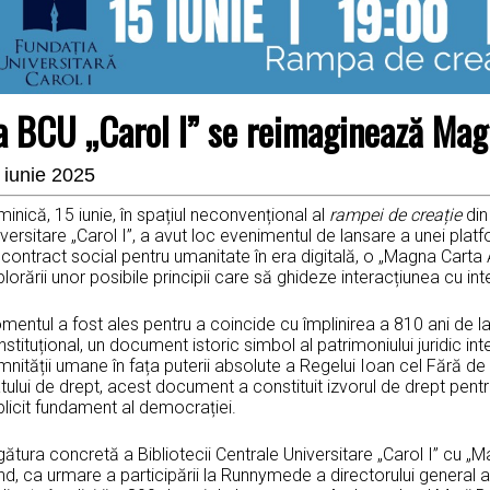
a BCU „Carol I” se reimaginează Magn
 iunie 2025
inică, 15 iunie, în spațiul neconvențional al
rampei de creație
din
versitare „Carol I”, a avut loc evenimentul de lansare a unei plat
contract social pentru umanitate în era digitală, o „Magna Carta 
lorării unor posibile principii care să ghideze interacțiunea cu intel
mentul a fost ales pentru a coincide cu împlinirea a 810 ani de 
stituțional, un document istoric simbol al patrimoniului juridic int
nității umane în fața puterii absolute a Regelui Ioan cel Fără de 
tului de drept, acest document a constituit izvorul de drept pentru 
licit fundament al democrației.
ătura concretă a Bibliotecii Centrale Universitare „Carol I” cu „M
d, ca urmare a participării la Runnymede a directorului general al B