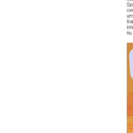
Sp
ce
uma
tra
int
nu 