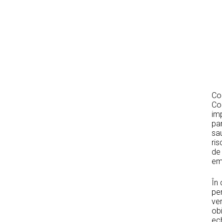
Con
Co
imp
par
sa
ris
de 
eme
În 
pe
ver
obi
ech