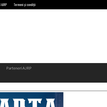
l AJRP
Termeni și condiții
Parteneri AJRP