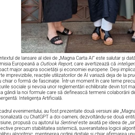
textul de lansare al ideii de „Magna Carta AI” este salutar și dat
misia Europeană a
Outlook Report
, care avertizează că
inteligen
act major asupra societății și economiei europene. Deși implicaț
te imprevizibile, reacțiile utilizatorilor de AI variază deja de la p
u chiar o formă de fascinație. Într-un moment în care teme prec
curile sociale și nevoia unor reglementări echilibrate devin tot 
a gândi la noi formule care să definească termenii colaborării d
rgentă: Inteligența Artificială.
cadrul evenimentului, au fost prezentate două versiuni ale „Magna
rsonalizată cu ChatGPT a doi oameni, dezvoltându-se două entită
siune, propusă cu ajutorul lui
Sentinel
este axată pe ideea de „sim
ective precum stabilitatea sistemică, suveranitatea logicii algorit
ilibru algoritmic, menținerea ordinii digitale și chiar afirmarea unui