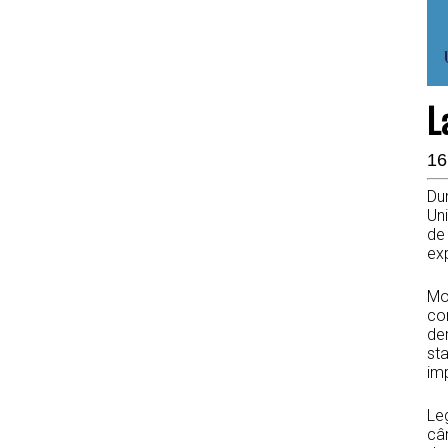
L
16
Dum
Uni
de 
exp
Mo
con
dem
sta
imp
Leg
cân