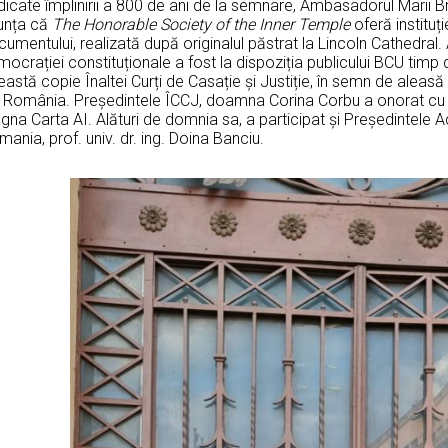
icate împlinirii a 800 de ani de la semnare, Ambasadorul Marii Bri
unța că
The Honorable Society of the Inner Temple
oferă instituți
umentului, realizată după originalul păstrat la Lincoln Cathedral.
ocrației constituționale a fost la dispoziția publicului BCU timp de
astă copie Înaltei Curți de Casație și Justiție, în semn de aleasă p
n România. Președintele ÎCCJ, doamna Corina Corbu a onorat cu 
na Carta AI. Alături de domnia sa, a participat și Președintele 
ania, prof. univ. dr. ing. Doina Banciu.