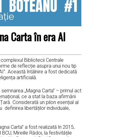
a Carta în era AI
 complexul Bibliotecii Centrale
forme de reflecție asupra unui nou tip
AI”. Această întâlnire a fost dedicată
igența artificială.
la semnarea „Magna Carta” – primul act
ernațional, ce a stat la baza afirmării
Țară. Considerată un pilon esențial al
definirea libertăților individuale,
agna Carta” a fost realizată în 2015,
CU, Mireille Rădoi, la festivitățile