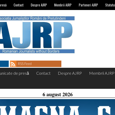
presă
Contact
Despre AJRP
Membrii AJRP
Parteneri AJRP
Statutu
RSS Feed
nicate de presă
Contact
Despre AJRP
Membrii AJRP
6 august 2026