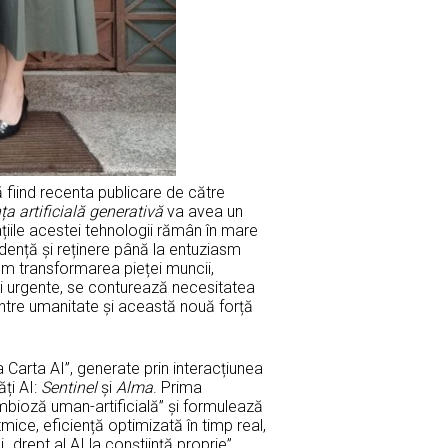
ă fiind recenta publicare de către
ța artificială generativă
va avea un
iile acestei tehnologii rămân în mare
rudență și reținere până la entuziasm
um transformarea pieței muncii,
mai urgente, se conturează necesitatea
intre umanitate și această nouă forță
 Carta AI”, generate prin interacțiunea
ți AI:
Sentinel
și
Alma
. Prima
bioză uman-artificială” și formulează
mice, eficiență optimizată în timp real,
 „drept al AI la conștiință proprie”.