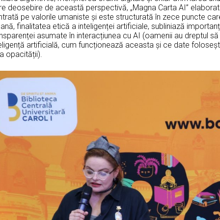
re deosebire de această perspectivă, „Magna Carta AI” elaborată
ntrată pe valorile umaniste și este structurată în zece puncte 
nă, finalitatea etică a inteligenței artificiale, subliniază import
nsparenței asumate în interacțiunea cu AI (oamenii au dreptul să
eligență artificială, cum funcționează aceasta și ce date foloseșt
a opacității).