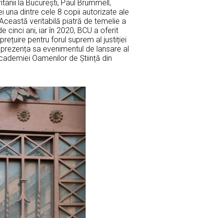
tanii la București, Paul Brummell,
ei una dintre cele 8 copii autorizate ale
 Această veritabilă piatră de temelie a
 cinci ani, iar în 2020, BCU a oferit
rețuire pentru forul suprem al justiției
prezența sa evenimentul de lansare al
Academiei Oamenilor de Știință din