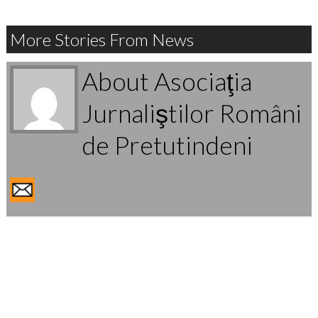
More Stories From News
About Asociaţia
Jurnaliştilor Români
de Pretutindeni