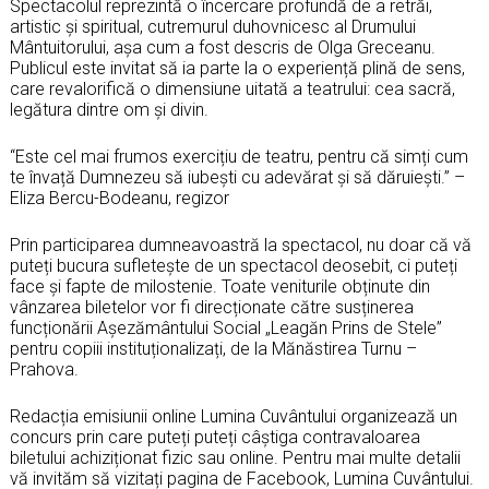
Spectacolul reprezintă o încercare profundă de a retrăi,
artistic și spiritual, cutremurul duhovnicesc al Drumului
Mântuitorului, așa cum a fost descris de Olga Greceanu.
Publicul este invitat să ia parte la o experiență plină de sens,
care revalorifică o dimensiune uitată a teatrului: cea sacră,
legătura dintre om și divin.
“Este cel mai frumos exercițiu de teatru, pentru că simți cum
te învață Dumnezeu să iubești cu adevărat și să dăruiești.” –
Eliza Bercu-Bodeanu, regizor
Prin participarea dumneavoastră la spectacol, nu doar că vă
puteți bucura sufletește de un spectacol deosebit, ci puteți
face și fapte de milostenie. Toate veniturile obținute din
vânzarea biletelor vor fi direcționate către susținerea
funcționării Așezământului Social „Leagăn Prins de Stele”
pentru copiii instituționalizați, de la Mănăstirea Turnu –
Prahova.
Redacția emisiunii online Lumina Cuvântului organizează un
concurs prin care puteți puteți câștiga contravaloarea
biletului achiziționat fizic sau online. Pentru mai multe detalii
vă invităm să vizitați pagina de Facebook, Lumina Cuvântului.