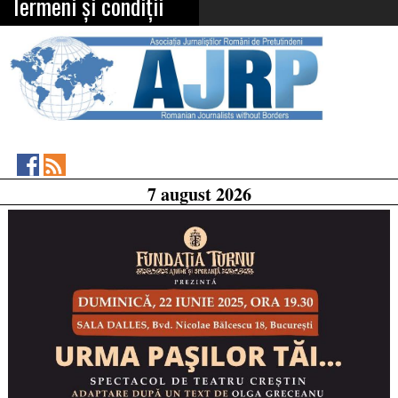
Termeni și condiții
Asociația
RSS
7 august 2026
Feed
Jurnaliștilor
Români
de
Pretutindeni
on
Facebook