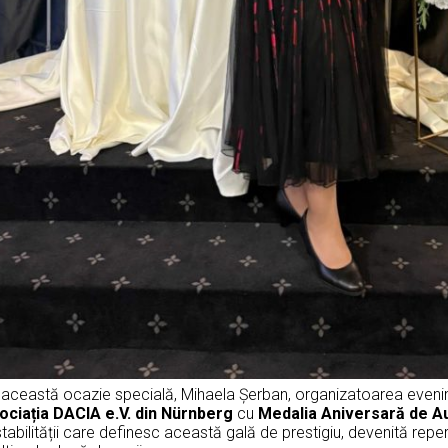
 această ocazie specială, Mihaela Șerban, organizatoarea evenim
ociația DACIA e.V. din N
ürnberg
cu
Medalia Aniversară de A
stabilității care definesc această gală de prestigiu, devenită reper