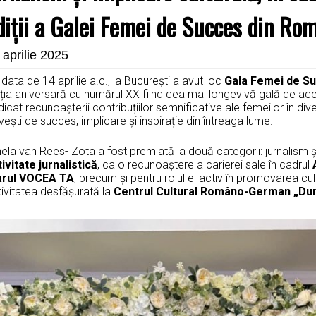
diții a Galei Femei de Succes din Ro
 aprilie 2025
data de 14 aprilie a.c., la București a avut loc
Gala Femei de S
ția aniversară cu numărul XX fiind cea mai longevivă gală de ace
icat recunoașterii contribuțiilor semnificative ale femeilor în di
ești de succes, implicare și inspirație din întreaga lume.
ela van Rees- Zota a fost premiată la două categorii: jurnalism ș
ivitate jurnalistică
, ca o recunoaștere a carierei sale în cadrul
arul VOCEA TA
, precum și pentru rolul ei activ în promovarea cul
ivitatea desfășurată la
Centrul Cultural Româno-German „Dum