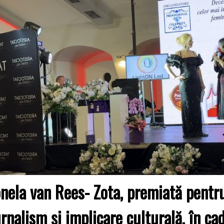
onela van Rees- Zota, premiată pentru
urnalism și implicare culturală, în ca