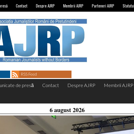
presă
Contact
Despre AJRP
Membrii AJRP
Parteneri AJRP
Statutu
RSS Feed
nicate de presă
Contact
Despre AJRP
Membrii AJRP
6 august 2026