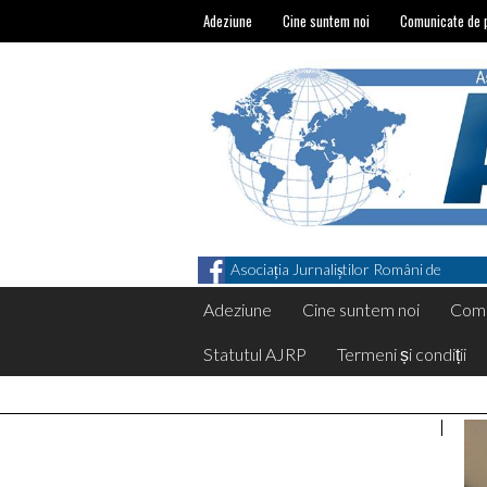
Adeziune
Cine suntem noi
Comunicate de 
Asociația Jurnaliștilor Români de
Pretutindeni on Facebook
Adeziune
Cine suntem noi
Comu
Statutul AJRP
Termeni și condiții