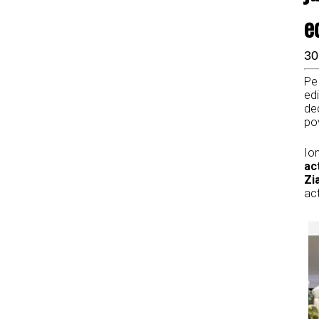
e
30
Pe 
edi
ded
pov
Ion
act
Zi
act