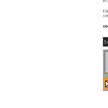
în 
Edi
cel
co
M