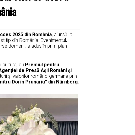
mânia
ucces 2025 din România
, ajunsă la
st tip din România. Evenimentul,
verse domenii, a adus în prim-plan
i cultură, cu
Premiul pentru
Agenției de Presă Așii Români și
turii și valorilor româno-germane prin
itru Dorin Prunariu” din Nürnberg
.