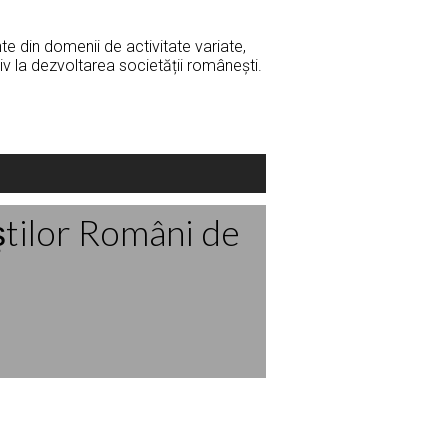
e din domenii de activitate variate,
iv la dezvoltarea societății românești.
ştilor Români de