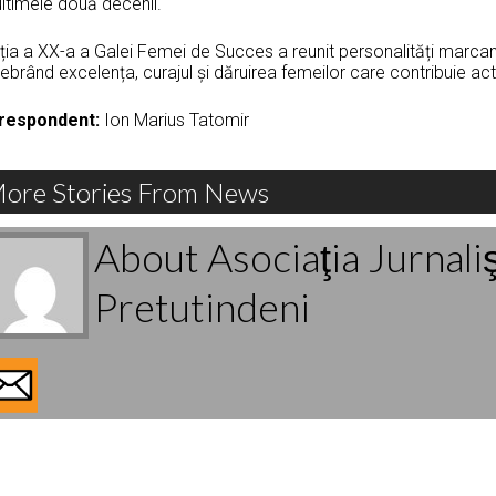
ultimele două decenii.
ția a XX-a a Galei Femei de Succes a reunit personalități marcant
ebrând excelența, curajul și dăruirea femeilor care contribuie act
respondent:
Ion Marius Tatomir
ore Stories From News
About Asociaţia Jurnali
Pretutindeni