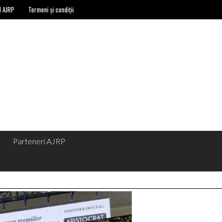
l AJRP
Termeni și condiții
Parteneri AJRP