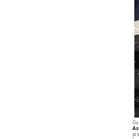
Cu
As
și 