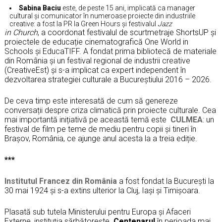
Sabina Baciu
este, de peste 15 ani, implicată ca manager
cultural și comunicator în numeroase proiecte din industriile
creative: a fost la PR la Green Hours și festivalul
Jazz
in Church
, a coordonat festivalul de scurtmetraje ShortsUP și
proiectele de educație cinematografică One World in
Schools și EducaTIFF. A fondat prima bibliotecă de materiale
din România și un festival regional de industrii creative
(CreativeEst) și s-a implicat ca expert independent în
dezvoltarea strategiei culturale a Bucureștiului 2016 – 2026.
De ceva timp este interesată de cum să genereze
conversații despre criza climatică prin proiecte culturale. Cea
mai importantă inițiativă pe această temă este
CULMEA
: un
festival de film pe teme de mediu pentru copii și tineri în
Brașov, România, ce ajunge anul acesta la a treia ediție.
***
Institutul Francez din România
a fost fondat la București la
30 mai 1924 și s-a extins ulterior la Cluj, Iași și Timișoara.
Plasată sub tutela Ministerului pentru Europa și Afaceri
Externe, instituția sărbătorește
Centenarul
în perioada mai