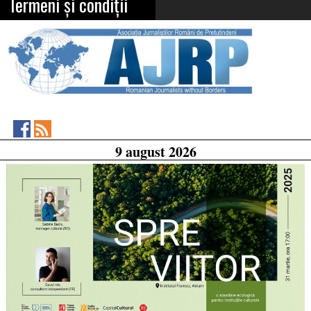
Termeni și condiții
Asociația
RSS
9 august 2026
Feed
Jurnaliștilor
Români
de
Pretutindeni
on
Facebook