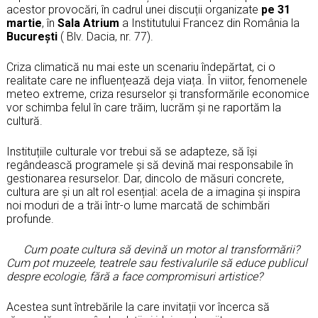
acestor provocări, în cadrul unei discuții organizate
pe 31
martie
, în
Sala Atrium
a Institutului Francez din România la
București
( Blv. Dacia, nr. 77).
Criza climatică nu mai este un scenariu îndepărtat, ci o
realitate care ne influențează deja viața. În viitor, fenomenele
meteo extreme, criza resurselor și transformările economice
vor schimba felul în care trăim, lucrăm și ne raportăm la
cultură.
Instituțiile culturale vor trebui să se adapteze, să își
regândească programele și să devină mai responsabile în
gestionarea resurselor. Dar, dincolo de măsuri concrete,
cultura are și un alt rol esențial: acela de a imagina și inspira
noi moduri de a trăi într-o lume marcată de schimbări
profunde.
Cum poate cultura să devină un motor al transformării?
Cum pot muzeele, teatrele sau festivalurile să educe publicul
despre ecologie, fără a face compromisuri artistice?
Acestea sunt întrebările la care invitații vor încerca să