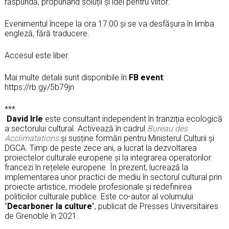
răspundă, propunând soluții și idei pentru viitor.
Evenimentul începe la ora 17:00 și se va desfășura în limba
engleză, fără traducere.
Accesul este liber.
Mai multe detalii sunt disponibile în
FB event
:
https://rb.gy/5b79jn
***
David Irle
este consultant independent în tranziția ecologică
a sectorului cultural. Activează în cadrul
Bureau des
Acclimatations
și susține formări pentru Ministerul Culturii și
DGCA. Timp de peste zece ani, a lucrat la dezvoltarea
proiectelor culturale europene și la integrarea operatorilor
francezi în rețelele europene. În prezent, lucrează la
implementarea unor practici de mediu în sectorul cultural prin
proiecte artistice, modele profesionale și redefinirea
politicilor culturale publice. Este co-autor al volumului
”
Decarboner la culture
”, publicat de Presses Universitaires
de Grenoble în 2021.