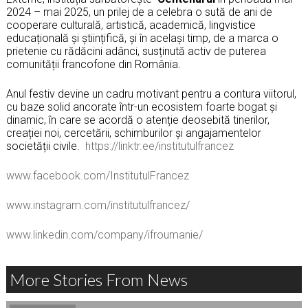
2024 – mai 2025, un prilej de a celebra o sută de ani de
cooperare culturală, artistică, academică, lingvistice
educațională și științifică, și în același timp, de a marca o
prietenie cu rădăcini adânci, susținută activ de puterea
comunității francofone din România.
Anul festiv devine un cadru motivant pentru a contura viitorul,
cu baze solid ancorate într-un ecosistem foarte bogat și
dinamic, în care se acordă o atenție deosebită tinerilor,
creației noi, cercetării, schimburilor și angajamentelor
societății civile.
https://linktr.ee/institutulfrancez
www.facebook.com/InstitutulFrancez
www.instagram.com/institutulfrancez/
www.linkedin.com/company/ifroumanie/
More Stories From News