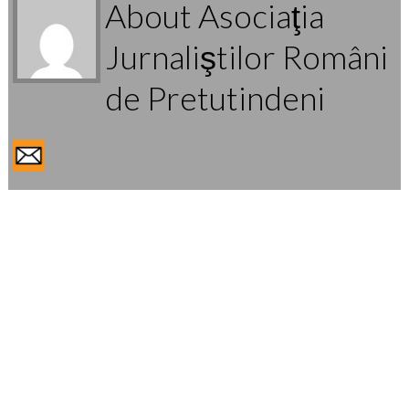
About Asociaţia
Jurnaliştilor Români
de Pretutindeni