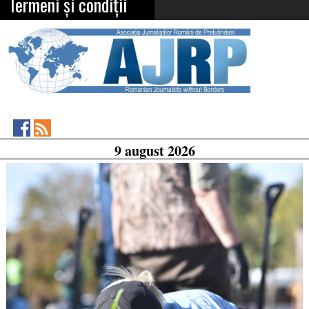
Termeni și condiții
Asociația
RSS
9 august 2026
Feed
Jurnaliștilor
Români
de
Pretutindeni
on
Facebook