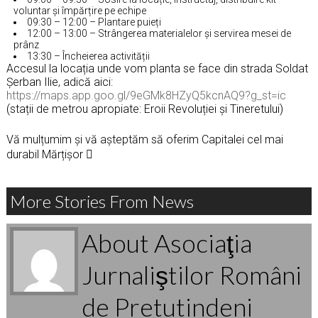
voluntar și împărțire pe echipe
09:30 – 12:00 – Plantare puieți
12:00 – 13:00 – Strângerea materialelor și servirea mesei de
prânz
13:30 – Încheierea activității
Accesul la locația unde vom planta se face din strada Soldat
Șerban Ilie, adică aici:
https://maps.app.goo.gl/9eGMk8HZyQ5kcnAQ9?g_st=ic
(stații de metrou apropiate: Eroii Revoluției și Tineretului)
Vă mulțumim și vă așteptăm să oferim Capitalei cel mai
durabil Mărțișor 
More Stories From News
About Asociaţia
Jurnaliştilor Români
de Pretutindeni