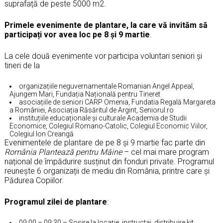
suprafață de peste 5000 m2.
Primele evenimente de plantare, la care vă invităm să
participați vor avea loc pe 8 și 9 martie
.
La cele două evenimente vor participa voluntari seniori și
tineri de la
organizațiile neguvernamentale Romanian Angel Appeal,
Ajungem Mari, Fundația Națională pentru Tineret
asociațiile de seniori CARP Omenia, Fundatia Regală Margareta
a României, Asociația Răsăritul de Argint, Seniorul.ro
instituțiile educaționale și culturale Academia de Studii
Economice, Colegiul Romano-Catolic, Colegiul Economic Viilor,
Colegiul Ion Creangă
Evenimentele de plantare de pe 8 și 9 martie fac parte din
România Plantează pentru Mâine
– cel mai mare program
național de împădurire susținut din fonduri private. Programul
reunește 6 organizații de mediu din România, printre care și
Pădurea Copiilor.
Programul zilei de plantare
:
09:00 – 09:30 – Sosire la locație, instructaj, distribuire kit