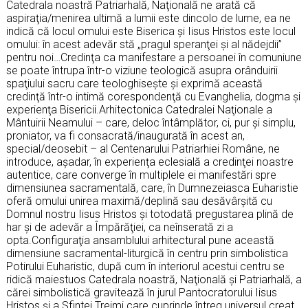
Catedrala noastră Patriarhală, Naţională ne arată că
aspiraţia/menirea ultimă a lumii este dincolo de lume, ea ne
indică că locul omului este Biserica şi Iisus Hristos este locul
omului: în acest adevăr stă „pragul speranţei şi al nădejdii”
pentru noi…Credinţa ca manifestare a persoanei în comuniune
se poate întrupa într-o viziune teologică asupra orânduirii
spaţiului sacru care teologhiseşte şi exprimă această
credinţă într-o intimă corespondenţă cu Evanghelia, dogma şi
experienţa Bisericii.Arhitectonica Catedralei Naţionale a
Mântuirii Neamului – care, deloc întâmplător, ci, pur şi simplu,
proniator, va fi consacrată/inaugurată în acest an,
special/deosebit – al Centenarului Patriarhiei Române, ne
introduce, aşadar, în experienţa eclesială a credinţei noastre
autentice, care converge în multiplele ei manifestări spre
dimensiunea sacramentală, care, în Dumnezeiasca Euharistie
oferă omului unirea maximă/deplină sau desăvârşită cu
Domnul nostru Iisus Hristos şi totodată pregustarea plină de
har şi de adevăr a Împărăţiei, ca neînserată zi a
opta.Configuraţia ansamblului arhitectural pune această
dimensiune sacramental-liturgică în centru prin simbolistica
Potirului Euharistic, după cum în interiorul acestui centru se
ridică maiestuos Catedrala noastră, Naţională şi Patriarhală, a
cărei simbolistică gravitează în jurul Pantocratorului Iisus
Hristos şi a Sfintei Treimi care cuprinde întreg universul creat,