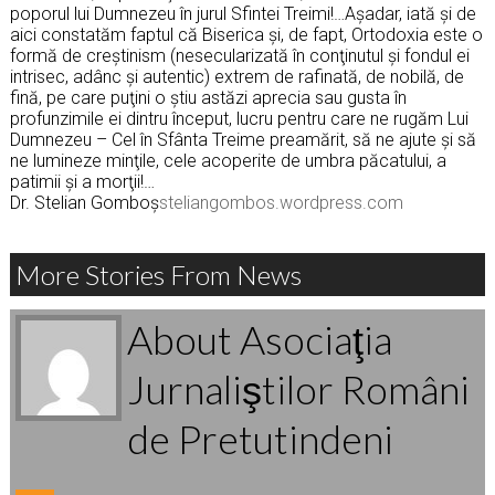
poporul lui Dumnezeu în jurul Sfintei Treimi!…Aşadar, iată şi de
aici constatăm faptul că Biserica şi, de fapt, Ortodoxia este o
formă de creştinism (nesecularizată în conţinutul şi fondul ei
intrisec, adânc şi autentic) extrem de rafinată, de nobilă, de
fină, pe care puţini o ştiu astăzi aprecia sau gusta în
profunzimile ei dintru început, lucru pentru care ne rugăm Lui
Dumnezeu – Cel în Sfânta Treime preamărit, să ne ajute şi să
ne lumineze minţile, cele acoperite de umbra păcatului, a
patimii şi a morţii!…
Dr. Stelian Gomboș
steliangombos.wordpress.com
More Stories From News
About Asociaţia
Jurnaliştilor Români
de Pretutindeni