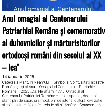
Anul omagial al Centenarului
Patriarhiei Române și comemorativ
al duhovnicilor și mărturisitorilor
ortodocși români din secolul al XX
– lea”
14 ianuarie 2025
Catedrala Mântuirii Neamului – Simbol al Spiritualităţii noastre
Româneşti şi al Anului Omagial al Centenarului Patriarhiei
Române – 2025…Da. Ne aflăm în Anul Omagial al
Centenarului Patriarhiei Române – un an special, deosebit,
sfânt, plin de sacru şi simbol, plin de istorie, cultură, civilizaţie
şi spiritualitate. Şi, astfel trebuie să şi rămână!…Spuneam că