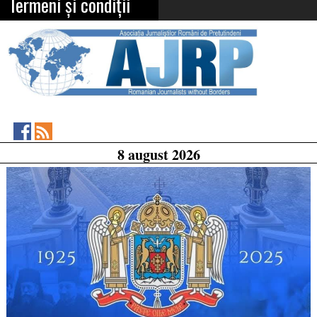
Termeni și condiții
Asociația
RSS
8 august 2026
Feed
Jurnaliștilor
Români
de
Pretutindeni
on
Facebook