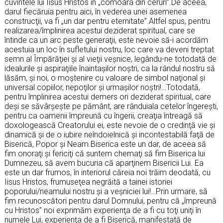
cuvintele lui Iisus Hristos în „comoara din ceruri”.De aceea,
darul fiecăruia pentru aici, în vederea unei asemenea
construcţii, va fi „un dar pentru eternitate”.Altfel spus, pentru
realizarea/împlinirea acestui deziderat spiritual, care se
întinde ca un arc peste generaţii, este nevoie să-i acordăm
acestuia un loc în sufletului nostru, loc care va deveni treptat
semn al Împărăţiei şi al vieţii veşnice, legându-ne totodată de
idealurile şi aspiraţiile înaintaşilor noştri, ca la rândul nostru să
lăsăm, şi noi, o moştenire cu valoare de simbol naţional şi
universal copiilor, nepoţilor şi urmaşilor noştri!…Totodată,
pentru împlinirea acestui demers ori deziderat spiritual, care
deşi se săvârşeşte pe pământ, are rânduiala cetelor îngereşti,
pentru ca oamenii împreună cu îngerii, creaţia întreagă să
doxologească Creatorului ei, este nevoie de o credinţă vie şi
dinamică şi de o iubire neîndoielnică şi incontestabilă faţă de
Biserică, Popor şi Neam.Biserica este un dar, de aceea să
fim onoraţi şi fericiţi că suntem chemaţi să fim Biserica lui
Dumnezeu, să avem bucuria că aparţinem Bisericii Lui. Ea
este un dar frumos, în interiorul căreia noi trăim deodată, cu
Iisus Hristos, frumuseţea negrăită a tainei istoriei
poporului/neamului nostru şi a veşniciei lui!…Prin urmare, să
fim recunoscători pentru darul Domnului, pentru că „împreună
cu Hristos” noi exprimăm experienţa de a fi cu toţi uniţi în
numele Lui, experienţa de a fi Biserică, manifestată de