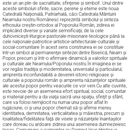
este un an plin de sacralitate, sfinţenie şi simbol!…Unul dintre
aceste simboluri sfinte, sacre, perene şi eterne este noua
Catedrală Naţională, Patriarhală, căci Catedrala Mântuirii
Neamului nostru Românesc reprezintă simbolul şi sinteza
ethosului creştin-ortodox al Poporului Român, zidirea ei
implicând diverse şi variate semnificaţii, de la cele
duhovniceşti-liturgice-pastorale-misionare-teologice până la
cele naţionale-patriotice-artistice-arhitecturale-culturale şi
social-comunitare.În acest sens construirea ei se constituie
într-un simbol al permanenţei sintezei dintre Biserică, Neam şi
Popor, precum şi într-o afirmare dinamică a valorilor spirituale
şi culturale ale Neamului/Poporului nostru.În imaginea ei se
vor regăsi tradiţia şi modernitatea, universalul şi particularul,
amprenta inconfundabilă a devenirii istoric-religioase şi
culturale a poporului român şi amprenta năzuinţelor spirituale
ale acestui popor pentru veacurile ce vor veni.Cu alte cuvinte,
este nevoie de un asemenea efort spiritual, social, comunitar
şi material pentru a da viaţa sacră unui spaţiu, sfinţit şi sfânt,
care va folosi nemijlocit nu numai unui popor aflat în
rugăciune, ci şi unui popor chemat să-şi afirme mereu
identitatea, demnitatea, verticalitatea şi măiestria, precum şi
loialitatea/fidelitatea faţă de visele şi năzuinţele înaintaşilor
care doreau cu ardoare zidirea unui asemenea dumnezeiesc
locaş. Comuniune a oamenilor cu Domnul Iisus Hristos şi