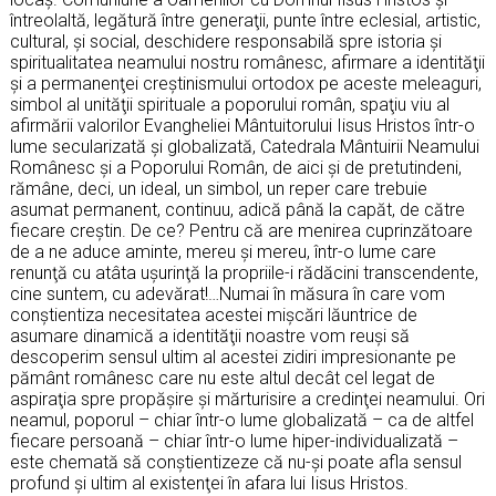
întreolaltă, legătură între generaţii, punte între eclesial, artistic,
cultural, şi social, deschidere responsabilă spre istoria şi
spiritualitatea neamului nostru românesc, afirmare a identităţii
şi a permanenţei creştinismului ortodox pe aceste meleaguri,
simbol al unităţii spirituale a poporului român, spaţiu viu al
afirmării valorilor Evangheliei Mântuitorului Iisus Hristos într-o
lume secularizată şi globalizată, Catedrala Mântuirii Neamului
Românesc şi a Poporului Român, de aici şi de pretutindeni,
rămâne, deci, un ideal, un simbol, un reper care trebuie
asumat permanent, continuu, adică până la capăt, de către
fiecare creştin. De ce? Pentru că are menirea cuprinzătoare
de a ne aduce aminte, mereu şi mereu, într-o lume care
renunţă cu atâta uşurinţă la propriile-i rădăcini transcendente,
cine suntem, cu adevărat!…Numai în măsura în care vom
conştientiza necesitatea acestei mişcări lăuntrice de
asumare dinamică a identităţii noastre vom reuşi să
descoperim sensul ultim al acestei zidiri impresionante pe
pământ românesc care nu este altul decât cel legat de
aspiraţia spre propăşire şi mărturisire a credinţei neamului. Ori
neamul, poporul – chiar într-o lume globalizată – ca de altfel
fiecare persoană – chiar într-o lume hiper-individualizată –
este chemată să conştientizeze că nu-şi poate afla sensul
profund şi ultim al existenţei în afara lui Iisus Hristos.