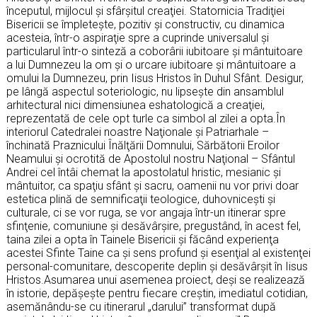
începutul, mijlocul şi sfârşitul creaţiei. Statornicia Tradiţiei
Bisericii se împleteşte, pozitiv şi constructiv, cu dinamica
acesteia, într-o aspiraţie spre a cuprinde universalul şi
particularul într-o sinteză a coborârii iubitoare şi mântuitoare
a lui Dumnezeu la om şi o urcare iubitoare şi mântuitoare a
omului la Dumnezeu, prin Iisus Hristos în Duhul Sfânt. Desigur,
pe lângă aspectul soteriologic, nu lipseşte din ansamblul
arhitectural nici dimensiunea eshatologică a creaţiei,
reprezentată de cele opt turle ca simbol al zilei a opta.În
interiorul Catedralei noastre Naţionale şi Patriarhale –
închinată Praznicului Înălţării Domnului, Sărbătorii Eroilor
Neamului şi ocrotită de Apostolul nostru Naţional – Sfântul
Andrei cel întâi chemat la apostolatul hristic, mesianic şi
mântuitor, ca spaţiu sfânt şi sacru, oamenii nu vor privi doar
estetica plină de semnificaţii teologice, duhovniceşti şi
culturale, ci se vor ruga, se vor angaja într-un itinerar spre
sfinţenie, comuniune şi desăvârşire, pregustând, în acest fel,
taina zilei a opta în Tainele Bisericii şi făcând experienţa
acestei Sfinte Taine ca şi sens profund şi esenţial al existenţei
personal-comunitare, descoperite deplin şi desăvârşit în Iisus
Hristos.Asumarea unui asemenea proiect, deşi se realizează
în istorie, depăşeşte pentru fiecare creştin, imediatul cotidian,
asemănându-se cu itinerarul „darului” transformat după