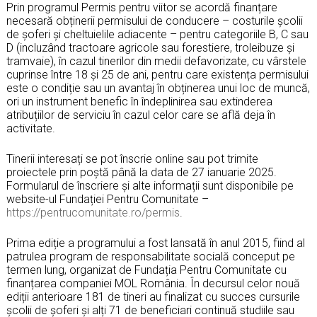
Prin programul Permis pentru viitor se acordă finanțare
necesară obținerii permisului de conducere – costurile școlii
de șoferi și cheltuielile adiacente – pentru categoriile B, C sau
D (incluzând tractoare agricole sau forestiere, troleibuze și
tramvaie), în cazul tinerilor din medii defavorizate, cu vârstele
cuprinse între 18 și 25 de ani, pentru care existența permisului
este o condiție sau un avantaj în obținerea unui loc de muncă,
ori un instrument benefic în îndeplinirea sau extinderea
atribuțiilor de serviciu în cazul celor care se află deja în
activitate.
Tinerii interesați se pot înscrie online sau pot trimite
proiectele prin poștă până la data de 27 ianuarie 2025.
Formularul de înscriere și alte informații sunt disponibile pe
website-ul Fundației Pentru Comunitate –
https://pentrucomunitate.ro/permis
.
Prima ediție a programului a fost lansată în anul 2015, fiind al
patrulea program de responsabilitate socială conceput pe
termen lung, organizat de Fundația Pentru Comunitate cu
finanțarea companiei MOL România. În decursul celor nouă
ediții anterioare 181 de tineri au finalizat cu succes cursurile
școlii de șoferi și alți 71 de beneficiari continuă studiile sau