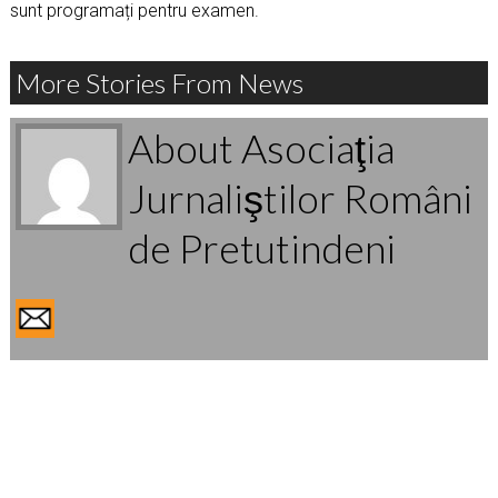
sunt programați pentru examen.
More Stories From News
About Asociaţia
Jurnaliştilor Români
de Pretutindeni