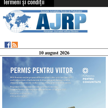
Termeni și condiții
Asociația
RSS
10 august 2026
Feed
Jurnaliștilor
Români
de
Pretutindeni
on
Facebook