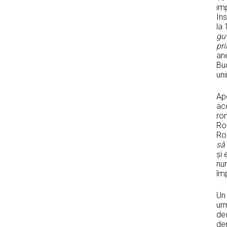
imp
In
la 
gu
pri
an
Buc
uni
Apo
ace
rom
Ro
Ro
să
și 
num
împ
Un 
ur
dec
de