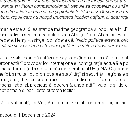
stă contradicție. Naționalism înseamnă să îți iubești compatrioții
uranța și viitorul compatrioților tăi, trebuie să cooperezi cu străin
i naționaliști trebuie să fie și globaliști. Globalism înseamnă 
bale, reguli care nu neagă unicitatea fiecărei națiuni, ci doar reg
ania este al 6-lea stat ca mărime geografică și populație în UE, 
nificativ la securitatea colectivă a Alianței Nord-Atlantice. Este
credere. Henry Kissinger considera că:
“Nicio politică externă, ori
nsă de succes dacă este concepută în mințile câtorva oameni și 
intele sale exprimă astăzi același adevăr ca atunci când au fost ro
erconectării provocărilor internaționale, configurația actuală a p
triada formată din statutul său de membru al UE și NATO și parten
ricii, simultan cu promovarea stabilității și securității regionale 
ernațional, drepturilor omului și multilateralismului eficient. Este
sens național, predictibilă, coerentă, ancorată în valorile și idei
ât armele și banii este puterea ideilor.
Ziua Națională, La Mulți Ani României și tuturor românilor, oriunde
rasbourg, 1 Decembrie 2024
Dr. Ion I. J