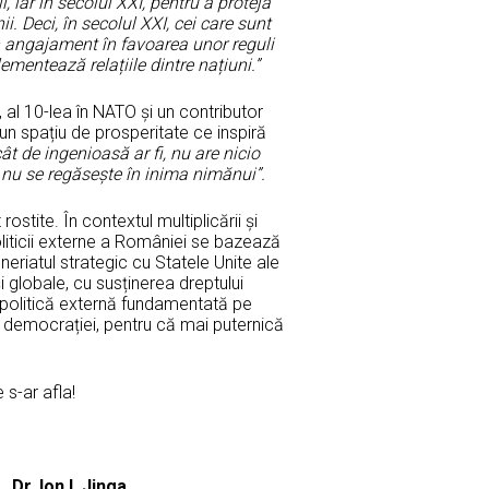
, iar în secolul XXI, pentru a proteja
ii. Deci, în secolul XXI, cei care sunt
un angajament în favoarea unor reguli
lementează relațiile dintre națiuni.”
al 10-lea în NATO și un contributor
 un spațiu de prosperitate ce inspiră
cât de ingenioasă ar fi, nu are nicio
nu se regăsește în inima nimănui”.
stite. În contextul multiplicării și
oliticii externe a României se bazează
eriatul strategic cu Statele Unite ale
și globale, cu susținerea dreptului
 o politică externă fundamentată pe
le democrației, pentru că mai puternică
 s-ar afla!
inga