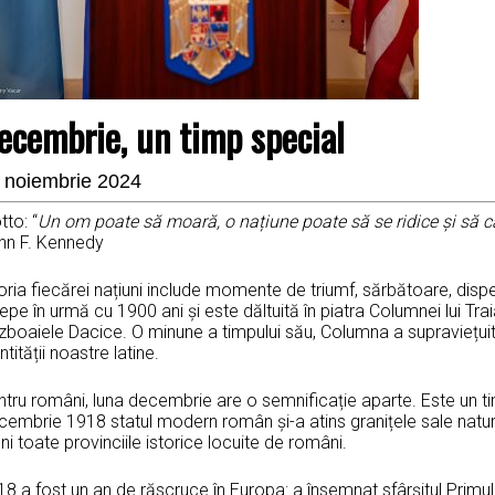
ecembrie, un timp special
 noiembrie 2024
to: “
Un om poate să moară, o națiune poate să se ridice și să ca
hn F. Kennedy
oria fiecărei națiuni include momente de triumf, sărbătoare, dispe
epe în urmă cu 1900 ani și este dăltuită în piatra Columnei lui 
zboaiele Dacice. O minune a timpului său, Columna a supraviețuit
ntității noastre latine.
tru români, luna decembrie are o semnificație aparte. Este un tim
embrie 1918 statul modern român și-a atins granițele sale natura
ni toate provinciile istorice locuite de români.
8 a fost un an de răscruce în Europa: a însemnat sfârșitul Primu