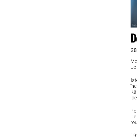
D
28
Mot
Jo
Ist
înc
Ră
ide
Pen
Dec
reu
191