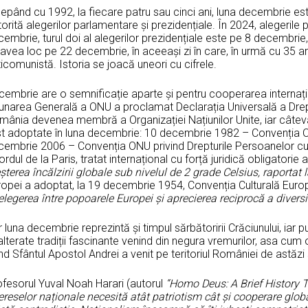
epând cu 1992, la fiecare patru sau cinci ani, luna decembrie este 
orită alegerilor parlamentare și prezidențiale. În 2024, alegerile
embrie, turul doi al alegerilor prezidențiale este pe 8 decembrie,
avea loc pe 22 decembrie, în aceeași zi în care, în urmă cu 35 an
icomunistă. Istoria se joacă uneori cu cifrele.
cembrie are o semnificație aparte și pentru cooperarea interna
unarea Generală a ONU a proclamat Declarația Universală a Drep
mânia devenea membră a Organizației Națiunilor Unite, iar câtev
st adoptate în luna decembrie: 10 decembrie 1982 – Convenția ON
cembrie 2006 – Convenția ONU privind Drepturile Persoanelor cu 
rdul de la Paris, tratat internațional cu forță juridică obligatorie 
șterea încălzirii globale sub nivelul de 2 grade Celsius, raportat 
ropei a adoptat, la 19 decembrie 1954, Convenția Culturală Eur
elegerea între popoarele Europei și aprecierea reciprocă a diversită
 luna decembrie reprezintă și timpul sărbătoririi Crăciunului, iar
lterate tradiții fascinante venind din negura vremurilor, asa cu
d Sfântul Apostol Andrei a venit pe teritoriul României de astăzi ș
ofesorul Yuval Noah Harari (autorul
“Homo Deus: A Brief History
ereselor naționale necesită atât patriotism cât și cooperare glob