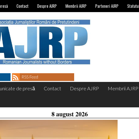
presă
Contact
Despre AJRP
Membrii AJRP
Parteneri AJRP
Statutu
RSS Feed
nicate de presă
Contact
Despre AJRP
Membrii AJRP
8 august 2026