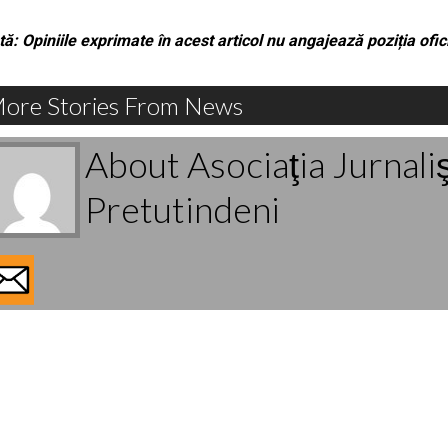
ă: Opiniile exprimate în acest articol nu angajează poziția ofici
ore Stories From News
About Asociaţia Jurnali
Pretutindeni