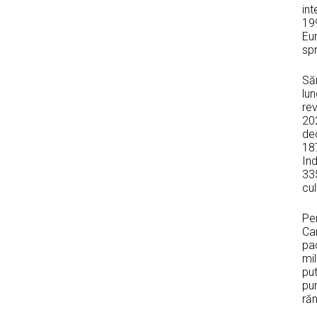
int
199
Eu
spr
Săr
lun
re
202
dec
18
Ind
335
cu
Pen
Cam
pa
mil
put
pun
răn