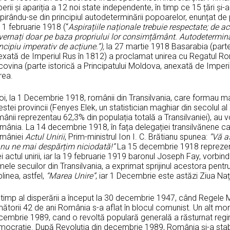
erii și apariția a 12 noi state independente, în timp ce 15 țări și-
spirându-se din principiul autodeterminării popoarelor, enunțat 
11 februarie 1918 (“
Aspirațiile naționale trebuie respectate; de a
vernați doar pe baza propriului lor consimțământ. Autodetermina
ncipiu imperativ de acțiune.”),
la 27 martie 1918 Basarabia (part
exată de Imperiul Rus în 1812) a proclamat unirea cu Regatul Ro
ovina (parte istorică a Principatului Moldova, anexată de Imperi
rea.
i, la 1 Decembrie 1918, românii din Transilvania, care formau ma
stei provincii (Fenyes Elek, un statistician maghiar din secolul al
ânii reprezentau 62,3% din populația totală a Transilvaniei), au 
mânia. La 14 decembrie 1918, în fața delegației transilvănene ca
mâniei
Actul Unirii
, Prim-ministrul Ion I. C. Brătianu spunea:
“Vă a
 nu ne mai despărțim niciodată!”
La 15 decembrie 1918 reprezenta
ei actul unirii, iar la 19 februarie 1919 baronul Joseph Fay, vorbin
ele secuilor din Transilvania, a exprimat sprijinul acestora pent
linea, astfel,
“Marea Unire”
, iar 1 Decembrie este astăzi Ziua Na
timp al disperării a început la 30 decembrie 1947, când Regele Mih
mătorii 42 de ani România s-a aflat în blocul comunist. Un alt m
embrie 1989, cand o revoltă populară generală a răsturnat regimu
mocrație. După Revoluția din decembrie 1989, România și-a stabi