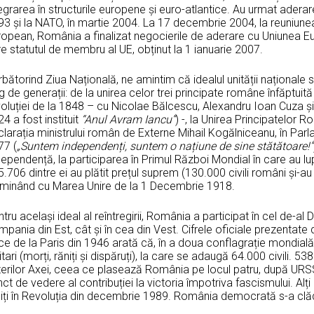
egrarea în structurile europene și euro-atlantice. Au urmat aderar
3 și la NATO, în martie 2004. La 17 decembrie 2004, la reuniunea 
ropean, România a finalizat negocierile de aderare cu Uniunea E
e statutul de membru al UE, obținut la 1 ianuarie 2007.
bătorind Ziua Națională, ne amintim că idealul unității naționale s-a 
g de generații: de la unirea celor trei principate române înfăptuită
voluției de la 1848 – cu Nicolae Bălcescu, Alexandru Ioan Cuza 
4 a fost instituit
“Anul Avram Iancu”
) -, la Unirea Principatelor 
larația ministrului român de Externe Mihail Kogălniceanu, în Parl
77 (
„
Suntem independenți, suntem o națiune de sine stătătoare!”
ependență, la participarea în Primul Război Mondial în care au lup
.706 dintre ei au plătit prețul suprem (130.000 civili români și-a
lminând cu Marea Unire de la 1 Decembrie 1918.
tru același ideal al reîntregirii, România a participat în cel de-al
pania din Est, cât și în cea din Vest. Cifrele oficiale prezentat
ce de la Paris din 1946 arată că, în a doua conflagrație mondia
itari (morți, răniți și dispăruți), la care se adaugă 64.000 civili. 5
erilor Axei, ceea ce plasează România pe locul patru, după URSS,
ct de vedere al contribuției la victoria împotriva fascismului. Alț
iți în Revoluția din decembrie 1989. România democrată s-a clădit