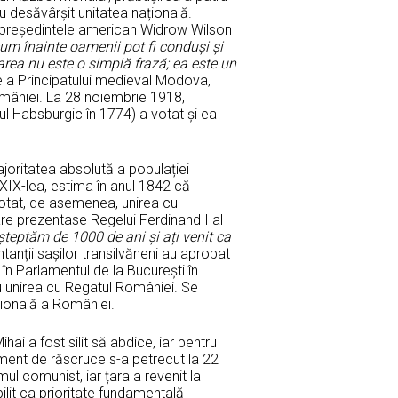
au desăvârșit unitatea națională.
de președintele american Widrow Wilson
cum înainte oamenii pot fi conduși și
rea nu este o simplă frază; ea este un
e a Principatului medieval Modova,
mâniei. La 28 noiembrie 1918,
ul Habsburgic în 1774) a votat și ea
joritatea absolută a populației
 XIX-lea, estima în anul 1842 că
votat, de asemenea, unirea cu
re prezentase Regelui Ferdinand I al
șteptăm de 1000 de ani și ați venit ca
nții sașilor transilvăneni au aprobat
d în Parlamentul de la București în
ru unirea cu Regatul României. Se
țională a României.
ai a fost silit să abdice, iar pentru
oment de răscruce s-a petrecut la 22
l comunist, iar țara a revenit la
lit ca prioritate fundamentală