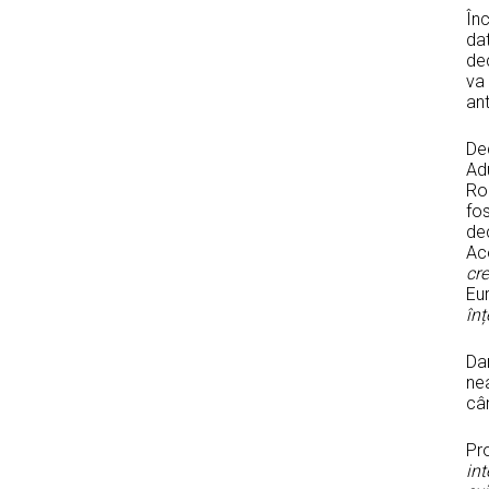
Înc
dat
dec
va 
ant
De
Ad
Ro
fo
de
Aco
cre
Eu
înț
Dar
nea
cân
Pr
int