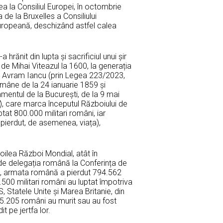
ea la Consiliul Europei, în octombrie
de la Bruxelles a Consiliului
uropeană, deschizând astfel calea
hrănit din lupta și sacrificiul unui șir
 de Mihai Viteazul la 1600, la generația
și Avram Iancu (prin Legea 223/2023,
Române de la 24 ianuarie 1859 și
amentul de la București, de la 9 mai
), care marca începutul Războiului de
tat 800.000 militari români, iar
u pierdut, de asemenea, viața),
 Doilea Război Mondial, atât în
e de delegația română la Conferința de
lă, armata română a pierdut 794.562
38.500 militari români au luptat împotriva
 Statele Unite și Marea Britanie, din
i 5.205 români au murit sau au fost
 pe jertfa lor.