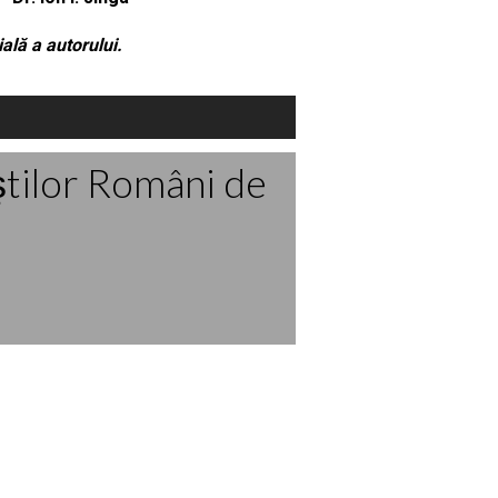
ală a autorului.
ştilor Români de