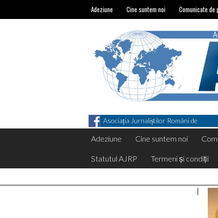
Adeziune
Cine suntem noi
Comunicate de 
Asociația Jurnaliștilor Români de
Pretutindeni on Facebook
Adeziune
Cine suntem noi
Comu
Statutul AJRP
Termeni și condiții