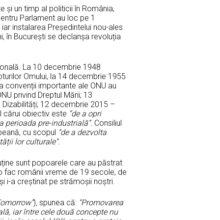
și un timp al politicii în România,
 pentru Parlament au loc pe 1
 iar instalarea Președintelui nou-ales
i, în București se declanșa revoluția
țională. La 10 decembrie 1948
turilor Omului, la 14 decembrie 1955
a convenții importante ale ONU au
U privind Dreptul Mării; 13
Dizabilități; 12 decembrie 2015 –
al cărui obiectiv este
“de a opri
la perioada pre-industrială”.
Consiliul
opeană, cu scopul
“de a dezvolta
ții lor culturale”.
 puține sunt popoarele care au păstrat
m o fac românii vreme de 19 secole, de
i i-a creștinat pe strămoșii noștri.
 Tomorrow”
)
,
spunea că:
“
Promovarea
ală, iar între cele două concepte nu