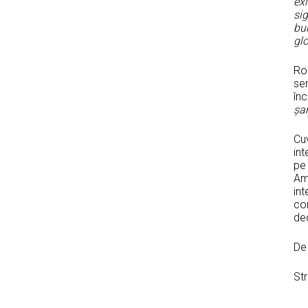
exi
sig
bun
glo
Rom
sem
în
șa
Cuv
int
pe 
Ame
int
con
dec
De 
St