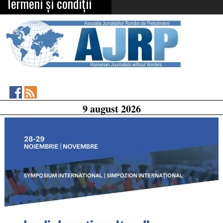
Termeni și condiții
Asociația
RSS
9 august 2026
Feed
Jurnaliștilor
Români
de
Pretutindeni
on
Facebook