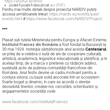
https://shorturl.at/I9rm9
poate fi poate fi descărcat
aici (PDF)
.
Pentru mai multe detalii despre proiectul NARDIV puteți
accesa următoarele linkuri:
https://nardiv.eu/events/past-
events.html
#
https://www.facebook.com/NARDIV.Project
***
Plasat sub tutela Ministerului pentru Europa și Afaceri Externe,
Institutul Francez din România
a fost fondat la București la
30 mai 1924. Instituția sărbătorește anul acesta
Centenarul
,
un prilej de a celebra o sută de ani de cooperare culturală,
artistică, academică, lingvistice educațională și științifică, și în
același timp, de a marca o prietenie cu rădăcini adânci,
susținută activ de puterea comunității francofone din
România. Anul festiv devine un cadru motivant pentru a
contura viitorul, cu baze solid ancorate într-un ecosistem
foarte bogat și dinamic, în care se acordă o atenție
deosebită tinerilor, creației noi, cercetării, schimburilor și
angajamentelor societății civile.
www.facebook.com/InstitutulFrancez