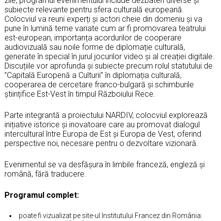
zile, programul evenimentului include dezbateri diverse și
subiecte relevante pentru sfera culturală europeană.
Colocviul va reuni experți și actori cheie din domeniu și va
pune în lumină teme variate cum ar fi promovarea teatrului
est-european, importanța acordurilor de cooperare
audiovizuală sau noile forme de diplomație culturală,
generate în special în jurul jocurilor video și al creației digitale.
Discuțiile vor aprofunda și subiecte precum rolul statutului de
”Capitală Europenă a Culturii” în diplomația culturală,
cooperarea de cercetare franco-bulgară și schimburile
științifice Est-Vest în timpul Războiului Rece.
Parte integrantă a proiectului NARDIV, colocviul explorează
inițiative istorice și inovatoare care au promovat dialogul
intercultural între Europa de Est și Europa de Vest, oferind
perspective noi, necesare pentru o dezvoltare vizionară.
Evenimentul se va desfășura în limbile franceză, engleză și
română, fără traducere.
Programul complet:
poate fi vizualizat pe site-ul Institutului Francez din România: