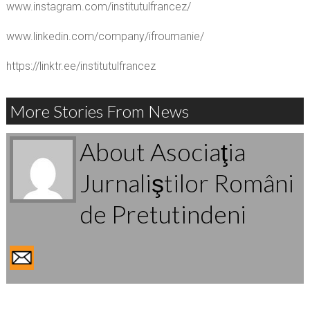
www.instagram.com/institutulfrancez/
www.linkedin.com/company/ifroumanie/
https://linktr.ee/institutulfrancez
More Stories From News
About Asociaţia
Jurnaliştilor Români
de Pretutindeni