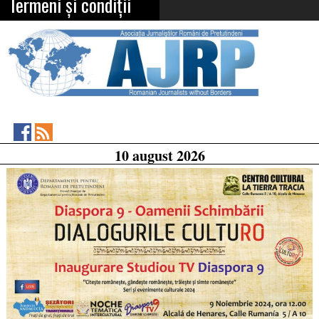
Termeni și condiții
Asociația
RSS
10 august 2026
Feed
Jurnaliștilor
Români
de
Pretutindeni
on
Facebook