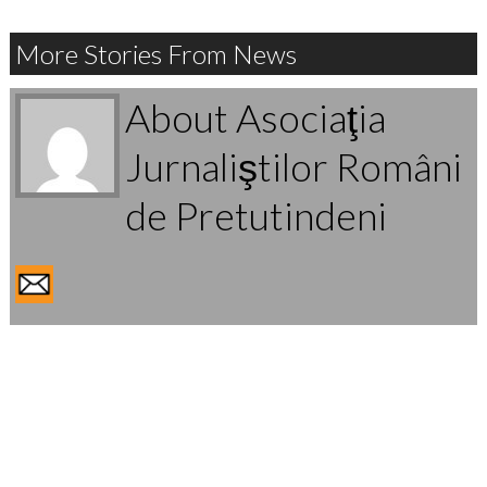
More Stories From News
About Asociaţia
Jurnaliştilor Români
de Pretutindeni