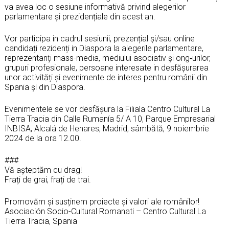
va avea loc o sesiune informativă privind alegerilor
parlamentare și prezidențiale din acest an.
Vor participa in cadrul sesiunii, prezențial și/sau online
candidați rezidenți in Diaspora la alegerile parlamentare,
reprezentanți mass-media, mediului asociativ și ong‐urilor,
grupuri profesionale, persoane interesate in desfășurarea
unor activități și evenimente de interes pentru românii din
Spania și din Diaspora.
Evenimentele se vor desfășura la Filiala Centro Cultural La
Tierra Tracia din Calle Rumanía 5/ A 10, Parque Empresarial
INBISA, Alcalá de Henares, Madrid, sâmbătă, 9 noiembrie
2024 de la ora 12.00.
###
Vă așteptăm cu drag!
Frați de grai, frați de trai.
Promovăm și susținem proiecte și valori ale românilor!
Asociación Socio-Cultural Romanati – Centro Cultural La
Tierra Tracia, Spania