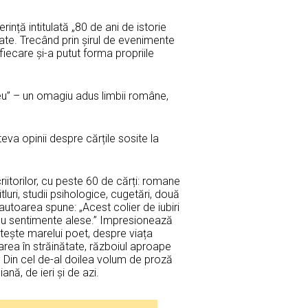
erință intitulată „80 de ani de istorie
ate. Trecând prin șirul de evenimente
fiecare și-a putut forma propriile
meu” – un omagiu adus limbii române,
âteva opinii despre cărțile sosite la
riitorilor, cu peste 60 de cărți: romane
tluri, studii psihologice, cugetări, două
 autoarea spune: „Acest colier de iubiri
 cu sentimente alese.” Impresionează
stește marelui poet, despre viața
area în străinătate, războiul aproape
. Din cel de-al doilea volum de proză
ană, de ieri și de azi.