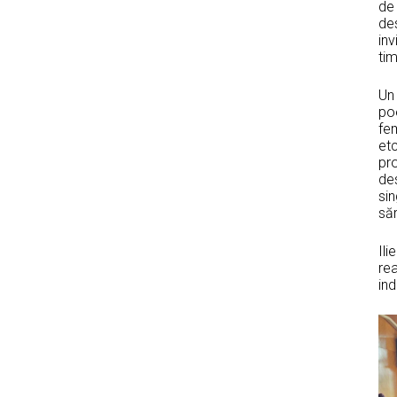
de 
des
in
tim
Un 
poe
fem
etc
pro
des
sin
săr
Ili
rea
ind