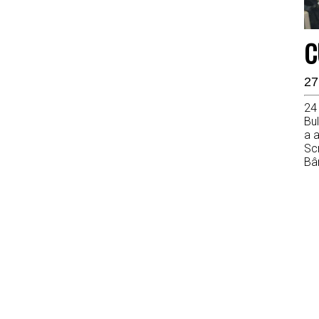
C
27
24
Bul
a a
Scr
Bâr