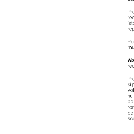
Pro
rec
ist
rep
Poe
muz
Nou
red
Pro
și 
vo
nu-
poe
rom
de 
scu