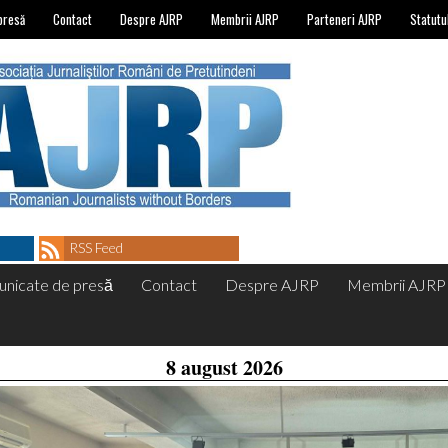
presă
Contact
Despre AJRP
Membrii AJRP
Parteneri AJRP
Statutu
RSS Feed
nicate de presă
Contact
Despre AJRP
Membrii AJRP
8 august 2026