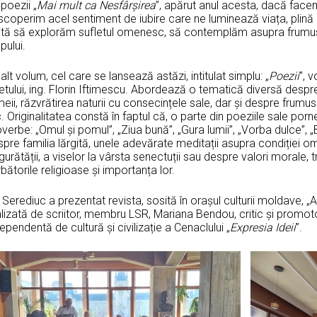
poezii „
Mai mult ca Nesfârșirea
”, apărut anul acesta, dacă facem 
coperim acel sentiment de iubire care ne luminează viața, plină d
vită să explorăm sufletul omenesc, să contemplăm asupra frumuseț
pului.
alt volum, cel care se lansează astăzi, intitulat simplu: „
Poezii
”, 
tului, ing. Florin Iftimescu. Abordează o tematică diversă despre s
eii, răzvrătirea naturii cu consecințele sale, dar și despre frumu
. Originalitatea constă în faptul că, o parte din poeziile sale por
verbe: „Omul și pomul”, „Ziua bună”, „Gura lumii”, „Vorba dulce”, „
pre familia lărgită, unele adevărate meditații asupra condiției omulu
gurătății, a viselor la vârsta senectuții sau despre valori morale, 
bătorile religioase și importanța lor.
e Serediuc a prezentat revista, sosită în orașul culturii moldave, „A
lizată de scriitor, membru LSR, Mariana Bendou, critic și promotor 
ependentă de cultură și civilizație a Cenaclului „
Expresia Ideii
”.