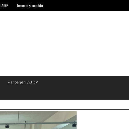
l AJRP
Termeni și condiții
Parteneri AJRP