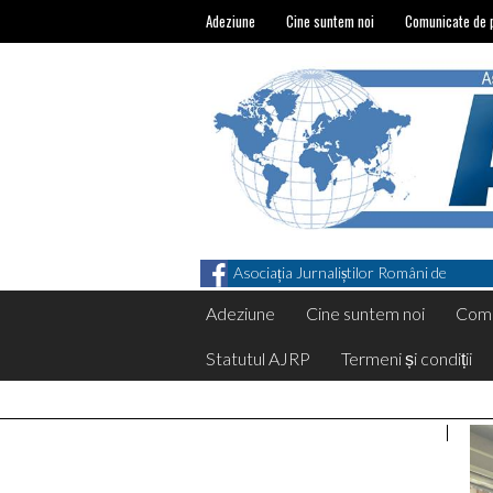
Adeziune
Cine suntem noi
Comunicate de 
Asociația Jurnaliștilor Români de
Pretutindeni on Facebook
Adeziune
Cine suntem noi
Comu
Statutul AJRP
Termeni și condiții