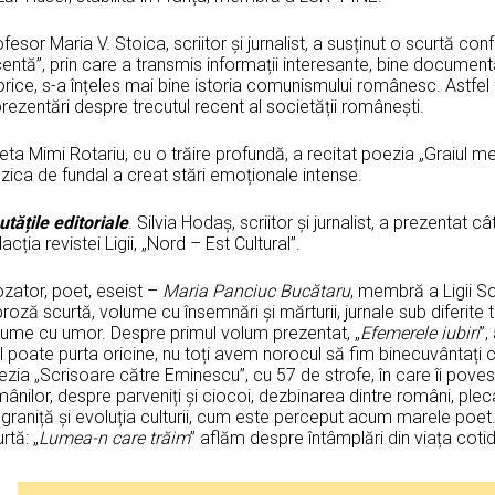
fesor Maria V. Stoica, scriitor și jurnalist, a susținut o scurtă conf
entă”, prin care a transmis informații interesante, bine document
orice, s-a înțeles mai bine istoria comunismului românesc. Astfel 
rezentări despre trecutul recent al societății românești.
ta Mimi Rotariu, cu o trăire profundă, a recitat poezia „Graiul 
ica de fundal a creat stări emoționale intense.
tățile editoriale
. Silvia Hodaș, scriitor și jurnalist, a prezentat c
acția revistei Ligii, „Nord – Est Cultural”.
zator, poet, eseist –
Maria Panciuc Bucătaru
, membră a Ligii Sc
proză scurtă, volume cu însemnări și mărturii, jurnale sub diferite ti
lume cu umor. Despre primul volum prezentat, „
Efemerele iubiri
”,
l poate purta oricine, nu toți avem norocul să fim binecuvântați
zia „Scrisoare către Eminescu”, cu 57 de strofe, în care îi pove
ânilor, despre parveniți și ciocoi, dezbinarea dintre români, plec
graniță și evoluția culturii, cum este perceput acum marele poet
rtă: „
Lumea-n care trăim
” aflăm despre întâmplări din viața cotidi