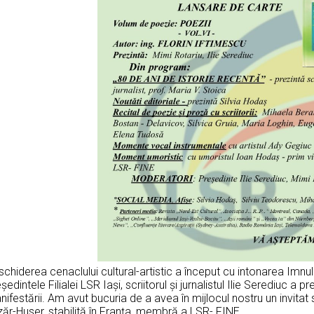
chiderea cenaclului cultural-artistic a început cu intonarea Imnulu
ședintele Filialei LSR Iași, scriitorul și jurnalistul Ilie Serediuc a p
ifestării. Am avut bucuria de a avea în mijlocul nostru un invitat s
ăr-Huser, stabilită în Franța, membră a LSR- FINE.