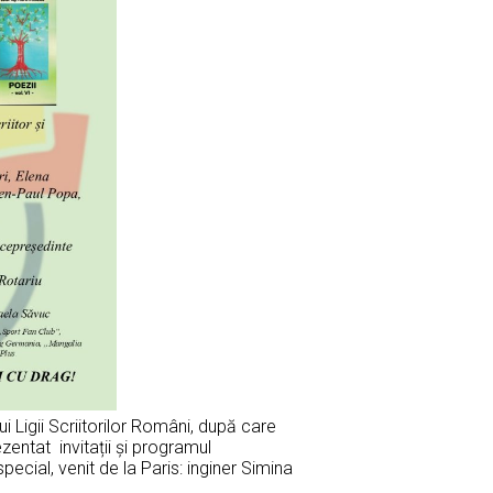
i Ligii Scriitorilor Români, după care
rezentat invitații și programul
pecial, venit de la Paris: inginer Simina