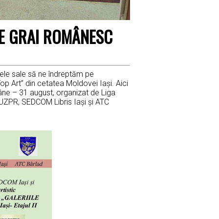
CE GRAI ROMÂNESC
zele sale să ne îndreptăm pe
Top Art” din cetatea Moldovei Iași. Aici
âne – 31 august, organizat de Liga
li: UZPR, SEDCOM Libris Iași și ATC