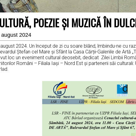
ULTURĂ, POEZIE ȘI MUZICĂ ÎN DUL
 august 2024
 august 2024. Un început de zi cu soare blând, îmbiindu-ne cu ra
evardul Ștefan cel Mare și Sfânt la Casa Cărții-Galeriile de Artă „
vut loc un eveniment cultural deosebit, dedicat Zilei Limbii Rom
iitorilor Români – Filiala Iași – Nord Est și partenerii săi cultura
lad.