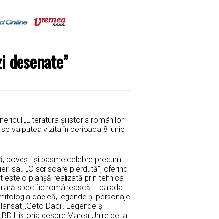
zi desenate”
icul „Literatura și istoria românilor
 se va putea vizita în perioada 8 iunie
ală, povești și basme celebre precum
iei” sau „O scrisoare pierdută”, oferind
t este o planșă realizată prin tehnica
opulară specific românească – balada
mitologia dacică, legende și personaje
 lansat ,,Geto-Dacii. Legende și
 „BD Historia despre Marea Unire de la