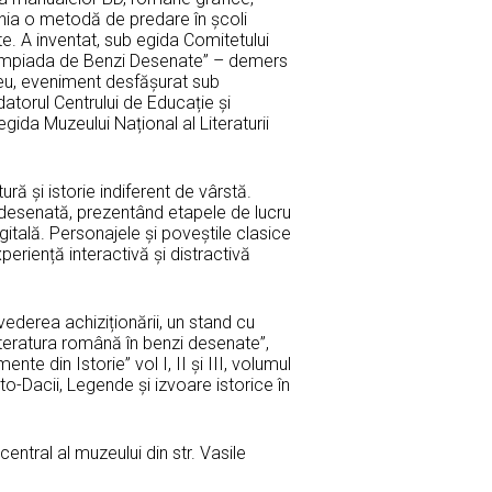
nia o metodă de predare în şcoli
e. A inventat, sub egida Comitetului
Olimpiada de Benzi Desenate” – demers
iceu, eveniment desfășurat sub
torul Centrului de Educație și
da Muzeului Național al Literaturii
ură și istorie indiferent de vârstă.
ă desenată, prezentând etapele de lucru
gitală. Personajele și poveștile clasice
periență interactivă și distractivă
n vederea achiziționării, un stand cu
teratura română în benzi desenate”,
te din Istorie” vol I, II și III, volumul
to-Dacii, Legende și izvoare istorice în
entral al muzeului din str. Vasile