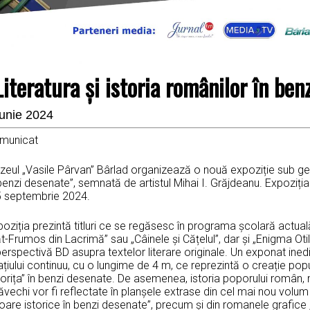
Literatura și istoria românilor în ben
iunie 2024
municat
eul „Vasile Pârvan” Bârlad organizează o nouă expoziție sub gener
benzi desenate”, semnată de artistul Mihai I. Grăjdeanu. Expoziția
5 septembrie 2024.
poziția prezintă titluri ce se regăsesc în programa școlară actu
t-Frumos din Lacrimă” sau „Câinele și Cățelul”, dar și „Enigma Otil
erspectivă BD asupra textelor literare originale. Un exponat inedi
ațiului continuu, cu o lungime de 4 m, ce reprezintă o creație p
orița” în benzi desenate. De asemenea, istoria poporului român, 
ăvechi vor fi reflectate în planșele extrase din cel mai nou volum
oare istorice în benzi desenate”, precum și din romanele grafice