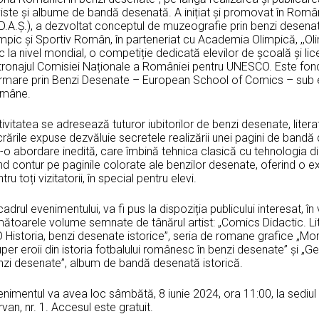
viste şi albume de bandă desenată. A inițiat și promovat în Româ
D.A.Ș.), a dezvoltat conceptul de muzeografie prin benzi desenat
impic şi Sportiv Român, în parteneriat cu Academia Olimpică, ,,
c la nivel mondial, o competiție dedicată elevilor de școală și l
tronajul Comisiei Naționale a României pentru UNESCO. Este fonda
rmare prin Benzi Desenate – European School of Comics – sub egi
mâne.
ivitatea se adresează tuturor iubitorilor de benzi desenate, literat
rările expuse dezvăluie secretele realizării unei pagini de band
r-o abordare inedită, care îmbină tehnica clasică cu tehnologia di
nd contur pe paginile colorate ale benzilor desenate, oferind o ex
tru toți vizitatorii, în special pentru elevi.
cadrul evenimentului, va fi pus la dispoziția publicului interesat, î
mătoarele volume semnate de tânărul artist: „Comics Didactic. Li
 Historia, benzi desenate istorice”, seria de romane grafice „Momen
per eroii din istoria fotbalului românesc în benzi desenate” și „Ge
nzi desenate”, album de bandă desenată istorică.
nimentul va avea loc sâmbătă, 8 iunie 2024, ora 11:00, la sediul c
van, nr. 1. Accesul este gratuit.