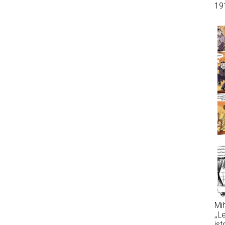
19
Mih
,,L
ist