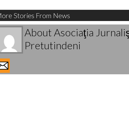
ore Stories From News
About Asociaţia Jurnali
Pretutindeni