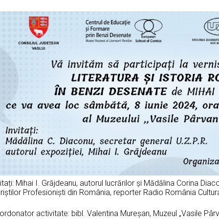
itați: Mihai I. Grăjdeanu, autorul lucrărilor și Mădălina Corina Diac
riștilor Profesioniști din România, reporter Radio România Cultura
rdonator activitate: bibl. Valentina Mureșan, Muzeul „Vasile Pârv