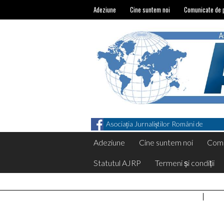
Adeziune
Cine suntem noi
Comunicate de 
Asociația Jurnaliștilor Români de
Pretutindeni on Facebook
Adeziune
Cine suntem noi
Comu
Statutul AJRP
Termeni și condiții