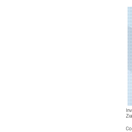
Inv
Zia
Coo