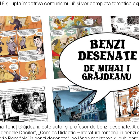
18 și lupta împotriva comunismului” și vor completa tematica exp
ai Ionuț Grăjdeanu este autor și profesor de benzi desenate. A d
egendele Dacilor”, ,,Comics Didactic – literatura română în benzi
oria României în benzi desenate”, pe lângă realizarea și publica