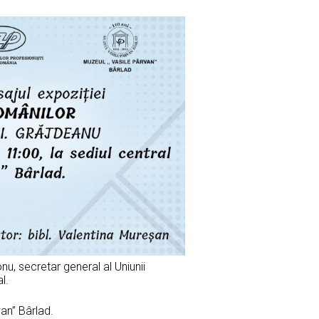
onu, secretar general al Uniunii
l.
an” Bârlad.