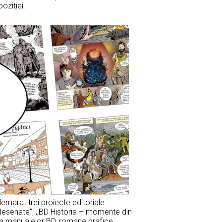
oziției.
emarat trei proiecte editoriale:
 desenate”, ,,BD Historia – momente din
rea manualelor BD, romane grafice,