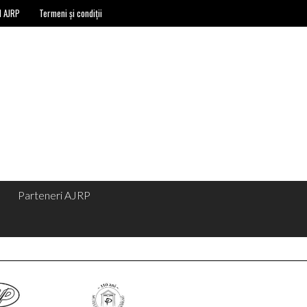
l AJRP
Termeni și condiții
Parteneri AJRP