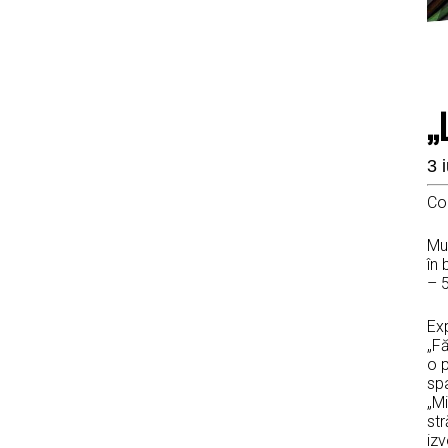
„
3 
Co
Muz
în 
– 
Ex
„Fă
o p
sp
„Mi
str
izv