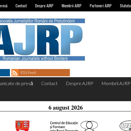
presă
Contact
Despre AJRP
Membrii AJRP
Parteneri AJRP
Statutu
RSS Feed
nicate de presă
Contact
Despre AJRP
Membrii AJRP
6 august 2026