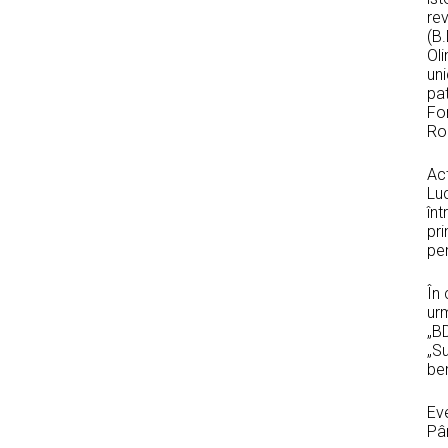
re
(B.
Ol
uni
pa
Fo
Ro
Act
Luc
înt
pri
pen
În 
ur
„BD
„Su
be
Eve
Pâr