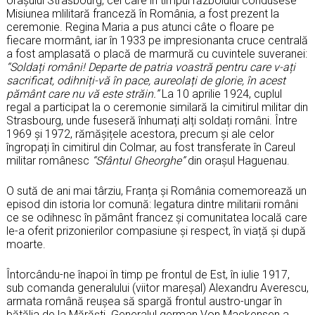
orașului Strasbourg, cel care în timpul războiului condusese
Misiunea mlilitară franceză în România, a fost prezent la
ceremonie. Regina Maria a pus atunci câte o floare pe
fiecare mormânt, iar în 1933 pe impresionanta cruce centrală
a fost amplasată o placă de marmură cu cuvintele suveranei:
“Soldați români! Departe de patria voastră pentru care v-ați
sacrificat, odihniți-vă în pace, aureolați de glorie, în acest
pământ care nu vă este străin.”
La 10 aprilie 1924, cuplul
regal a participat la o ceremonie similară la cimitirul militar din
Strasbourg, unde fuseseră înhumați alți soldați români. Între
1969 și 1972, rămășițele acestora, precum și ale celor
îngropați în cimitirul din Colmar, au fost transferate în Careul
militar românesc
“Sfântul Gheorghe”
din orașul Haguenau.
O sută de ani mai târziu, Franța și România comemorează un
episod din istoria lor comună: legatura dintre militarii români
ce se odihnesc în pământ francez și comunitatea locală care
le-a oferit prizonierilor compasiune și respect, în viață și după
moarte.
Întorcându-ne înapoi în timp pe frontul de Est, în iulie 1917,
sub comanda generalului (viitor mareșal) Alexandru Averescu,
armata română reușea să spargă frontul austro-ungar în
bătălia de la Mărăști. Generalul german Von Mackensen a