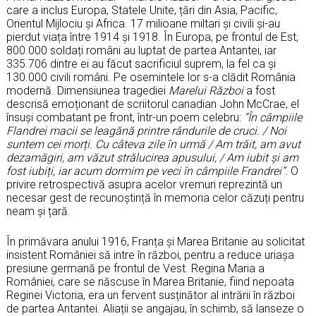
care a inclus Europa, Statele Unite, țări din Asia, Pacific,
Orientul Mijlociu și Africa. 17 milioane miltari și civili și-au
pierdut viața între 1914 și 1918. În Europa, pe frontul de Est,
800.000 soldați români au luptat de partea Antantei, iar
335.706 dintre ei au făcut sacrificiul suprem, la fel ca și
130.000 civili români. Pe osemintele lor s-a clădit România
modernă. Dimensiunea tragediei
Marelui Război
a fost
descrisă emoționant de scriitorul canadian John McCrae, el
însuși combatant pe front, într-un poem celebru:
“În câmpiile
Flandrei macii se leagănă printre rândurile de cruci. / Noi
suntem cei morți. Cu câteva zile în urmă / Am trăit, am avut
dezamăgiri, am văzut strălucirea apusului, / Am iubit și am
fost iubiți, iar acum dormim pe veci în câmpiile Frandrei”.
O
privire retrospectivă asupra acelor vremuri reprezintă un
necesar gest de recunoștință în memoria celor căzuți pentru
neam și țară.
În primăvara anului 1916, Franța și Marea Britanie au solicitat
insistent României să intre în război, pentru a reduce uriașa
presiune germană pe frontul de Vest. Regina Maria a
României, care se născuse în Marea Britanie, fiind nepoata
Reginei Victoria, era un fervent susținător al intrării în război
de partea Antantei. Aliații se angajau, în schimb, să lanseze o