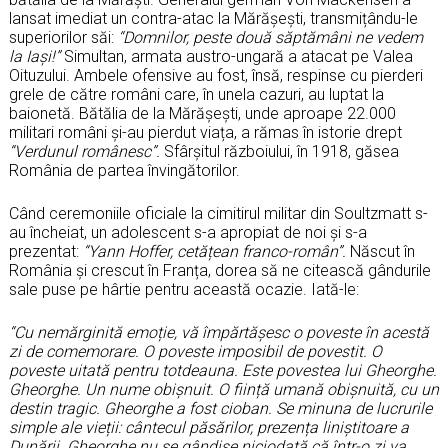
lansat imediat un contra-atac la Mărășești, transmițându-le
superiorilor săi:
“Domnilor, peste două săptămâni ne vedem
la Iași!”
Simultan, armata austro-ungară a atacat pe Valea
Oituzului. Ambele ofensive au fost, însă, respinse cu pierderi
grele de către români care, în unela cazuri, au luptat la
baionetă. Bătălia de la Mărășești, unde aproape 22.000
militari români și-au pierdut viața, a rămas în istorie drept
“Verdunul românesc”.
Sfârșitul războiului, în 1918, găsea
România de partea învingătorilor.
Când ceremoniile oficiale la cimitirul militar din Soultzmatt s-
au încheiat, un adolescent s-a apropiat de noi și s-a
prezentat:
“Yann Hoffer, cetățean franco-român”.
Născut în
România și crescut în Franța, dorea să ne citească gândurile
sale puse pe hârtie pentru această ocazie. Iată-le:
“Cu nemărginită emoție, vă împărtășesc o poveste în acestă
zi de comemorare. O poveste imposibil de povestit. O
poveste uitată pentru totdeauna. Este povestea lui Gheorghe.
Gheorghe. Un nume obișnuit. O ființă umană obișnuită, cu un
destin tragic. Gheorghe a fost cioban. Se minuna de lucrurile
simple ale vieții: cântecul păsărilor, prezența liniștitoare a
Dunării. Gheorghe nu se gândise niciodată că într-o zi va