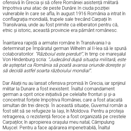
ofensivă în Grecia și să ofere României asistență militară
împotriva unui atac de peste Dunăre.In ciuda poziției
vulnerabile în care se afla, în august 1916 România a intrat în
conflagrația mondială, trupele sale trecând Carpații în
Transilvania, unde au fost primite ca eliberatori pentru că,
etnic și istoric, această provincie era pământ românesc.
Înaintarea rapidă a armatei române în Transilvania l-a
determinat pe Împăratul german Wilhelm al II-lea să le spună
colaboratorilor:
“Războiul este pierdut!”,
în timp ce mareșalul
Von Hindenburg scria:
“Judecând după situația militară, este
de așteptat ca România să poată avansa oriunde dorește și
să decidă astfel soarta războiului mondial”.
Dar Aliații nu au lansat ofensiva promisă în Grecia, iar sprijinul
militar la Dunare a fost inexistent. Înaltul comandament
german a oprit orice inițiativă pe celelalte fronturi și și-a
concentrat forțele împotriva României, care a fost atacată
simultan din trei direcții. În această situație, Guvernul român a
fost silit să se refugieze la Iași, în Moldova. Pentru a proteja
retragerea, o rezistență feroce a fost organizată pe crestele
Carpaților, în apropierea orașului meu natal, Câmpulung
Mușcel. Pentru a face apărarea impenetrabilă, Înaltul