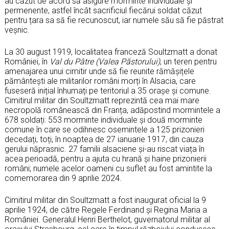
au căzut de acord să asigure morminte individuale și
permenente, astfel încât sacrificiul fiecărui soldat căzut
pentru țara sa să fie recunoscut, iar numele său să fie păstrat
veșnic.
La 30 august 1919, localitatea franceză Soultzmatt a donat
României, în
Val du Pâtre
(Valea Păstorului)
, un teren pentru
amenajarea unui cimitir unde să fie reunite rămășițele
pământești ale militarilor români morți în Alsacia, care
fuseseră inițial înhumați pe teritoriul a 35 orașe și comune.
Cimitirul militar din Soultzmatt reprezintă cea mai mare
necropolă românească din Franța, adăpostind mormintele a
678 soldați: 553 morminte individuale și două morminte
comune în care se odihnesc osemintele a 125 prizonieri
decedați, toți, în noaptea de 27 ianuarie 1917, din cauza
gerului năprasnic. 27 familii alsaciene și-au riscat viața în
acea perioadă, pentru a ajuta cu hrană și haine prizonierii
români; numele acelor oameni cu suflet au fost amintite la
comemorarea din 9 aprilie 2024.
Cimitirul militar din Soultzmatt a fost inaugurat oficial la 9
aprilie 1924, de către Regele Ferdinand și Regina Maria a
României. Generalul Henri Berthelot, guvernatorul militar al