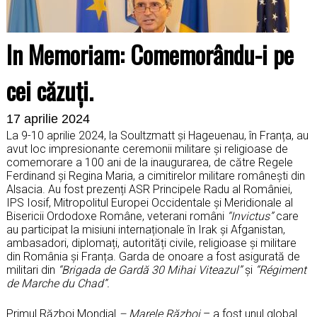
In Memoriam: Comemorându-i pe
cei căzuți.
17 aprilie 2024
La 9-10 aprilie 2024, la Soultzmatt și Hageuenau, în Franța, au
avut loc impresionante ceremonii militare și religioase de
comemorare a 100 ani de la inaugurarea, de către Regele
Ferdinand și Regina Maria, a cimitirelor militare românești din
Alsacia. Au fost prezenți ASR Principele Radu al României,
IPS Iosif, Mitropolitul Europei Occidentale și Meridionale al
Bisericii Ordodoxe Române, veterani români
“Invictus”
care
au participat la misiuni internaționale în Irak și Afganistan,
ambasadori, diplomați, autorități civile, religioase și militare
din România și Franța. Garda de onoare a fost asigurată de
militari din
“Brigada de Gardă 30 Mihai Viteazul”
și
“R
égiment
de Marche du Chad”.
Primul Război Mondial
– Marele Război
– a fost unul global