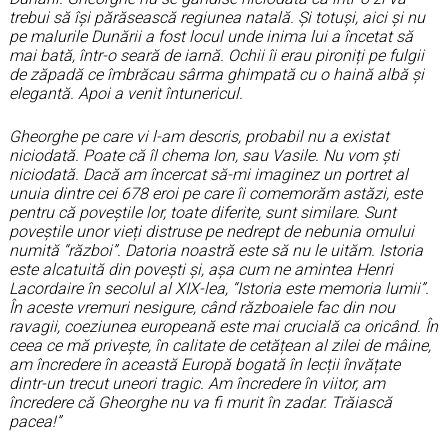
trebui să își părăsească regiunea natală. Și totuși, aici și nu
pe malurile Dunării a fost locul unde inima lui a încetat să
mai bată, într-o seară de iarnă. Ochii îi erau pironiți pe fulgii
de zăpadă ce îmbrăcau sârma ghimpată cu o haină albă și
elegantă. Apoi a venit întunericul.
Gheorghe pe care vi l-am descris, probabil nu a existat
niciodată. Poate că îl chema Ion, sau Vasile. Nu vom ști
niciodată. Dacă am încercat să-mi imaginez un portret al
unuia dintre cei 678 eroi pe care îi comemorăm astăzi, este
pentru că poveștile lor, toate diferite, sunt similare. Sunt
poveștile unor vieți distruse pe nedrept de nebunia omului
numită “război”. Datoria noastră este să nu le uităm. Istoria
este alcatuită din povești și, așa
cum ne amintea Henri
Lacordaire în secolul al XIX-lea, “Istoria este memoria lumii”.
În aceste vremuri nesigure, când războaiele fac din nou
ravagii, coeziunea europeană este mai crucială ca oricând. În
ceea ce mă privește, în calitate de cetățean al zilei de mâine,
am încredere în această Europă bogată în lecții învățate
dintr-un trecut uneori tragic. Am încredere în viitor, am
încredere că Gheorghe nu va fi murit în zadar. Trăiască
pacea!”