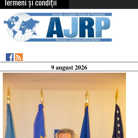
Termeni și condiții
Asociația
RSS
9 august 2026
Feed
Jurnaliștilor
Români
de
Pretutindeni
on
Facebook