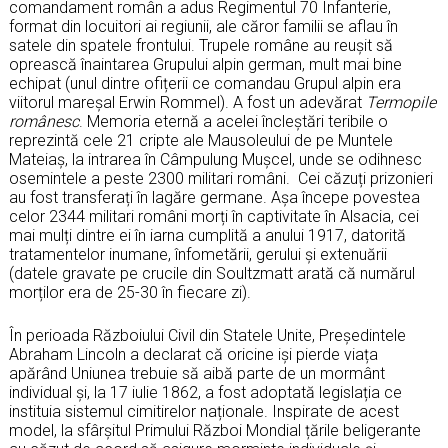
comandament român a adus Regimentul 70 Infanterie,
format din locuitori ai regiunii, ale căror familii se aflau în
satele din spatele frontului. Trupele române au reușit să
oprească înaintarea Grupului alpin german, mult mai bine
echipat (unul dintre ofițerii ce comandau Grupul alpin era
viitorul mareșal Erwin Rommel). A fost un adevărat
Termopile
românesc
. Memoria eternă a acelei încleștări teribile o
reprezintă cele 21 cripte ale Mausoleului de pe Muntele
Mateiaș, la intrarea în Câmpulung Mușcel, unde se odihnesc
osemintele a peste 2300 militari români. Cei căzuți prizonieri
au fost transferați în lagăre germane. Așa începe povestea
celor 2344 militari români morți în captivitate în Alsacia, cei
mai mulți dintre ei în iarna cumplită a anului 1917, datorită
tratamentelor inumane, înfometării, gerului și extenuării
(datele gravate pe crucile din Soultzmatt arată că numărul
morților era de 25-30 în fiecare zi).
În perioada Războiului Civil din Statele Unite, Președintele
Abraham Lincoln a declarat că oricine iși pierde viața
apărând Uniunea trebuie să aibă parte de un mormânt
individual și, la 17 iulie 1862, a fost adoptată legislația ce
instituia sistemul cimitirelor naționale. Inspirate de acest
model, la sfârșitul Primului Război Mondial țările beligerante