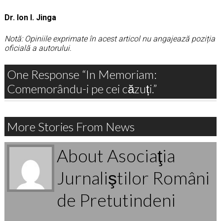
Dr. Ion I. Jinga
Notă: Opiniile exprimate în acest articol nu angajează poziția
oficială a autorului.
One Response “In Memoriam:
Comemorându-i pe cei căzuți.”
More Stories From News
About Asociaţia
Jurnaliştilor Români
de Pretutindeni