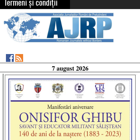
Termeni și condiții
Asociația
RSS
7 august 2026
Feed
Jurnaliștilor
Români
de
Pretutindeni
on
Facebook