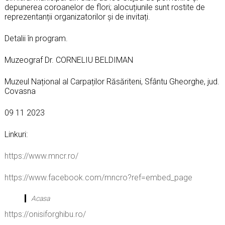
depunerea coroanelor de flori; alocuțiunile sunt rostite de
reprezentanții organizatorilor și de invitați.
Detalii în program.
Muzeograf Dr. CORNELIU BELDIMAN
Muzeul Național al Carpaților Răsăriteni, Sfântu Gheorghe, jud.
Covasna
09 11 2023
Linkuri:
https://www.mncr.ro/
https://www.facebook.com/mncro?ref=embed_page
Acasa
https://onisiforghibu.ro/