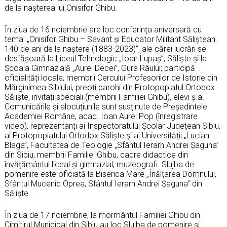
de la nașterea lui Onisifor Ghibu.
În ziua de 16 noiembrie are loc conferința aniversară cu
tema: „Onisifor Ghibu – Savant și Educator Militant Săliștean.
140 de ani de la naștere (1883-2023)”, ale cărei lucrări se
desfășoară la Liceul Tehnologic „Ioan Lupaș”, Săliște și la
Școala Gimnazială „Aurel Decei”, Gura Râului; participă
oficialități locale, membrii Cercului Profesorilor de Istorie din
Mărginimea Sibiului, preoți parohi din Protopopiatul Ortodox
Săliște, invitați speciali (membrii Familiei Ghibu), elevi ș.a.
Comunicările și alocuțiunile sunt susținute de Președintele
Academiei Române, acad. Ioan Aurel Pop (înregistrare
video), reprezentanți ai Inspectoratului Școlar Județean Sibiu,
ai Protopopiatului Ortodox Săliște și ai Universității „Lucian
Blaga”, Facultatea de Teologie „Sfântul Ierarh Andrei Șaguna”
din Sibiu, membrii Familiei Ghibu, cadre didactice din
învățământul liceal și gimnazial, muzeografi. Slujba de
pomenire este oficiată la Biserica Mare „Înălțarea Domnului,
Sfântul Mucenic Oprea, Sfântul Ierarh Andrei Șaguna” din
Săliște.
În ziua de 17 noiembrie, la mormântul Familiei Ghibu din
Cimitirul Municipal din Sibiu au loc Slujba de pomenire și