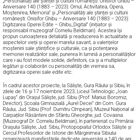
„Personalități ale științei și culturii românești: Onisifor Ghibu –
Aniversare 140 (1883 – 2023): Omul, Activitatea, Opera,
Moștenirea, Memoria” și „Personalități ale științei și culturii
românești: Onisifor Ghibu – Aniversare 140 (1883 – 2023):
Digitizarea Operei Edite – Ghibu_Digital” (inițiator și
responsabil muzeograf Corneliu Beldiman). Acestea își
propun cunoașterea detaliată și readucerea în actualitate a
aspectelor vieții și operei marelui savant, a valențelor
moștenirii sale științifice și culturale, ca și potențarea
memoriei realizărilor sale, punerea în lumină a personalităților
care i-au fost modele solide, definitorii, ca și a multiplelor
legături și colaborări cu personalități din vremea sa,
digitizarea operei sale edite etc.
În cadrul acestor proiecte, la Săliște, Gura Râului și Sibiu, în
zilele de 16 și 17 noiembrie 2023, Liceul Tehnologic „Ioan
Lupaș” din Orașul Săliște, jud. Sibiu (Prof. Marius Boromiz,
Director), Școala Gimnazială „Aurel Decei” din Com. Gura
Râului, Jud. Sibiu (Prof. Dumitru Cîmpean), Muzeul Național al
Carpaților Răsăriteni din Sfântu Gheorghe, jud. Covasna
(Muzeograf Dr. Corneliu Beldiman), în parteneriat cu Primăria
Orașului Săliște, Jud. Sibiu, Protopopiatul Ortodox Săliște și
Cercul Profesorilor de Istorie din Mărginimea Sibiului
organizează manifestările dedicate aniversării a 140 de ani