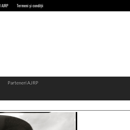
l AJRP
Termeni și condiții
Parteneri AJRP