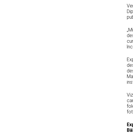
Ver
Di
pub
„Mi
des
cun
înc
Exp
des
des
Mar
ins
Viz
car
fol
fot
Ex
Bâ