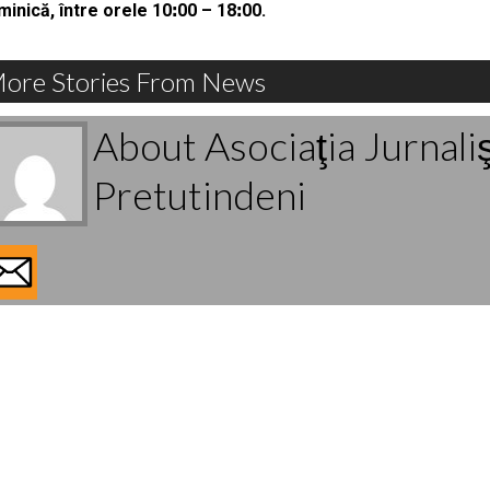
minică, între orele 10
ꓽ
00 – 18
ꓽ
00.
ore Stories From News
About Asociaţia Jurnali
Pretutindeni