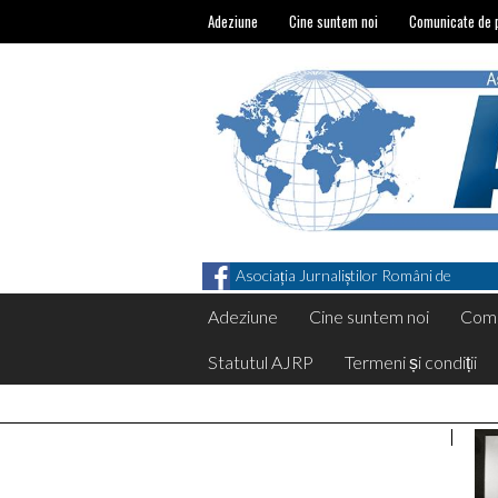
Adeziune
Cine suntem noi
Comunicate de 
Asociația Jurnaliștilor Români de
Pretutindeni on Facebook
Adeziune
Cine suntem noi
Comu
Statutul AJRP
Termeni și condiții