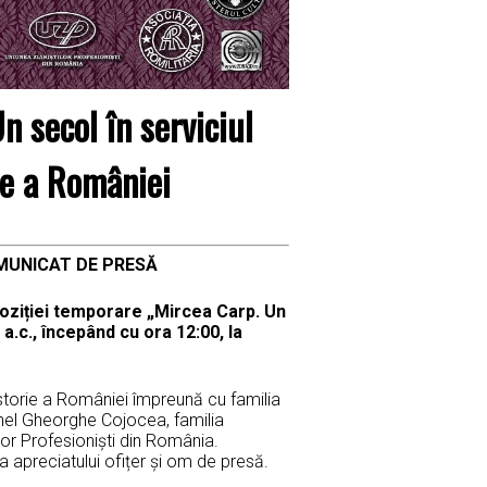
n secol în serviciul
rie a României
E PRESĂ
oziției temporare „
Mircea Carp. Un
 a.c., începând cu ora 12:00, la
orie a României împreună cu familia
onel Gheorghe Cojocea, familia
lor Profesioniști din România.
 apreciatului ofițer și om de presă.