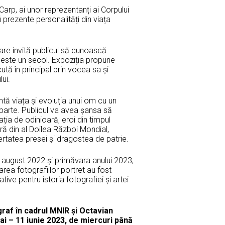
Carp, ai unor reprezentanți ai Corpului
prezente personalități din viața
 care invită publicul să cunoască
 peste un secol. Expoziția propune
ă în principal prin vocea sa și
ui.
ntă viața și evoluția unui om cu un
 parte. Publicul va avea șansa să
ația de odinioară, eroi din timpul
ură din al Doilea Război Mondial,
ibertatea presei și dragostea de patrie.
în august 2022 și primăvara anului 2023,
area fotografiilor portret au fost
ive pentru istoria fotografiei și artei
graf în cadrul MNIR și Octavian
mai – 11 iunie 2023, de miercuri până