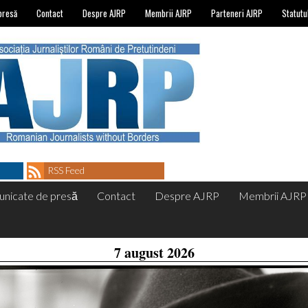
presă
Contact
Despre AJRP
Membrii AJRP
Parteneri AJRP
Statutu
RSS Feed
nicate de presă
Contact
Despre AJRP
Membrii AJRP
7 august 2026