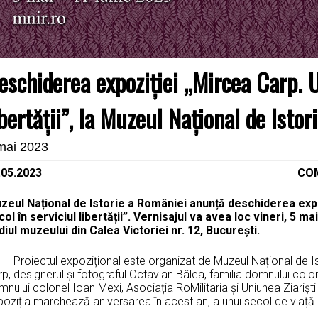
eschiderea expoziției „Mircea Carp. U
ibertății”, la Muzeul Național de Isto
mai 2023
03.05.2023 COMUNICAT D
zeul Național de Istorie a României anunță deschiderea exp
ol în serviciul libertății
”. Vernisajul va avea loc vineri, 5 mai
diul muzeului din Calea Victoriei nr. 12, Bucureşti.
oiectul expozițional este organizat de Muzeul Național de Ist
p, designerul și fotograful Octavian Bâlea, familia domnului col
nului colonel Ioan Mexi, Asociația RoMilitaria și Uniunea Ziariști
oziția marchează aniversarea în acest an, a unui secol de viață a