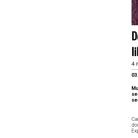
D
l
4 
Mu
sec
se
Pr
Car
dom
Exp