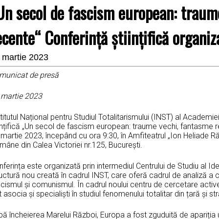
Un secol de fascism european: traum
ecente“ Conferință științifică organi
 martie 2023
municat de presă
 martie 2023
titutul Național pentru Studiul Totalitarismului (INST) al Acade
ințifică „Un secol de fascism european: traume vechi, fantasme r
martie 2023, începând cu ora 9:30, în Amfiteatrul „Ion Heliade Ră
âne din Calea Victoriei nr.125, București.
ferința este organizată prin intermediul Centrului de Studiu al Ide
uctură nou creată în cadrul INST, care oferă cadrul de analiză a c
cismul și comunismul. În cadrul noului centru de cercetare activea
 asocia și specialiști în studiul fenomenului totalitar din țară și st
ă încheierea Marelui Război, Europa a fost zguduită de apariția un