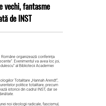
e vechi, fantasme
zată de INST
miei Române organizează conferința
ecente“. Evenimentul va avea loc joi,
dulescu“ al Bibliotecii Academiei
ologiilor Totalitare „Hannah Arendt“,
urentelor politice totalitare, precum
ză istoricii din cadrul INST, dar se
răinătate.
ei noi ideologii radicale, fascismul,