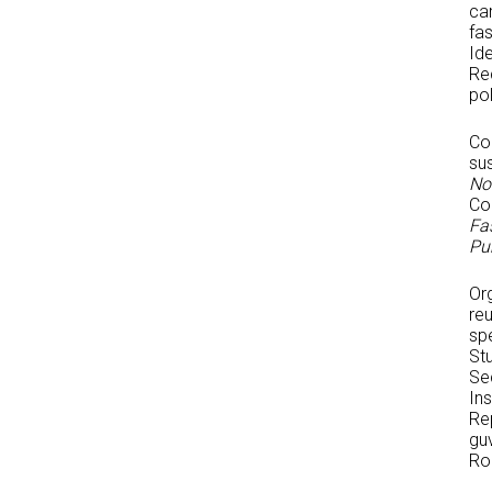
car
fa
Ide
Rec
po
Con
sus
No
Co
Fa
Pur
Or
reu
spe
Stu
Se
Ins
Rep
guv
Ro