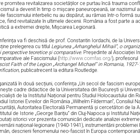
e promitea revitalizarea societăților ce purtau încă trauma confli
scismul a devenit în timp o mișcare paneuropeană, iar nazismul a
ile fascismului interbelic nu au dispărut, au rămas într-o formă s
e, fiind revitalizate în ultimele decenii. România a fost parte a 
litică a extremei drepte, Mișcarea Legionară.
ferința va fi deschisă de prof. Constantin Iordachi, de la Univer
ține prelegerea cu titlul
Legiunea „Arhanghelul Mihail“, o organi
i perspective teoretice și comparative.
Președinte al Asociației In
mparative ale Fascismului (
http://www.comfas.org/
), profesorul
scist Faith of the Legion „Archangel Michael“ in Romania, 1927
ification
, publicatrecent la editura Routledge.
ganizată în două secțiuni, conferința „Un secol de fascism europ
nește cadre didactice de la Universitatea din București și Univer
cialiști de la Institutul Național pentru Studiul Holocaustului din 
diul Istoriei Evreilor din România „Wilhelm Filderman“, Consiliul N
curității, Autoritatea Electorală Permanentă și cercetători de 
titutul de Istorie „George Barițiu“ din Cluj-Napoca și Institutul Nați
utați istorici vor prezenta comunicări dedicate analizei extreme
ernării național-legionare (1940-1941), instrumentării problemei
mân, descrierii fenomenului neo-fascist în Europa contemporană