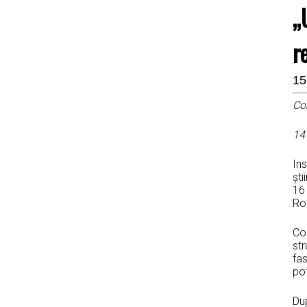
„
r
15
Co
14
Ins
ști
16 
Rom
Con
str
fas
pot
Dup