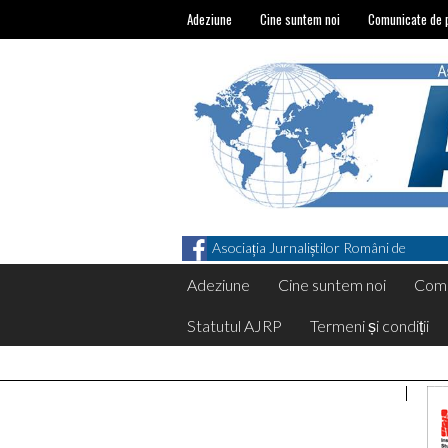
Adeziune
Cine suntem noi
Comunicate de 
Asociația Jurnaliștilor Români de
Pretutindeni on Facebook
Adeziune
Cine suntem noi
Comu
Statutul AJRP
Termeni și condiții