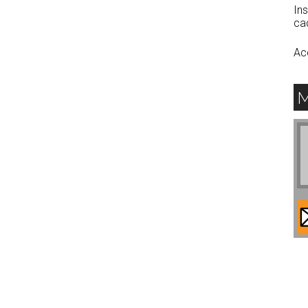
Ins
cad
Acc
M