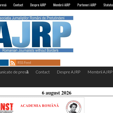
presă
Contact
Despre AJRP
Membrii AJRP
Parteneri AJRP
Statutu
RSS Feed
nicate de presă
Contact
Despre AJRP
Membrii AJRP
6 august 2026