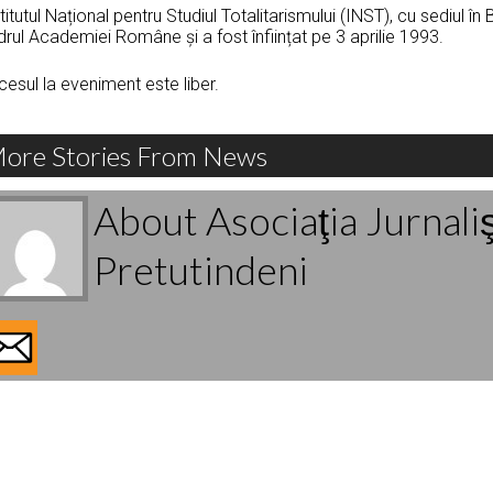
titutul Național pentru Studiul Totalitarismului (INST), cu sediul în
rul Academiei Române și a fost înființat pe 3 aprilie 1993.
esul la eveniment este liber.
ore Stories From News
About Asociaţia Jurnali
Pretutindeni