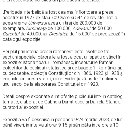
„Perioada interbelică a fost cea mai înfloritoare a presei
noastre: în 1927 existau 709 ziare și 544 de reviste. Tot la
acea vreme
Universul
avea un tiraj de 200.000 de
exemplare,
Dimineața
de 100.000,
Adevărul
de 50.000,
Curentul
de 40.000, iar
Dreptatea
de 15.000“ se precizează în
catalogul expoziției.
Periplul prin istoria presei românești este însoțit de trei
secțiuni speciale, cărora le-a fost alocat un spațiu distinct în
expoziție: istoria tiparului românesc, începuturile formării
colecțiilor de publicații statistice și de bugete în România, și,
cu deosebire, colecția Constituțiilor din 1866, 1923 și 1938 și
ecourile din presa vremii, care evidențiază astfel împlinirea
unui secol de la elaborarea Constituției din 1923.
Detalii despre exponate sunt oferite publicului într-un catalog
tematic, elaborat de Gabriela Dumitrescu și Daniela Stanciu,
curatori ai expoziției.
Expoziția va fi deschisă în perioada 9-24 martie 2023, de luni
până vineri, în intervalul orar 9-15 și sâmbăta între orele 10-