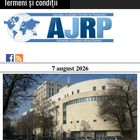
Termeni și condiții
Asociația
RSS
7 august 2026
Feed
Jurnaliștilor
Români
de
Pretutindeni
on
Facebook