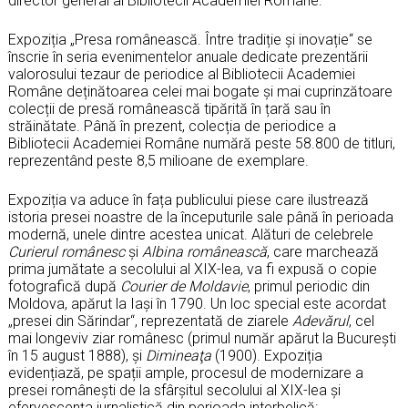
director general al Bibliotecii Academiei Române.
Expoziția „Presa românească. Între tradiție și inovație“ se
înscrie în seria evenimentelor anuale dedicate prezentării
valorosului tezaur de periodice al Bibliotecii Academiei
Române deținătoarea celei mai bogate și mai cuprinzătoare
colecții de presă românească tipărită în țară sau în
străinătate. Până în prezent, colecția de periodice a
Bibliotecii Academiei Române numără peste 58.800 de titluri,
reprezentând peste 8,5 milioane de exemplare.
Expoziția va aduce în fața publicului piese care ilustrează
istoria presei noastre de la începuturile sale până în perioada
modernă, unele dintre acestea unicat. Alături de celebrele
Curierul românesc
și
Albina românească
, care marchează
prima jumătate a secolului al XIX-lea, va fi expusă o copie
fotografică după
Courier de Moldavie
, primul periodic din
Moldova, apărut la Iași în 1790. Un loc special este acordat
„presei din Sărindar“, reprezentată de ziarele
Adevărul
, cel
mai longeviv ziar românesc (primul număr apărut la București
în 15 august 1888), și
Dimineaţa
(1900). Expoziția
evidențiază, pe spații ample, procesul de modernizare a
presei românești de la sfârșitul secolului al XIX-lea și
efervescența jurnalistică din perioada interbelică: