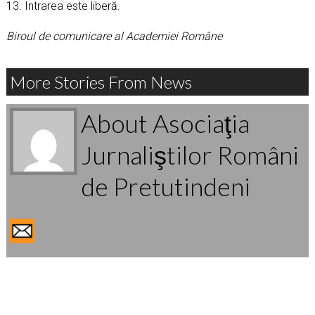
13. Intrarea este liberă.
Biroul de comunicare al Academiei Române
More Stories From News
About Asociaţia
Jurnaliştilor Români
de Pretutindeni