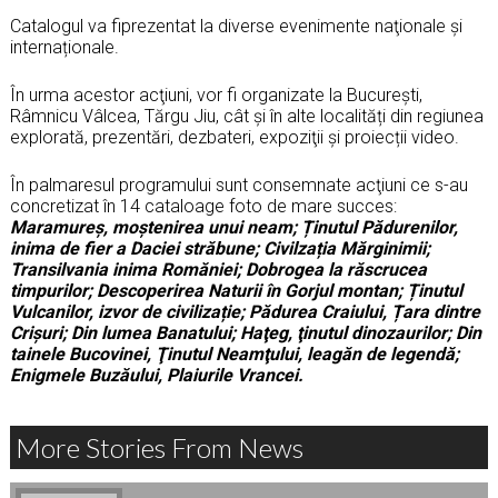
Catalogul va fiprezentat la diverse evenimente naţionale şi
internaționale.
În urma acestor acţiuni, vor fi organizate la Bucureşti,
Râmnicu Vâlcea, Tărgu Jiu, cât şi în alte localități din regiunea
explorată, prezentări, dezbateri, expoziţii și proiecții video.
În palmaresul programului sunt consemnate acţiuni ce s-au
concretizat în 14 cataloage foto de mare succes:
Maramure
ș, moștenirea unui neam;
Ținutul Pădurenilor,
inima de fier a Daciei străbune
; Civilzația Mărginimii;
Transilvania inima Romăniei; Dobrogea la răscrucea
timpurilor; Descoperirea Naturii în Gorjul montan; Ținutul
Vulcanilor, izvor de civilizație; Pădurea Craiului, Țara dintre
Crișuri;
Din lumea Banatului;
Haţeg, ţinutul dinozaurilor; Din
tainele Bucovinei, Ţinutul Neamţului, leagăn de legendă;
Enigmele Buzăului, Plaiurile Vrancei.
More Stories From News