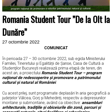
Romania Student Tour ”De la Olt la
Dunăre”
27 octombrie 2022
COMUNICAT
În perioada 27 – 30 octombrie 2022, sub egida Ministerului
Familiei, Tineretului și Egalității de Șanse, Casa de Cultură a
Studenţilor Bucureşti realizează prima etapă de teren, din
acest an, a proiectului
Romania Student Tour – program
naţional de redescoperire şi promovare a patrimonului
cultural şi natural al României
.
Cu acest prilej, sunt programate deplasări în aria geografică a
județelor Vâlcea, Gorj și Mehedinți, respectiv a depresiunilor
montane și submontane, având ca obiective:
ansambluri
arhitecturale, tradiţiile și obiceiurile din zonă,
parcuri şi