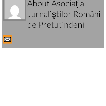
About Asociaţia
Jurnaliştilor Români
de Pretutindeni