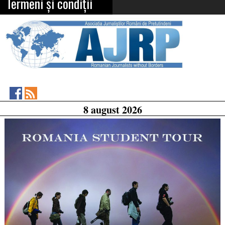
Termeni și condiții
Asociația
RSS
8 august 2026
Feed
Jurnaliștilor
Români
de
Pretutindeni
on
Facebook