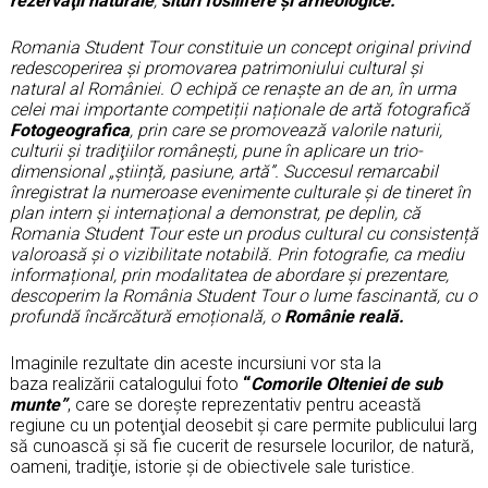
rezervaţii naturale
,
situri fosilifere și
arheologice.
Romania Student Tour constituie un concept original privind
redescoperirea și promovarea patrimoniului cultural și
natural al României. O echipă ce renaște an de an, în urma
celei mai importante competiții naționale de artă fotografică
Fotogeografica
, prin care se promovează valorile naturii,
culturii şi tradiţiilor românești, pune în aplicare un trio-
dimensional „știință, pasiune, artă”. Succesul remarcabil
înregistrat la numeroase evenimente culturale și de tineret în
plan intern și internațional a demonstrat, pe deplin, că
Romania Student Tour este un produs cultural cu consistență
valoroasă și o vizibilitate notabilă. Prin fotografie, ca mediu
informațional, prin modalitatea de abordare și prezentare,
descoperim la România Student Tour o lume fascinantă, cu o
profundă încărcătură emoțională, o
Românie reală.
Imaginile rezultate din aceste incursiuni vor sta la
baza realizării catalogului foto
“
Comorile Olteniei de sub
munte”
, care se doreşte reprezentativ pentru această
regiune cu un potenţial deosebit şi care permite publicului larg
să cunoască şi să fie cucerit de resursele locurilor, de natură,
oameni, tradiţie, istorie şi de obiectivele sale turistice.