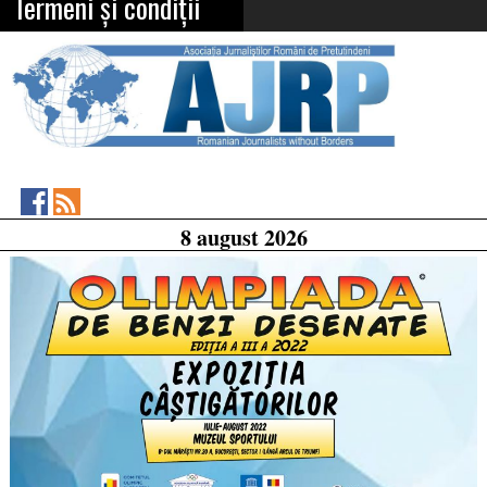
Termeni și condiții
Asociația
RSS
8 august 2026
Feed
Jurnaliștilor
Români
de
Pretutindeni
on
Facebook