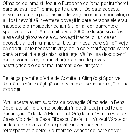
Olimpice de iarnă și Jocurile Europene de iarnă pentru tineret
care au avut loc în prima parte a anului. De data aceasta
elevii nu s-au mai putut inspira din viața și cariera sportivilor, ci
au fost nevoiți să inventeze povești în care personajele erau
mascotele olimpiadelor de iarnă si chiar echipamentele
sportive de iarnă! Am primit peste 2000 de lucrări și au fost
alese câștigătoare cele cu povești inedite, cu un desen
deosebit și, cel mai important, cu un mesaj care să ne învețe
că sportul este necesar în viață de la cele mai fragede vârste
până la maturitate și chiar bătrânețe. Vă invit să descoperiți
patine vorbitoare, schiuri zburătoare și alte povești
năstrușnice ale celor mai talentați elevi din țară.”
Pe lângă premiile oferite de Comitetul Olimpic și Sportive
Român, lucrările câștigătorilor sunt expuse, în paralel, în doua
expoziții.
“Anul acesta avem surpriza ca poveștile Olimpiadei în Benzi
Desenate să fie oferite publicului în două locații inedite ale
Bucureștiului” declară Mihai Ionuț Grăjdeanu. ”Prima este pe
Calea Victoriei, la Casa Filipescu Cesianu – Muzeul Vârstelor,
unde este organizată o expoziție în aer liber cu o
retrospectivă a celor 3 olimpiade! Așadar cei care se vor