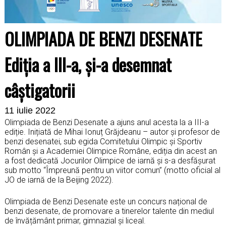
OLIMPIADA DE BENZI DESENATE
Ediția a III-a, și-a desemnat
câștigatorii
11 iulie 2022
Olimpiada de Benzi Desenate a ajuns anul acesta la a III-a
ediție. Inițiată de Mihai Ionuț Grăjdeanu – autor și profesor de
benzi desenatei, sub egida Comitetului Olimpic și Sportiv
Român și a Academiei Olimpice Române, ediția din acest an
a fost dedicată Jocurilor Olimpice de iarnă și s-a desfășurat
sub motto “Împreună pentru un viitor comun” (motto oficial al
JO de iarnă de la Beijing 2022).
Olimpiada de Benzi Desenate este un concurs național de
benzi desenate, de promovare a tinerelor talente din mediul
de învățământ primar, gimnazial și liceal.