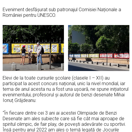
Eveniment desfășurat sub patronajul Comisiei Naționale a
României pentru UNESCO.
Elevi de la toate cursurile școlare (clasele I – XII) au
participat la acest concurs național, unic la nivel mondial, iar
tema de anul acesta nu a fost una ușoară, ne spune inițiatorul
evenimentului, profesorul și autorul de benzi desenate Mihai
Ionuț Grăjdeanu:
“În fiecare dintre cei 3 ani ai acestei Olimpiade de Benzi
Desenate am ales subiecte care să fie cât mai aproape de
spiritul olimpic, de fair play, de povești adevărate cu sportivi.
Însă pentru anul 2022 am ales o temă legată de Jocurile