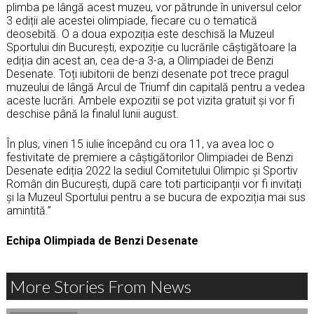
plimba pe lângă acest muzeu, vor pătrunde în universul celor
3 ediții ale acestei olimpiade, fiecare cu o tematică
deosebită. O a doua expoziția este deschisă la Muzeul
Sportului din București, expoziție cu lucrările câștigătoare la
ediția din acest an, cea de-a 3-a, a Olimpiadei de Benzi
Desenate. Toți iubitorii de benzi desenate pot trece pragul
muzeului de lângă Arcul de Triumf din capitală pentru a vedea
aceste lucrări. Ambele expozitii se pot vizita gratuit și vor fi
deschise până la finalul lunii august.
În plus, vineri 15 iulie începând cu ora 11, va avea loc o
festivitate de premiere a câștigătorilor Olimpiadei de Benzi
Desenate ediția 2022 la sediul Comitetului Olimpic și Sportiv
Român din București, după care toti participanții vor fi invitați
și la Muzeul Sportului pentru a se bucura de expoziția mai sus
amintită.”
Echipa Olimpiada de Benzi Desenate
More Stories From News