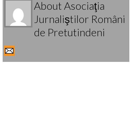
About Asociaţia
Jurnaliştilor Români
de Pretutindeni