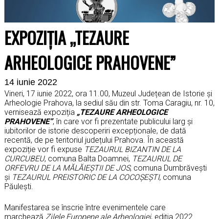
EXPOZIŢIA „TEZAURE
ARHEOLOGICE PRAHOVENE”
14 iunie 2022
Vineri, 17 iunie 2022, ora 11.00, Muzeul Județean de Istorie și
Arheologie Prahova, la sediul său din str. Toma Caragiu, nr. 10,
vernisează expoziția
„TEZAURE ARHEOLOGICE
PRAHOVENE”
, în care vor fi prezentate publicului larg și
iubitorilor de istorie descoperiri excepționale, de dată
recentă, de pe teritoriul județului Prahova. În această
expoziție vor fi expuse
TEZAURUL BIZANTIN DE LA
CURCUBEU
, comuna Balta Doamnei,
TEZAURUL DE
ORFEVRU DE LA MĂLĂIEȘTII DE JOS
, comuna Dumbrăvești
și
TEZAURUL PRE
ISTO
RIC DE LA COCOȘEȘTI
, comuna
Păulești.
Manifestarea se înscrie între evenimentele care
marchează
Zilele Europene ale Arheologiei
, ediția 2022.