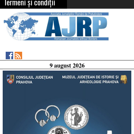
Termeni și condiții
Asociația
RSS
9 august 2026
Feed
Jurnaliștilor
Români
de
Pretutindeni
on
Facebook