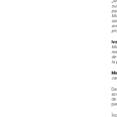
„
Am
su
par
Mir
sal
ace
pr
Iv
Mir
res
de 
la
Mi
ca
Dat
aco
de 
pe
Înc