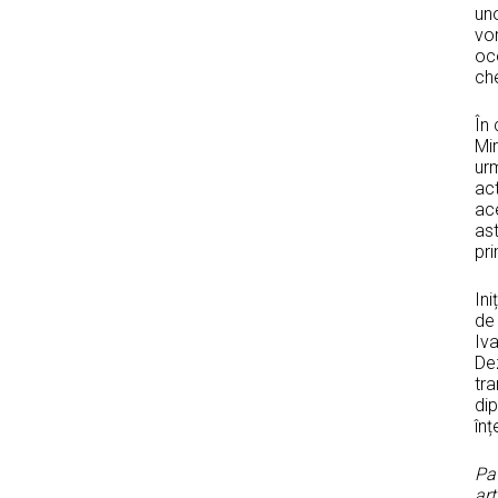
uno
vor
oce
che
În
Mir
ur
act
ace
ast
pr
Ini
de 
Iv
Dez
tra
di
înț
Pa
art