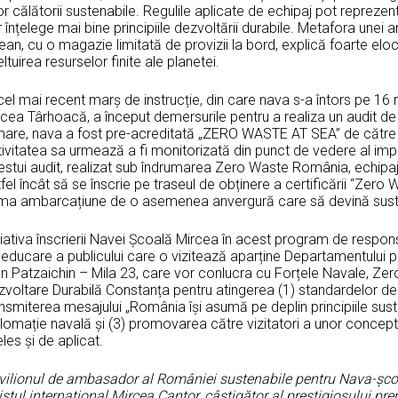
r călătorii sustenabile. Regulile aplicate de echipaj pot reprezen
 înțelege mai bine principiile dezvoltării durabile. Metafora unei 
an, cu o magazie limitată de provizii la bord, explică foarte elo
ltuirea resurselor finite ale planetei.
 cel mai recent marș de instrucție, din care nava s-a întors pe 
cea Târhoacă, a început demersurile pentru a realiza un audit de s
mare, nava a fost pre-acreditată „ZERO WASTE AT SEA” de către 
ivitatea sa urmează a fi monitorizată din punct de vedere al imp
stui audit, realizat sub îndrumarea Zero Waste România, echipajul
fel încât să se înscrie pe traseul de obținere a certificării “Zero
ima ambarcațiune de o asemenea anvergură care să devină sustena
țiativa înscrierii Navei Școală Mircea în acest program de respons
educare a publicului care o vizitează aparține Departamentului pe
an Patzaichin – Mila 23, care vor conlucra cu Forțele Navale, Ze
voltare Durabilă Constanța pentru atingerea (1) standardelor de 
nsmiterea mesajului „România își asumă pe deplin principiile suste
plomație navală și (3) promovarea către vizitatori a unor concep
eles și de aplicat.
vilionul de ambasador al României sustenabile pentru Nava-școa
istul internațional Mircea Cantor, câștigător al prestigiosului 