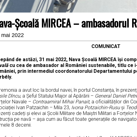
ava-Școală MIRCEA – ambasadorul R
 mai 2022
COMUNICAT
cepând de astăzi, 31 mai 2022, Nava Școală MIRCEA își com
vală
cu cea de ambasador al României sustenabile, titlu ce i
mâniei, prin intermediul coordonatorului Departamentului p
rbély.
emonia a avut loc la bordul navei, în portul Constanța, în prezența
sile Dîncu
, a Șeful Statului Major al Apărării –
General Daniel Petr
rțelor Navale –
Contraamiral Mihai Panait
, a oficialităților din 
ciației Ivan Patzaichin – Mila 23,
Ivona Potzaichin-Rusu
și
Teod
zenți cadeți și elevi ai Școlii Militare de Maiștri Militari a Forțelo
trucția pe navă – așa cum au făcut toate generațiile de navigatori
imele 8 decenii.