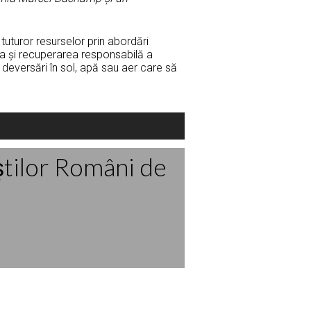
uturor resurselor prin abordări
ea și recuperarea responsabilă a
ă deversări în sol, apă sau aer care să
ştilor Români de