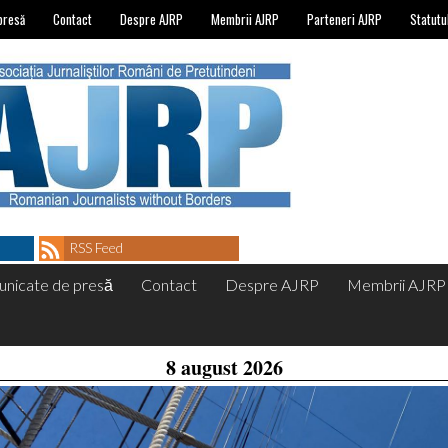
presă
Contact
Despre AJRP
Membrii AJRP
Parteneri AJRP
Statutu
RSS Feed
nicate de presă
Contact
Despre AJRP
Membrii AJRP
8 august 2026