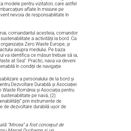
ta modele pentru vizitatori, care astfel
ambarcațiuni aflate în misiune pe
cvent nevoia de responsabilitate în
16 mai, comandantul acesteia, comandor
ustenabilitate a activității la bord. Ca
organizația Zero Waste Europe, și
actului asupra mediului. Pe baza
 va identifica ce măsuri trebuie să ia,
 Waste at Sea”. Practic, nava va deveni
bilă în condiții de navigație.
abilizare a personalului de la bord și
ntru Dezvoltare Durabilă și Asociației
ro Waste România și Asociația pentru
sustenabilitate pe navă, (2)
nabilității” prin instrumente de
te de dezvoltare durabilă ușor de
lă “Mircea” a fost conceput de
premiu Marcel Duchamp și un