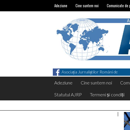
Adeziune
Cine suntem noi
Comunicate de 
Asociația Jurnaliștilor Români de
Pretutindeni on Facebook
Adeziune
Cine suntem noi
Comu
Statutul AJRP
Termeni și condiții