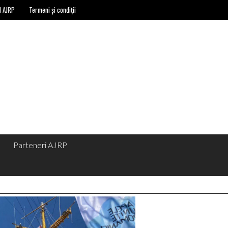
l AJRP
Termeni și condiții
Parteneri AJRP