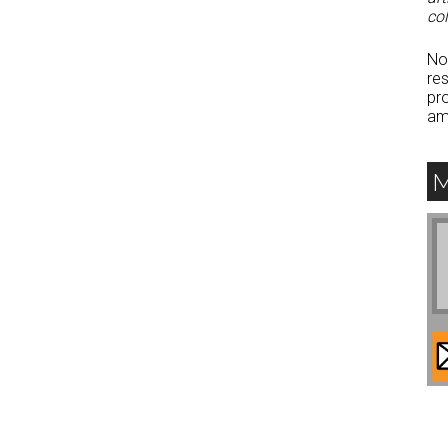
col
No
res
pro
am
M