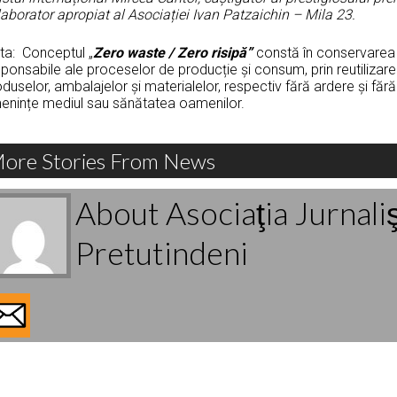
aborator apropiat al Asociației Ivan Patzaichin – Mila 23.
ta: Conceptul „
Zero waste / Zero risipă”
constă în conservarea t
ponsabile ale proceselor de producție și consum, prin reutilizar
duselor, ambalajelor și materialelor, respectiv fără ardere și făr
enințe mediul sau sănătatea oamenilor.
ore Stories From News
About Asociaţia Jurnali
Pretutindeni