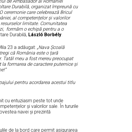
tlul de Ambasador al României
ltare Durabilă, organizat împreună cu
 O ceremonie care celebrează Bricul
iei, al competențelor și valorilor
a resurselor limitate. Comunitatea
ăzi, formăm o echipă pentru a o
tare Durabilă,
László Borbély
.
Mila 23 a adăugat: „
Nava Școală
ntregi că România este o țară
lor. Tatăl meu a fost mereu preocupat
t la formarea de caractere puternice și
e!”
jului pentru acordarea acestui titlu
imit cu entuziasm peste tot unde
tențelor și valorilor sale. În tururile
povestea navei și prezintă
gulile de la bord care permit asigurarea