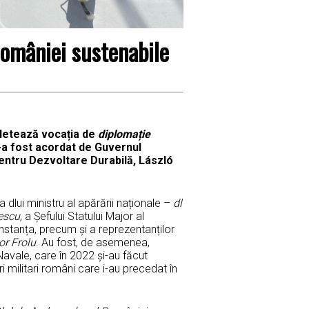
omâniei sustenabile
pletează vocația de
diplomație
-a fost acordat de Guvernul
entru Dezvoltare Durabilă, László
 dlui ministru al apărării naționale –
dl
escu
, a Șefului Statului Major al
Constanța, precum și a reprezentanților
or Frolu
. Au fost, de asemenea,
r Navale, care în 2022 și-au făcut
 militari români care i-au precedat în