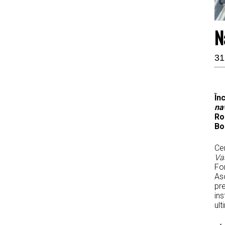
N
31
În
na
Ro
Bo
Cer
Va
Fo
Aso
pre
ins
ult