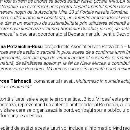
 fost extrem de onorat să acord astăzi Navei Școală MIRCEA ti
stenabile. Un eveniment unic pentru Departamentul pentru Dezvo
tenerii noștri de la Asociația Mila 23 și Forțele Navale Române.
cea, sufletul orașului Constanța, un autentic ambasador al Român
e, dar și un exemplu de sustenabilitate prin utilizarea eficientă 
stei nave ilustrează viziunea României Durabile, iar noi, de ast
omova.
” a declarat coordonatorul Departamentului pentru Dezvol
ona Potzaichin-Rusu
, președintele Asociației Ivan Patzaichin – 
cea are de astăzi o sarcină în plus: aceea de a confirma lumii î
ponsabilă, care are grijă de viitorul apelor, al oceanelor și mări
natură, de sănătatea apelor și, la fel ca Nava Mircea, a contribui
 promovarea României. Vă doresc succes în această nouă misiun
rcea Târhoacă
, comandantul navei: „
Mulțumesc în numele echipa
re ne onorează!”
orită siluetei sale elegante și romantice, „Bricul Mircea” este pr
stează, reprezentând un autentic ambasador al României, al compe
vizitare care se organizează la bord, echipajul spune publicului 
rformanțele acesteia.
epând de astăzi, aceste tururi vor include și informații privind re