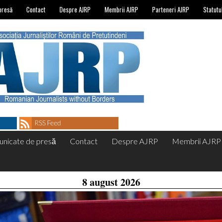
presă
Contact
Despre AJRP
Membrii AJRP
Parteneri AJRP
Statutu
RSS Feed
nicate de presă
Contact
Despre AJRP
Membrii AJRP
8 august 2026