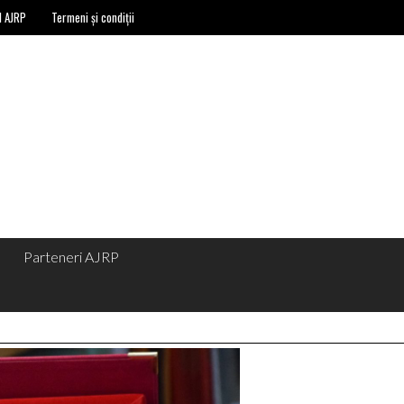
l AJRP
Termeni și condiții
Parteneri AJRP