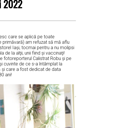
ai 2022
esc care se aplică pe toate
e primăvară) am refuzat să mă aflu
storel Iaşi, tocmai pentru a nu molipsi
de la alţii, unii fiind şi vaccinaţi!
e fotoreporterul Calistrat Robu şi pe
i cuvinte de ce s-a întâmplat la
şi care a fost dedicat de data
80 ani!