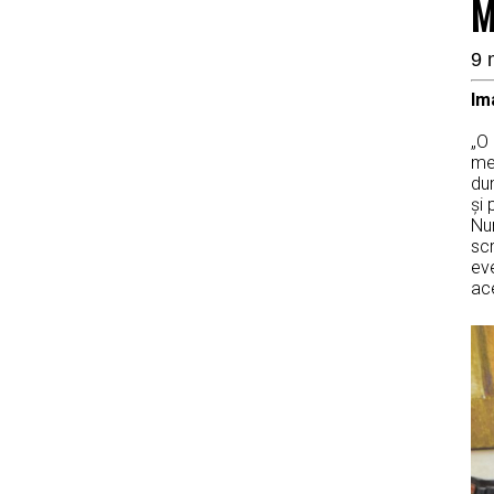
M
9 
Im
„O
me
dum
şi 
Num
scr
ev
ace