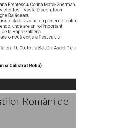
 Oana Frenţescu, Corina Matei-Gherman,
Victor Iosif, Vasile Diacon, Ioan
orghe Bălăceanu.
at asistenţa la vizionarea piesei de teatru
atenco, unde are un rol important.
şi de la Râpa Galbenă.
are o nouă ediţie a Festivalului
a ora 10.00, tot la BJ „Gh. Asachi” din
 şi Calistrat Robu)
ştilor Români de