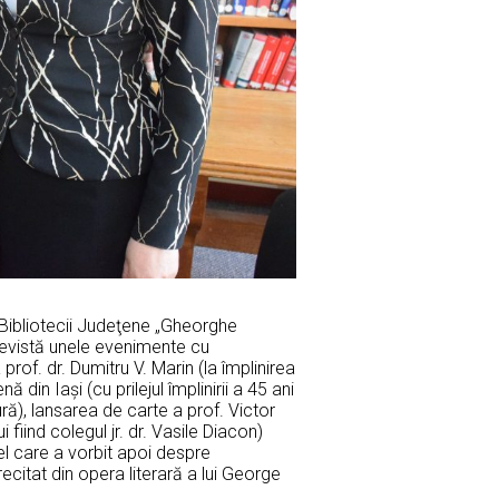
 Bibliotecii Judeţene „Gheorghe
 revistă unele evenimente cu
rof. dr. Dumitru V. Marin (la împlinirea
din Iaşi (cu prilejul împlinirii a 45 ani
ă), lansarea de carte a prof. Victor
 fiind colegul jr. dr. Vasile Diacon)
el care a vorbit apoi despre
recitat din opera literară a lui George