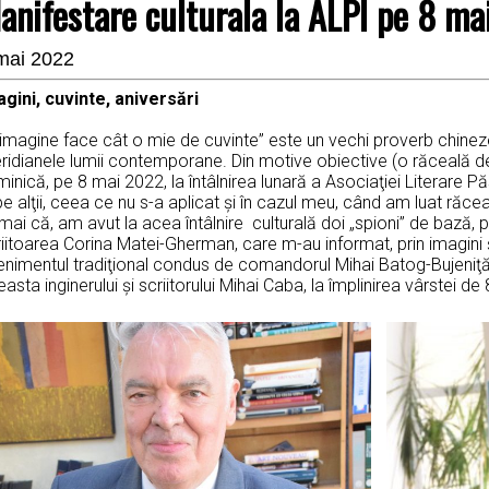
anifestare culturala la ALPI pe 8 m
mai 2022
agini, cuvinte, aniversări
 imagine face cât o mie de cuvinte” este un vechi proverb chinez
ridianele lumii contemporane. Din motive obiective (o răceală d
inică, pe 8 mai 2022, la întâlnirea lunară a Asociaţiei Literare Pă
pe alţii, ceea ce nu s-a aplicat şi în cazul meu, când am luat răceala 
ai că, am avut la acea întâlnire culturală doi „spioni” de bază, p
iitoarea Corina Matei-Gherman, care m-au informat, prin imagini ş
enimentul tradiţional condus de comandorul Mihai Batog-Bujeniţă 
asta inginerului şi scriitorului Mihai Caba, la împlinirea vârstei de 