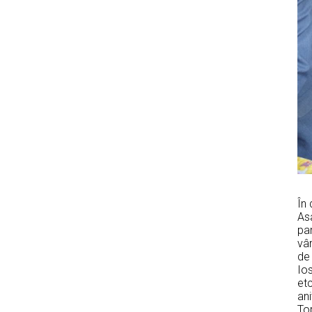
În 
Asa
par
vâr
de 
Ios
etc
ani
Top