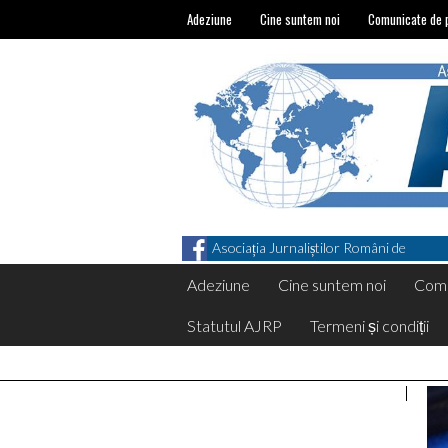
Adeziune
Cine suntem noi
Comunicate de 
Asociația Jurnaliștilor Români de
Pretutindeni on Facebook
Adeziune
Cine suntem noi
Comu
Statutul AJRP
Termeni și condiții