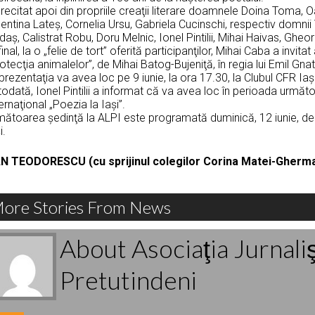
recitat apoi din propriile creaţii literare doamnele Doina Toma,
entina Lateş, Cornelia Ursu, Gabriela Cucinschi, respectiv domnii 
aş, Calistrat Robu, Doru Melnic, Ionel Pintilii, Mihai Haivas, Ghe
final, la o „felie de tort” oferită participanţilor, Mihai Caba a invit
otecţia animalelor”, de Mihai Batog-Bujeniţă, în regia lui Emil Gn
rezentaţia va avea loc pe 9 iunie, la ora 17.30, la Clubul CFR Ia
odată, Ionel Pintilii a informat că va avea loc în perioada următo
ernaţional „Poezia la Iaşi”.
ătoarea şedinţă la ALPI este programată duminică, 12 iunie, de l
i.
N TEODORESCU (cu sprijinul colegilor Corina Matei-Gherman
ore Stories From News
About Asociaţia Jurnali
Pretutindeni