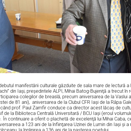
debutul manifestării culturale găzduite de sala mare de lectură a
chi” din Iaşi, preşedintele ALPI, Mihai Batog-Bujeniţă a trecut în
ticiparea colegilor de breaslă, precum aniversarea de la Vaslui a p
stei de 81 ani), aniversarea de la Clubul CFR Iaşi de la Râpa Galenă 
când prof. Paul Zamfir conduce ca director acest lăcaş de cultur
if de la Biblioteca Centrală Universitară / BCU Iaşi (eroul volumului
. În continuare a oferit o plachetă de excelenţă lui Mihai Caba, c
versareea a 123 ani de la înfiinţarea Uzinei de Lumin din Iaşi şi a 
îrceanu, la înplinirea a 136 ani de la naşterea poetului.