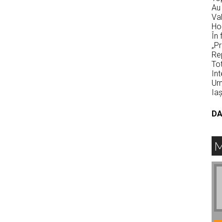
Au 
Val
Hod
În 
„Pr
Rep
Tot
Int
Urm
Iaş
DA
M