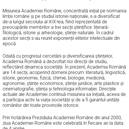
Misiunea Academiei Române, concentrată inițial pe normarea
limbii române și pe studiul istoriei naționale, s-a diversificat
de-a lungul secolului al XIX-lea, fiind reprezentată de
preocupările membrilor a trei secții științifice: literară-
filologică, istorie și arheologie, științe naturale. În cadrul
acestor secții s-au reunit exponenții elitelor intelectuale din
epocă.
Odată cu progresul cercetării și diversificarea științelor,
Academia Română a dezvoltat noi direcții de studiu,
reflectând dinamica societății. În prezent, Academia Română
are 14 secții, acoperind domenii precum: literatură, lingvistică,
istorie, geonomie, fizică, chimie, biologie, medicină,
agronomie, științe economice, științe juridice, arte plastice și
cinematografie, știința și tehnologia informației. Direcțiile
actuale ale Academiei continuă misiunea sa inițială, aceea de
a participa activ la viața societății și de a fi garantul unității
românilor din toate provinciile istorice.
Prin hotărârea Prezidiului Academiei Române din anul 2000,
ziua Academiei Române este celebrată în fiecare an la data
de 4 aprilie.