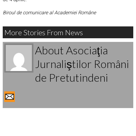
Biroul de comunicare al Academiei Române
More Stories From News
About Asociaţia
Jurnaliştilor Români
de Pretutindeni