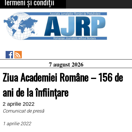
Termeni și condiții
Asociația
RSS
7 august 2026
Feed
Jurnaliștilor
Români
Ziua Academiei Române – 156 de
de
Pretutindeni
on
ani de la înființare
Facebook
2 aprilie 2022
Comunicat de presă
1 aprilie 2022