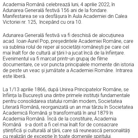
Academia Română celebrează luni, 4 aprilie 2022, în
Adunarea Generală festivă 156 ani de la fondare.
Manifestarea se va desfășura în Aula Academiei din Calea
Victoriei nr. 125, începând cu ora 10.
Adunarea Generală festivă va fi deschisă de alocuțiunea
acad. Ioan-Aurel Pop, președintele Academiei Române, care
va sublinia rolul de reper al societății românești pe care cel
mai înalt for de cultură al țării l-a jucat încă de la înființare.
Evenimentul va fi marcat printr-un grupaj de filme
documentare, ce vor puncta principalele momente din istoria
de peste un veac și jumătate a Academiei Române. Intrarea
este liberă.
La 1/13 aprilie 1866, după Unirea Principatelor Române, se
înființa la București una dintre primele instituții fundamentale
pentru consolidarea statului român modern, Societatea
Literară Română, reorganizată un an mai târziu în Societatea
Academică Română și transformată în anul 1879 în
Academia Română. Încă de la constituire, Academia
Română s-a dorit a fi cel mai înalt for de consacrare
științifică și culturală al țării, care să reunească personalități
cu realizări de excepție în toate domeniile spiritului.