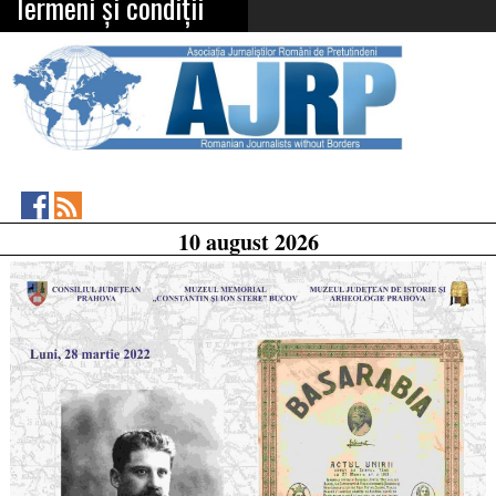
Termeni și condiții
Asociația
RSS
10 august 2026
Feed
Jurnaliștilor
Români
de
Pretutindeni
on
Facebook