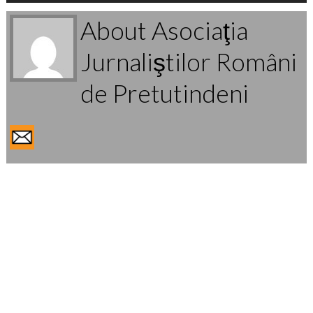
About Asociaţia
Jurnaliştilor Români
de Pretutindeni