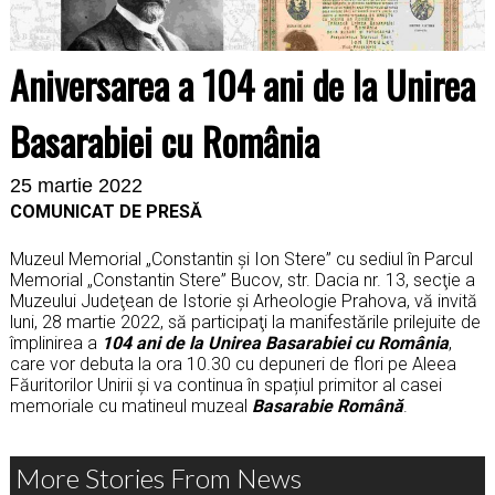
Aniversarea a 104 ani de la Unirea
Basarabiei cu România
25 martie 2022
COMUNICAT DE PRESĂ
Muzeul Memorial „Constantin şi Ion Stere” cu sediul în Parcul
Memorial „Constantin Stere” Bucov, str. Dacia nr. 13, secţie a
Muzeului Judeţean de Istorie şi Arheologie Prahova, vă invită
luni, 28 martie 2022, să participaţi la manifestările prilejuite de
împlinirea a
104 ani de la Unirea Basarabiei cu România
,
care vor debuta la ora 10.30 cu depuneri de flori pe Aleea
Făuritorilor Unirii și va continua în spațiul primitor al casei
memoriale cu matineul muzeal
Basarabie Română
.
More Stories From News