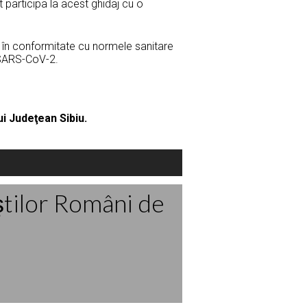
ot participa la acest ghidaj cu o
în conformitate cu normele sanitare
 SARS-CoV-2.
ui Judeţean Sibiu.
ştilor Români de