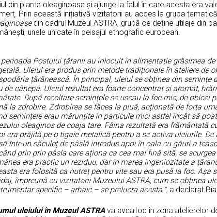
iul din plante oleaginoase și ajunge la felul în care acesta era val
erț. Prin această inițiativă vizitatorii au acces la grupa tematic
eaginoase
din cadrul Muzeul ASTRA, grupă ce deține utilaje din patr
ânești, unele unicate în peisajul etnografic european.
n perioada Postului țăranii au înlocuit în alimentație grăsimea d
etală. Uleiul era produs prin metode tradiționale în ateliere de o
podăria țărănească. În principal, uleiul se obținea din semințe d
 de cânepă. Uleiul rezultat era foarte concentrat și aromat, hrăni
ătate. După recoltare semințele se uscau la foc mic, de obicei pe
nă la zdrobire. Zdrobirea se făcea la piuă, acționată de forța u
d semințele erau mărunțite în particule mici astfel încât să poată
zului oleaginos de coaja tare. Făina rezultată era frământată cu
i era prăjită pe o tigaie metalică pentru a se activa uleiurile. De 
ă într-un săculeț de pâslă introdus apoi în oala cu găuri a teascu
când prin prin pâsla care aționa ca cea mai fină sită, se scurgea 
ânea era practic un reziduu, dar în marea ingeniozitate a țăranu
asta era folosită ca nutreț pentru vite sau era pusă la foc. Așa
daj, împreună cu vizitatorii Muzeului ASTRA, cum se obținea ulei
trumentar specific – arhaic – se prelucra acesta.”,
a declarat Bi
umul uleiului în Muzeul ASTRA
va avea loc în zona atelierelor de 