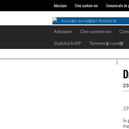
Adeziune
Cine suntem noi
Comunicate de 
Asociația Jurnaliștilor Români de
Pretutindeni on Facebook
Adeziune
Cine suntem noi
Comu
Statutul AJRP
Termeni și condiții
D
23
23
În
meș