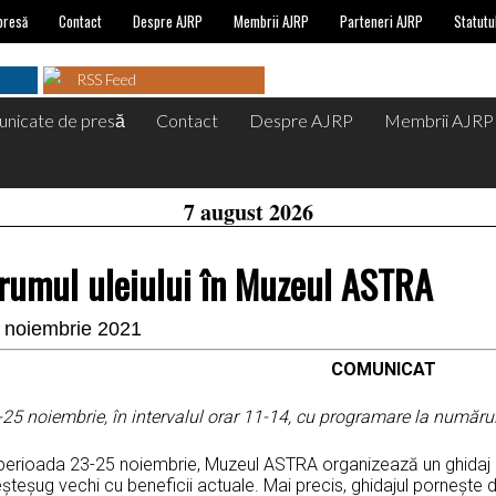
presă
Contact
Despre AJRP
Membrii AJRP
Parteneri AJRP
Statutu
RSS Feed
nicate de presă
Contact
Despre AJRP
Membrii AJRP
7 august 2026
rumul uleiului în Muzeul ASTRA
 noiembrie 2021
COMUNICAT
-25 noiembrie, în intervalul orar 11-14, cu programare la număr
 perioada 23-25 noiembrie, Muzeul ASTRA organizează un ghida
teșug vechi cu beneficii actuale. Mai precis, ghidajul pornește d