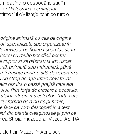
orificat într-o gospodărie sau în
ă de
Prelucrarea semințelor
imoniul civilizaţiei tehnice rurale
e origine animală cu cea de origine
loit specializate sau organizate în
e dovleac, de floarea soarelui, de in
tor și cu multe beneficii pentru
 cuptor și se păstrau la loc uscat
mană, animală sau hidraulică, până
 fi trecute printr-o sită de separare a
 un strop de apă într-o covată iar
aici rezulta o pastă prăjită care era
lui. Prin forța de presare a acestuia,
uleiul într-un vas colector. Turta care
lui român de a nu risipi nimic,
 se face că vom descoperi în acest
ul din plante oleaginoase și prin ce
anca Stroia, muzeograf Muzeul ASTRA
uleit din Muzeul în Aer Liber: