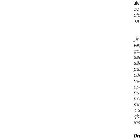
ule
com
ol
rom
,,Î
veg
gos
sau
săn
pâ
cân
mie
apo
pus
tre
răm
ace
ghi
ins
Dr