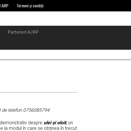
l AJRP
Termeni și condiții
Parteneri AJRP
ul de telefon 0756085794
j demonstrativ despre
ulei și oloit
, un
e la modul în care se obținea în trecut