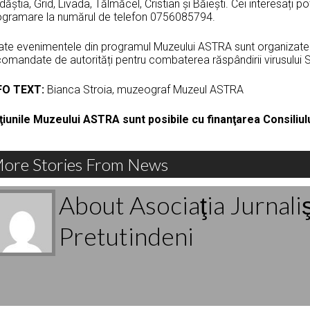
ăștia, Grid, Livada, Tălmăcel, Cristian și Băiești. Cei interesați p
ogramare la numărul de telefon 0756085794.
ate evenimentele din programul Muzeului ASTRA sunt organizate 
comandate de autorități pentru combaterea răspândirii virusului
FO TEXT:
Bianca Stroia, muzeograf Muzeul ASTRA
ţiunile Muzeului ASTRA sunt posibile cu finanţarea Consiliul
ore Stories From News
About Asociaţia Jurnali
Pretutindeni