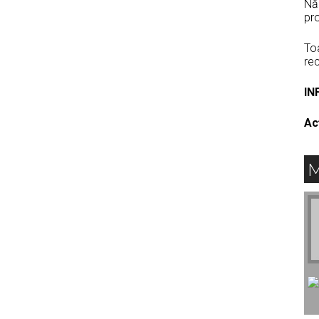
Năd
pr
To
re
IN
Ac
M