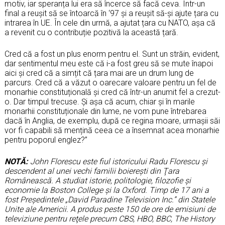
motiv, iar speranța lui era să încerce să facă ceva. Într-un
final a reușit să se întoarcă în ‘97 și a reușit să-și ajute țara cu
intrarea în UE. În cele din urmă, a ajutat țara cu NATO, așa că
a revenit cu o contribuție pozitivă la această țară.
Cred că a fost un plus enorm pentru el. Sunt un străin, evident,
dar sentimentul meu este că i-a fost greu să se mute înapoi
aici și cred că a simțit că țara mai are un drum lung de
parcurs. Cred că a văzut o oarecare valoare pentru un fel de
monarhie constituțională și cred că într-un anumit fel a crezut-
o. Dar timpul trecuse. Și așa că acum, chiar și în marile
monarhii constituționale din lume, ne vom pune întrebarea
dacă în Anglia, de exemplu, după ce regina moare, urmașii săi
vor fi capabili să mențină ceea ce a însemnat acea monarhie
pentru poporul englez?”
NOTĂ:
John Florescu
este fiul istoricului Radu Florescu şi
descendent al unei vechi familii boiereşti din Ţara
Românească. A studiat istorie, politologie, filozofie şi
economie la Boston College şi la Oxford. Timp de 17 ani a
fost Preşedintele „David Paradine Television Inc.” din Statele
Unite ale Americii. A produs peste 150 de ore de emisiuni de
televiziune pentru reţele precum CBS, HBO, BBC, The History