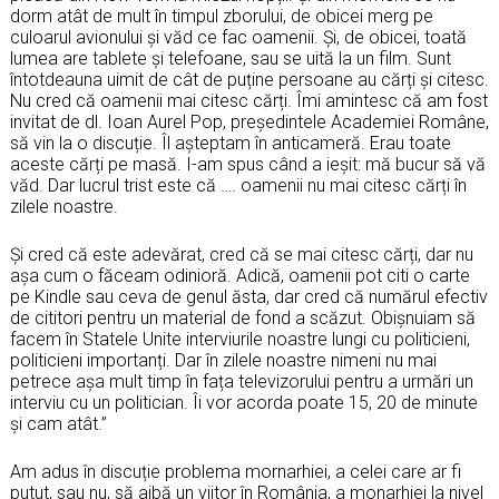
dorm atât de mult în timpul zborului, de obicei merg pe
culoarul avionului și văd ce fac oamenii. Și, de obicei, toată
lumea are tablete și telefoane, sau se uită la un film. Sunt
întotdeauna uimit de cât de puține persoane au cărți și citesc.
Nu cred că oamenii mai citesc cărți. Îmi amintesc că am fost
invitat de dl. Ioan Aurel Pop, președintele Academiei Române,
să vin la o discuție. Îl așteptam în anticameră. Erau toate
aceste cărți pe masă. I-am spus când a ieșit: mă bucur să vă
văd. Dar lucrul trist este că …. oamenii nu mai citesc cărți în
zilele noastre.
Și cred că este adevărat, cred că se mai citesc cărți, dar nu
așa cum o făceam odinioră. Adică, oamenii pot citi o carte
pe Kindle sau ceva de genul ăsta, dar cred că numărul efectiv
de cititori pentru un material de fond a scăzut. Obișnuiam să
facem în Statele Unite interviurile noastre lungi cu politicieni,
politicieni importanți. Dar în zilele noastre nimeni nu mai
petrece așa mult timp în fața televizorului pentru a urmări un
interviu cu un politician. Îi vor acorda poate 15, 20 de minute
și cam atât.”
Am adus în discuție problema mornarhiei, a celei care ar fi
putut, sau nu, să aibă un viitor în România, a monarhiei la nivel