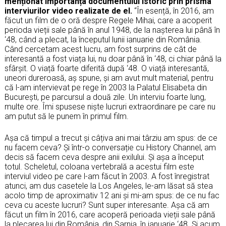
menționat importanța documentului istoric prin prisma
interviurilor video realizate de el.
“În esență, în 2016, am
făcut un film de o oră despre Regele Mihai, care a acoperit
perioda vieții sale până în anul 1948, de la nașterea lui până în
‘48, când a plecat, la începutul lunii ianuarie din România.
Când cercetam acest lucru, am fost surprins de cât de
interesantă a fost viața lui, nu doar până în ‘48, ci chiar până la
sfârșit. O viață foarte diferită după ‘48. O viață interesantă,
uneori dureroasă, aș spune, și am avut mult material, pentru
că l-am intervievat pe rege în 2003 la Palatul Elisabeta din
Bucureşti, pe parcursul a două zile. Un interviu foarte lung,
multe ore. Îmi spusese niște lucruri extraordinare pe care nu
am putut să le punem în primul film.
Așa că timpul a trecut și câțiva ani mai târziu am spus: de ce
nu facem ceva? Și într-o conversație cu History Channel, am
decis să facem ceva despre anii exilului. Și așa a început
totul. Scheletul, coloana vertebrală a acestui film este
interviul video pe care l-am făcut în 2003. A fost înregistrat
atunci, am dus casetele la Los Angeles, le-am lăsat să stea
acolo timp de aproximativ 12 ani și mi-am spus: de ce nu fac
ceva cu aceste lucruri? Sunt super interesante. Așa că am
făcut un film în 2016, care acoperă perioada vieții sale până
la plecarea lui din România, din Sarnia, în ianuarie ‘48. Și acum