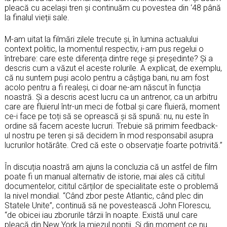
pleacă cu același tren și continuăm cu povestea din ‘48 până
la finalul vieții sale.
M-am uitat la filmări zilele trecute și, în lumina actualului
context politic, la momentul respectiv, i-am pus regelui o
întrebare: care este diferența dintre rege și președinte? Și a
descris cum a văzut el aceste rolurile. A explicat, de exemplu,
că nu suntem puși acolo pentru a câștiga bani, nu am fost
acolo pentru a fi realeși, ci doar ne-am născut în funcția
noastră. Și a descris acest lucru ca un antrenor, ca un arbitru
care are fluierul într-un meci de fotbal și care fluieră, moment
ce-i face pe toți să se oprească și să spună: nu, nu este în
ordine să facem aceste lucruri. Trebuie să primim feedback-
ul nostru pe teren și să decidem în mod responsabil asupra
lucrurilor hotărâte. Cred că este o observație foarte potrivită.”
În discuția noastră am ajuns la concluzia că un astfel de film
poate fi un manual alternativ de istorie, mai ales că cititul
documentelor, cititul cărților de specialitate este o problemă
la nivel mondial. “Când zbor peste Atlantic, când plec din
Statele Unite”, continuă să ne povestească John Florescu,
“de obicei iau zborurile târzii în noapte. Există unul care
pleacă din New York la miezul nopții. Și din moment ce nu