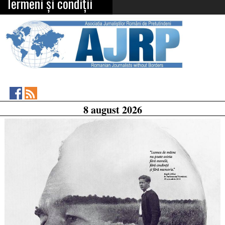
Termeni și condiții
Asociația
RSS
8 august 2026
Feed
Jurnaliștilor
Români
de
Pretutindeni
on
Facebook