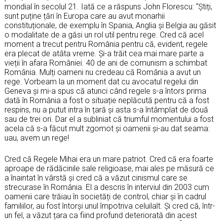
mondial în secolul 21. Iată ce a răspuns John Florescu: “Știți,
sunt puține țări în Europa care au avut monarhii
constituționale, de exemplu în Spania, Anglia și Belgia au găsit
o modalitate de a găsi un rol util pentru rege. Cred că acel
moment a trecut pentru România pentru că, evident, regele
era plecat de atâta vreme. Și-a trăit cea mai mare parte a
vieții în afara României. 40 de ani de comunism a schimbat
România. Mulți oameni nu credeau că România a avut un
rege. Vorbeam la un moment dat cu avocatul regelui din
Geneva și mi-a spus că atunci când regele s-a întors prima
dată în România a fost o situație neplăcută pentru că a fost
respins, nu a putut intra în țară și asta s-a întâmplat de două
sau de trei ori. Dar el a subliniat că triumful momentului a fost
acela că s-a făcut mult zgomot și oamenii și-au dat seama:
uau, avem un rege!
Cred că Regele Mihai era un mare patriot. Cred că era foarte
aproape de rădăcinile sale religioase, mai ales pe măsură ce
a înaintat în vârstă și cred că a văzut cinismul care se
strecurase în România. El a descris în interviul din 2003 cum
oamenii care trăiau în societăți de control, chiar și în cadrul
familiilor, au fost întorși unul împotriva celuilalt. Și cred că, într-
un fel, a văzut țara ca fiind profund deteriorată din acest