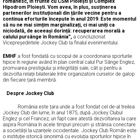
românesc, în frunte cu CSM Ploiești și Complex
Hipodrom Ploiești. Vom avea, în plus, susținerea
partenerilor instituționali din țările vecine pentru a
continua eforturile începute în anul 2019. Este momentul
să nu ne mai simțim marginalizați, ci mai uniți ca
niciodată, de aceeași dorință: recuperarea morală a
calului pursânge în România”,
a concluzionat
Vicepreședintele Jockey Club la finalul evenimentului.
EMHF
a fost fondată cu scopul de a coordonana sporturile
hipice în regiune având în plan central calul Pur Sânge Englez,
promvarea prestigiului și integrității sale, cât și pentru a
dezvolta relații bilaterale între organizatorii curselor de galop
din fiecare țară membră.
Despre Jockey Club
România este țara unde a fost fondat cel de-al treilea
Jockey Club din lume, în anul 1875, după Jockey Clubul
Englez și cel Francez, un fapt care atestă dezvoltarea la care
aspira România în acele timpuri precum și strânsa conectare
a societății la uzanțele occidentale. Jockey Club Român este
o instituție istorică sinonimă cu evoluția sporturilor hipice în