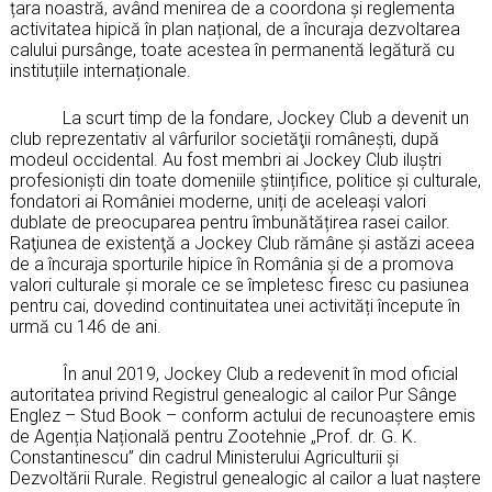
țara noastră, având menirea de a coordona și reglementa
activitatea hipică în plan național, de a încuraja dezvoltarea
calului pursânge, toate acestea în permanentă legătură cu
instituțiile internaționale.
La scurt timp de la fondare, Jockey Club a devenit un
club reprezentativ al vârfurilor societăţii româneşti, după
modeul occidental. Au fost membri ai Jockey Club iluștri
profesioniști din toate domeniile științifice, politice și culturale,
fondatori ai României moderne, uniți de aceleași valori
dublate de preocuparea pentru îmbunătățirea rasei cailor.
Raţiunea de existenţă a Jockey Club rămâne şi astăzi aceea
de a încuraja sporturile hipice în România și de a promova
valori culturale și morale ce se împletesc firesc cu pasiunea
pentru cai, dovedind continuitatea unei activități începute în
urmă cu 146 de ani.
În anul 2019, Jockey Club a redevenit în mod oficial
autoritatea privind Registrul genealogic al cailor Pur Sânge
Englez – Stud Book – conform actului de recunoaștere emis
de Agenția Națională pentru Zootehnie „Prof. dr. G. K.
Constantinescu” din cadrul Ministerului Agriculturii și
Dezvoltării Rurale. Registrul genealogic al cailor a luat naștere