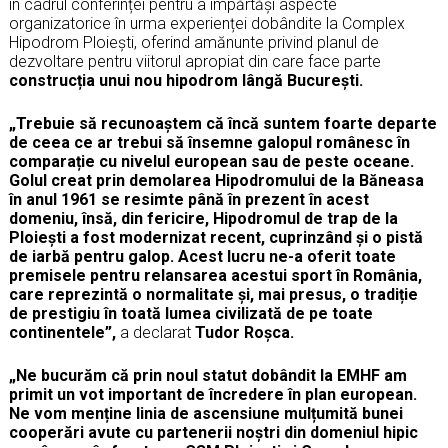
în cadrul conferinței pentru a împărtăși aspecte
organizatorice în urma experienței dobândite la Complex
Hipodrom Ploiești, oferind amănunte privind planul de
dezvoltare pentru viitorul apropiat din care face parte
construcția unui nou hipodrom lângă București.
„Trebuie să recunoaștem că încă suntem foarte departe
de ceea ce ar trebui să însemne galopul românesc în
comparație cu nivelul european sau de peste oceane.
Golul creat prin demolarea Hipodromului de la Băneasa
în anul 1961 se resimte până în prezent în acest
domeniu, însă, din fericire, Hipodromul de trap de la
Ploiești a fost modernizat recent, cuprinzând și o pistă
de iarbă pentru galop. Acest lucru ne-a oferit toate
premisele pentru relansarea acestui sport în România,
care reprezintă o normalitate și, mai presus, o tradiție
de prestigiu în toată lumea civilizată de pe toate
continentele”,
a declarat
Tudor Roșca.
„Ne bucurăm că prin noul statut dobândit la EMHF am
primit un vot important de încredere în plan european.
Ne vom menține linia de ascensiune mulțumită bunei
cooperări avute cu partenerii noștri din domeniul hipic