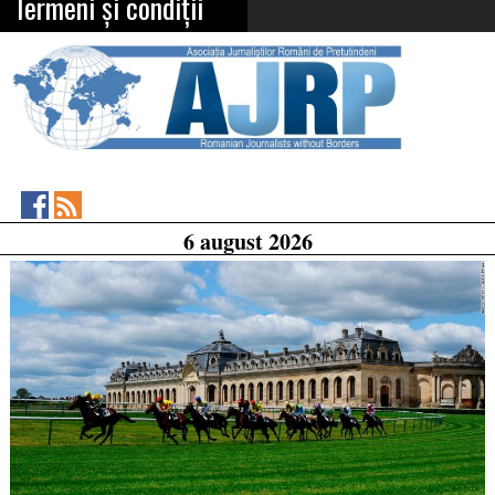
Termeni și condiții
Asociația
RSS
6 august 2026
Feed
Jurnaliștilor
Români
de
Pretutindeni
on
Facebook