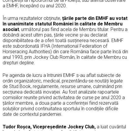
competiții la Hipodromul de la Ploiești, sub atenta observare
a EMHF, începând cu anul 2020.
În urma rezultatelor obținute,
țările parte din EMHF au votat
în unanimitate statutul României în calitate de Membru
asociat
, următorul pas fiind acela de Membru titular. Pentru a
dobândi acest ultim pas, țările vecine și-au declarat
disponibilitatea de a oferi toată susținerea necesară. EMHF
este subordonată IFHA (International Federation of
Horseracing Authorities) din care România face parte încă din
anul 1993, prin Jockey Club Român, în calitate de Membru cu
drepturi depline.
Pe agenda de lucru a întrunirii EMHF s-au aflat subiecte de
ordin organizatoric, medical, prezentându-se noutăți legate
de Stud Book, regulamente, resurse umane, culminând prin
secțiunea dedicată inovației. Au fost analizate rapoartele
comisiilor reunite privind activitatea de curse pe anul 2020 a
țărilor membre, a doua parte a conferinței fiind rezervată
soluțiilor privind continuitatea sportului în condițiile dificile
date de contextul pandemiei.
Tudor Roșca, Vicepreședinte Jockey Club,
a luat cuvântul