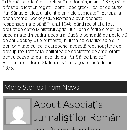
în România odată cu Jockey Club Român, în anul 1875, când
a fost publicat un registru pentru pedigree-ul cailor de curse
Pur Sânge Englez, unul dintre primele publicate în Europa la
acea vreme. Jockey Club Român a avut această
responsabilitate până în anul 1948, când registrul a fost
preluat de către Ministerul Agriculturii, prin diferite direcții de
specialitate din cadrul acestuia. După o perioadă de peste 70
de ani, Jockey Club primește, în urma solicitărilor sale și în
conformitate cu legile europene, această recunoaștere ce
presupune, totodată, calitatea de societate de ameliorare
pentru dezvoltarea rasei de cai Pur Sânge Englez în
România, conform Statutului său în vigoare încă din anul
1875.
More Stories From News
About Asociaţia
Jurnaliştilor Români
de Pretutindeni