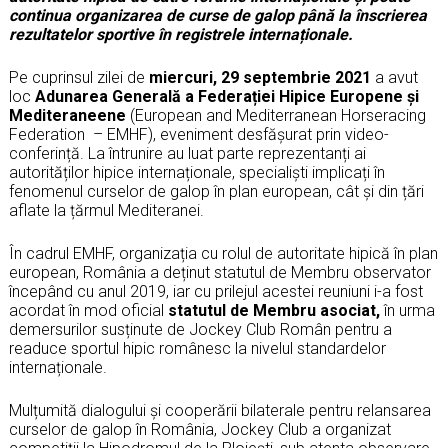
continua organizarea de curse de galop până la înscrierea
rezultatelor sportive în registrele internaționale.
Pe cuprinsul zilei de
miercuri, 29 septembrie 2021
a avut
loc
Adunarea Generală a Federației Hipice Europene și
Mediteraneene
(European and Mediterranean Horseracing
Federation – EMHF), eveniment desfășurat prin video-
conferință. La întrunire au luat parte reprezentanți ai
autorităților hipice internaționale, specialiști implicați în
fenomenul curselor de galop în plan european, cât și din țări
aflate la țărmul Mediteranei.
În cadrul EMHF, organizația cu rolul de autoritate hipică în plan
european, România a deținut statutul de Membru observator
începând cu anul 2019, iar cu prilejul acestei reuniuni i-a fost
acordat în mod oficial
statutul de Membru asociat,
în urma
demersurilor susținute de Jockey Club Român pentru a
readuce sportul hipic românesc la nivelul standardelor
internaționale.
Mulțumită dialogului și cooperării bilaterale pentru relansarea
curselor de galop în România, Jockey Club a organizat